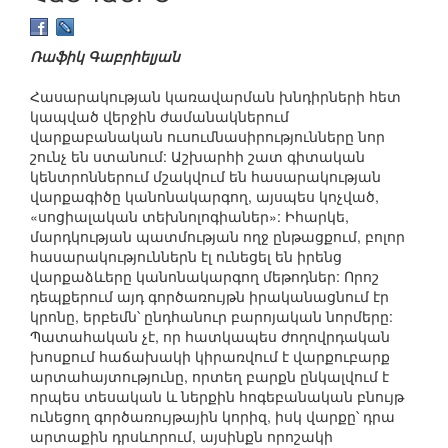
Ռաֆիկ Գաբրիելյան
Հասարակության կառավարման խնդիրների հետ
կապված վերջին ժամանակներում
վարքաբանական ուսումնասիրությունները նոր
շունչ են ստանում: Աշխարհի շատ գիտական
կենտրոններում մշակվում են հասարակության
վարքագիծը կանոնակարգող, այսպես կոչված,
«սոցիալական տեխնոլոգիաներ»: Իհարկե,
մարդկության պատմության ողջ ընթացքում, բոլոր
հասարակություններն էլ ունեցել են իրենց
վարքաձևերը կանոնակարգող մեթոդներ: Որոշ
դեպքերում այդ գործառույթն իրականացնում էր
կրոնը, երբեմն՝ ընդհանուր բարոյական նորմերը:
Պատահական չէ, որ հատկապես ժողովրդական
խոսքում հաճախակի կիրառվում է վարքուբարք
արտահայտությունը, որտեղ բարքն ընկալվում է
որպես տեսական և ներքին հոգեբանական բնույթ
ունեցող գործառույթային կորիզ, իսկ վարքը՝ դրա
արտաքին դրսևորում, այսինքն որոշակի