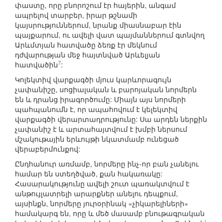
փաստը, որը բնորոշում էր հայերին, անգամ
ապրելով տարբեր, իրար թշնամի
կայսրություններում, նրանք միասնաբար էին
պայքարում, ու ավելի վատ պայմաններում գտնվող
Արևմտյան հատվածը ձեռք էր մեկնում
դժվարության մեջ հայտնված Արևելյան
7
հատվածին
:
Կոլեկտիվ վարքագծի մյուս կարևորագույն
չափանիշը, սոցիալական և բարոյական նորմերն
են և դրանց իրագործումը: Միայն այս նորմերի
պահպանումն է, որ ապահովում է կելեկտիվ
վարքագծի վերարտադրությունը: Սա արդեն ներքին
չափանիշ է և արտահայտվում է խմբի ներսում
մշակութային երևույթի նկատմամբ ունեցած
վերաբերմունքով:
Ընդհանուր առմամբ, նորմերը ինչ-որ բան չանելու
համար են ստեղծված, քան հակառակը:
Հասարակությունը ավելի շուտ պառակտվում է
անթույլատրելի արարքներ անելու դեպքում,
այսինքն, նորմերը յուրօրինակ «չիկարելիների»
համակարգ են, որը և մեծ մասամբ բնութագրական