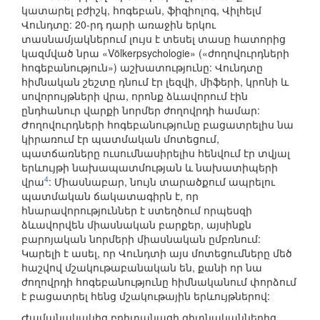
կատարել բժիշկ, հոգեբան, ֆիզիոլոգ, Վիլհելմ
Վունդտը: 20-րդ դարի առաջին երկու
տասնամյակներում լույս է տեսել տասը հատորից
կազմված նրա «Völkerpsychologie» («ժողովուրդների
հոգեբանություն») աշխատությունը: Վունդտը
հիմնական շեշտը դնում էր լեզվի, միֆերի, կրոնի և
սովորույթների վրա, որոնք ձևավորում էին
ընդհանուր վարքի նորմեր ժողովրդի համար:
Ժողովուրդների հոգեբանությունը բացատրելիս նա
կիրառում էր պատմական մոտեցում,
պատճառները ուսումնասիրելիս հենվում էր տվյալ
երևույթի նախապատմության և նախատիպերի
4
վրա
: Միասնաբար, նույն տարածքում ապրելու
պատմական ճակատագիրն է, որ
հնարավորություններ է ստեղծում որպեսզի
ձևավորվեն միասնական բարքեր, այսինքն
բարոյական նորմերի միասնական ըմբռնում:
Կարելի է ասել, որ Վունդտի այս մոտեցումները մեծ
հաշվով մշակութաբանական են, քանի որ նա
ժողովրդի հոգեբանությունը հիմնականում փորձում
է բացատրել հենց մշակութային երևույթներով:
Ժամանակակից բրիտանացի գիտնականներից