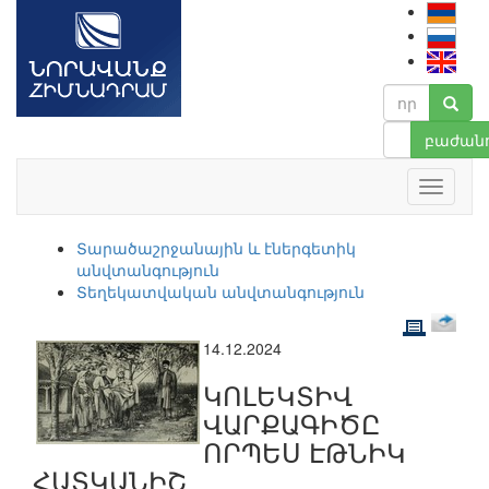
բաժանո
Տարածաշրջանային և էներգետիկ
անվտանգություն
Տեղեկատվական անվտանգություն
14.12.2024
ԿՈԼԵԿՏԻՎ
ՎԱՐՔԱԳԻԾԸ
ՈՐՊԵՍ ԷԹՆԻԿ
ՀԱՏԿԱՆԻՇ