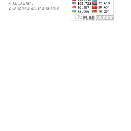
© ՑԱՆՑԱՅԻՆ
ՀԵՏԱԶՈՏԱԿԱՆ ԻՆՍՏԻՏՈՒՏ