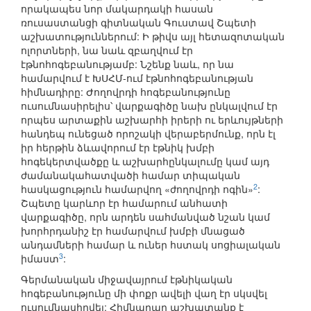
որակապես նոր մակարդակի հասան
ռուսաստանցի գիտնական Գուստավ Շպետի
աշխատություններում: Ի թիվս այլ հետազոտական
ոլորտների, նա նաև զբաղվում էր
էթնոհոգեբանությամբ: Նշենք նաև, որ նա
համարվում է ԽՍՀՄ-ում էթնոհոգեբանության
հիմնադիրը: Ժողովրդի հոգեբանությունը
ուսումնասիրելիս՝ վարքագիծը նախ ընկալվում էր
որպես արտաքին աշխարհի իրերի ու երևույթների
հանդեպ ունեցած որոշակի վերաբերմունք, որն էլ
իր հերթին ձևավորում էր էթնիկ խմբի
հոգեկերտվածքը և աշխարհընկալումը կամ այդ
ժամանակահատվածի համար տիպական
2
հասկացություն համարվող «ժողովրդի ոգին»
:
Շպետը կարևոր էր համարում անհատի
վարքագիծը, որն արդեն սահմանված նշան կամ
խորհրդանիշ էր համարվում խմբի մնացած
անդամների համար և ուներ հստակ սոցիալական
3
իմաստ
:
Գերմանական միջավայրում էթնիկական
հոգեբանությունը մի փոքր ավելի վաղ էր սկսվել
ուսումնասիրվել: Հիմնարար աշխատանք է