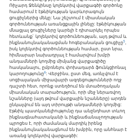
Ռիչարդ Ջենկինսը կոլեկտիվ վարքագծի գործոնը
համարում է էթնիկության կարևորագույն
ցուցիչներից մեկը: Նա շեշտում է միասնական
գործունեության առանցքային լինելը: էթնիկության
մնացյալ ցուցիչները կարելի է դիտարկել որպես
հետևանք` կոլեկտիվ գործունեության, այդ թվում և
5
ինքնանույնականացման հոգեբանական ցուցիչը
,
իսկ կոլեկտիվ գործունեության համար, ըստ նրա,
հիմնարար նախադրյալ է համարվում խմբի
անդամների կողմից միմյանց վարքագիծը
հասկանալու, ըմբռնելու փոխադարձ ֆունկցիոնալ
6
կարողությունը
: Վերջինս, ըստ մեզ, առնչվում է
սոցիալական միջավայրի ազդեցությունների ողջ
դաշտի հետ, որոնք ստեղծում են մտածողական
միասնական տարածություն, որի մեջ ներառվող
նշանները (այդ թվում վարքային նշանները) արդեն
ընկալվում են այդ տիրույթի անդամների կողմից:
Էթնիկ պատկանելիությունը դա անընդհատ տևող
ինքնագնահատականի և ինքնաճանաչողության
պրոցես է, որի ժամանակ մարդիկ իրենց
ինքնանույնականացնում են խմբին, որը անհնար է
առանց կոլեկտիվ վարքագծի: