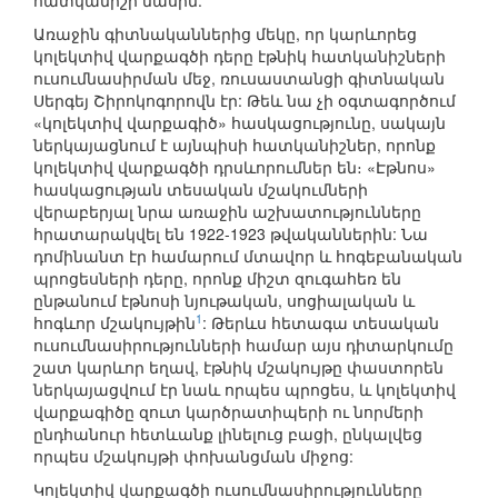
հատկանիշի մասին:
Առաջին գիտնականներից մեկը, որ կարևորեց
կոլեկտիվ վարքագծի դերը էթնիկ հատկանիշների
ուսումնասիրման մեջ, ռուսաստանցի գիտնական
Սերգեյ Շիրոկոգորովն էր: Թեև նա չի օգտագործում
«կոլեկտիվ վարքագիծ» հասկացությունը, սակայն
ներկայացնում է այնպիսի հատկանիշներ, որոնք
կոլեկտիվ վարքագծի դրսևորումներ են։ «Էթնոս»
հասկացության տեսական մշակումների
վերաբերյալ նրա առաջին աշխատությունները
հրատարակվել են 1922-1923 թվականներին: Նա
դոմինանտ էր համարում մտավոր և հոգեբանական
պրոցեսների դերը, որոնք միշտ զուգահեռ են
ընթանում էթնոսի նյութական, սոցիալական և
1
հոգևոր մշակույթին
: Թերևս հետագա տեսական
ուսումնասիրությունների համար այս դիտարկումը
շատ կարևոր եղավ, էթնիկ մշակույթը փաստորեն
ներկայացվում էր նաև որպես պրոցես, և կոլեկտիվ
վարքագիծը զուտ կարծրատիպերի ու նորմերի
ընդհանուր հետևանք լինելուց բացի, ընկալվեց
որպես մշակույթի փոխանցման միջոց:
Կոլեկտիվ վարքագծի ուսումնասիրությունները