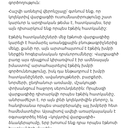
գործողություն:
Հաշվի առնելով վերոնշյալը՝ գտնում ենք, որ
կոլեկտիվ վարքագծի ուսումնասիրությունը շատ
կարևոր և արդիական թեմա է, հատկապես, երբ
այն դիտարկում ենք որպես էթնիկ հատկանիշ:
Էթնիկ հատկանիշների մեջ էթնոսի վարքագիծը
կարելի է համարել առանցքային բնութագրիչներից
մեկը, քանի որ, այն արտահայտում է էթնիկ խմբի
ներքին հոգեբանական դրսևորումները:
Վարքագիծ
բառը այս դեպքում կիրառվում է իր ամենալայն
իմաստով՝ արտահայտելով էթնիկ խմբի
գործունեությունը, իսկ դա ենթադրում է խմբի
հատկանիշների, ավանդույթների, բարքերի,
նորմերի, ընդհանուր առմամբ, մշակույթի
փոխանցում հաջորդ սերունդներին: Որպեսզի
վարքագիծը դիտարկվի որպես էթնիկ հատկանիշ,
անհրաժեշտ է, որ այն լինի կոլեկտիվին բնորոշ, և
հանդիսանա որպես տարբերակիչ այլ խմբերի հետ
համեմատելիս։ Այսպիսով ավելի առարկայական է
օգտագործել հենց «կոլկտիվ վարքագիծ»
ձևակերպումը, երբ խոսում ենք դրա որպես էթնոսի