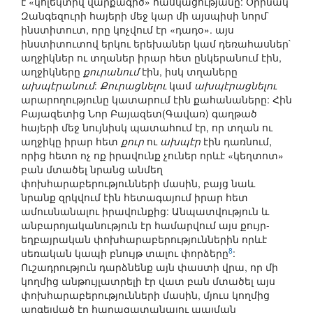
է «կոլեկտիվ վարքագիծ» հասկացությանը: Օրինակ`
Զանգեզուրի հայերի մեջ կար մի այսպիսի նորմ`
ինստիտուտ, որը կոչվում էր «դադօ». այս
ինստիտուտով երկու երեխաներ կամ դեռահասներ`
աղջիկներ ու տղաներ իրար հետ ընկերանում էին,
աղջիկները
քուրանում
էին, իսկ տղաները
ախպէրանում
:
Քուրացնելու
կամ
ախպէրացնելու
արարողությունը կատարում էին քահանաները: Հին
Բայազետից Նոր Բայազետ(Գավառ) գաղթած
հայերի մեջ նույնիսկ պատահում էր, որ տղան ու
աղջիկը իրար հետ
քուր
ու
ախպէր
էին դառնում,
որից հետո ոչ ոք իրավունք չուներ որևէ «կեղտոտ»
բան մտածել նրանց անմեղ
փոխհարաբերությունների մասին, բայց նաև
նրանք զրկվում էին հետագայում իրար հետ
ամուսնանալու իրավունքից: Անպատվություն և
անբարոյականություն էր համարվում այս քույր-
եղբայրական փոխհարաբերություններին որևէ
8
սեռական կապի բնույթ տալու փորձերը
:
Ուշադրություն դարձնենք այն փաստի վրա, որ մի
կողմից անթույլատրելի էր վատ բան մտածել այս
փոխհարաբերությունների մասին, մյուս կողմից
արգելված էր հարազատանալու պայման