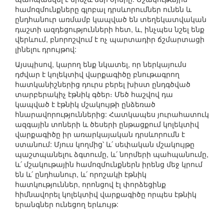
համոզմունքները գլոբալ դրսևորումներ ունեն և
ընդհանուր առմամբ կապված են տեղեկատվական
դաշտի ազդեցությունների հետ, և, ինչպես նշել ենք
վերևում, բնորոշվում է ոչ պարտադիր ճշմարտացի
լինելու դրույթով:
Այսպիսով, կարող ենք նկատել, որ ներկայումս
դժվար է կոլեկտիվ վարքագիծը բնութագրող
հատկանիշներից դուրս բերել խիստ ընդգծված
տարբերակիչ էթնիկ գծեր։ Մեծ հաշվով դա
կապված է էթնիկ մշակույթի ընձեռած
հնարավորություններից: Հատկապես յուրահատուկ
ազգային տոների և ծեսերի ընթացքում կոլեկտիվ
վարքագիծը իր առարկայական դրսևորումն է
ստանում: Մյուս կողմից՝ և՛ սեփական մշակույթը
պաշտպանելու ձգտումը, և՛ նորմերի պահպանումը,
և՛ մշակութային համոզմունքներն իրենց մեջ կրում
են և՛ ընդհանուր, և՛ որոշակի էթնիկ
հատկություններ, որոնցով էլ փորձեցինք
հիմնավորել կոլեկտիվ վարքագիծը որպես էթնիկ
երանգներ ունեցող երևույթ: