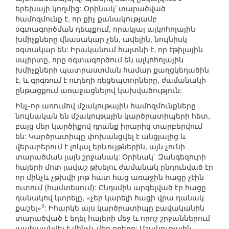
երեխայի կողմից: Օրինակ՝ տարածված
համոզմունք է, որ քիչ քանակությամբ
օգտագործման դեպքում, որակյալ ալկոհոլային
խմիչքները վնասակար չեն, ավելին, նույնիսկ
օգտակար են: Իրականում հայտնի է, որ էթիլային
սպիրտը, որը օգտագործում են ալկոհոլային
խմիչքների պատրաստման համար քաղցկեղածին
է, և գրգռում է ուղեղի ռեցեպտորները, ժամանակի
ընթացքում առաջացնելով կախվածություն:
Ինչ-որ առումով մշակութային համոզմունքները
նույնական են մշակութային կարծրատիպերի հետ,
բայց մեր կարծիքով դրանք իրարից տարբերվում
են: Կարծրատիպը փոխանցվել է անցյալից և
վերաբերում է լոկալ երևույթներին, այն չունի
տարածման լայն շրջանակ: Օրինակ` Զանգեզուրի
հայերի մոտ լավաշ թխելու ժամանակ ընդունված էր
որ մինչև չթխվի յոթ հատ հաց առաջին հացը չէին
ուտում (համտեսում): Ընդսմին արգելված էր հացը
դանակով կտրելը, «չեր կարելի հացի վրա դանակ
9
քաշել»
: Իհարկե այս կարծրատիպը բավականին
տարածված է եղել հայերի մեջ և որոշ շրջաններում
պահպանվել է մինչև մեր օրերը: Մշակութային