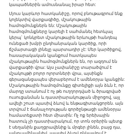
կապածներին ամուսնանալ իրար հետ:
Մյուս կարևոր հատկանիշը, որով բնութագրում ենք
կոլեկտիվ վարքագիծը, մշակութային
համոզմունքներն են: Մշակութային
համոզմունքները կարելի է սահմանել հետևյալ
կերպ` կոնկրետ մշակութային երևույթի հանդեպ
ունեցած խմբի ընդհանրական կարծիք, որի
ճշմարտացի լինելը պարտադիր չէ: Մեր կարծիքով,
հասարակական կյանքում հատկապես
մշակութային համոզմունքներն են, որ ազդում են
վարքագծի վրա: Այս չափանիշը տարածվում է
մշակույթի բոլոր ոլորտների վրա, այսինքն
գերազանցապես վերաբերում է ամենօրյա կյանքին:
Մշակութային համոզմունքը գիտելիքի այն ձևն է, որ
մարդը ստանում է ոչ թե ուղղորդված և ծրագրված
ուսուցանման և դաստիարակության միջոցով, այլ
ավելի շուտ պասիվ ձևով և ենթագիտակցորեն. այն
տրվում է ճանաչողության գործընթացի ամենօրյա
համատեքստի հետ միասին: Ոչ ոք երեխային
հատուկ չի դաստիարակում, որ տոն օրերին պետք
է սեղանին քաղցրավենիք և մրգեր լինեն, բայց դա,
այնուամենայնիվ, պասիվ ձևով ընկալվում է