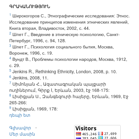
ԳՐԱԿԱՆՈՒԹՅՈՒՆ
1
Широкогоров С., Этнографические исследования: Этнос.
Исследование принципов изменения этнических явлений,
Книга вторая, Владивосток, 2002, с. 44.
2
Шпет Г., Введение в этническую психологию, Санкт-
Петербург, 1996, с. 94, 128.
3
Шпет Г., Психология социального бытия, Москва,
Воронеж, 1996, с. 19.
4
Вундт В., Проблемы психологии народов, Москва, 1912,
с. 29.
5
Jenkins R., Rethinking Ethnicity, London, 2008, p. 10.
6
Jenkins, 2008, 11.
7
Սիմոնյան Հ., Ազատագրական պայքարի
ուղիներում, Գիրք Ι, Երևան, 2003, էջ 168-175:
8
Լիսիցյան Ս., Զանգեզուրի հայերը, Երևան, 1969, Էջ
265-266:
9
Լիսիցյան, 1969, 178:
դեպի ետ
Գլխավոր
⋅
Մեր մասին