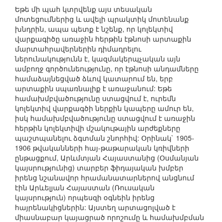
Եթե մի պահ կտրվենք այս տեսական
մոտեցումներից և ավելի պրակտիկ մոտենանք
խնդրին, ապա պետք է նշենք, որ կոլեկտիվ
վարքագիծը առաջին հերթին էթնոսի արտաքին
մարտահրավերներին դիմադրելու
ներունակությունն է, կազմակերպչական այն
ամբողջ գործունեությունը, որ էթնոսի անդամները
համաձայնեցված ձևով կատարում են, երբ
արտաքին սպառնալիք է առաջանում: Եթե
համախմբվածությունը ստացվում է, ուրեմն
կոլեկտիվ վարքագծի ներքին կապերը ամուր են,
իսկ համախմբվածությունը ստացվում է առաջին
հերթին կոլեկտիվի մշակութային արժեքները
պաշտպանելու ձգտման շնորհիվ: Օրինակ` 1905-
1906 թվականների հայ-թաթարական կռիվների
ընթացքում, Արևմտյան Հայաստանից (Օսմանյան
կայսրությունից) տարբեր ֆիդայական խմբեր
իրենց նշանավոր հրամանատարներով անցնում
էին Արևելյան Հայաստան (Ռուսական
կայսրություն) որպեսզի օգնեին իրենց
հայրենակիցներին: Այստեղ արտացոլված է
միասնաբար կայացրած որոշումը և համախմբման