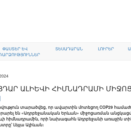
ՓԱՍՏԵՐ ԵՎ
ՏԵՍԱԴԱՐԱՆ
ԼՈՒՐԵՐ
Ա
ԴԱՐՁՈՒԹՅՈՒՆՆԵՐ
.2024
ՅԴԱՐ ԱԼԻԵՎԻ ՀԻՄՆԱԴՐԱՄԻ ՄԻՋՈ
տվություն տարածվեց, որ ավարտին մոտեցող COP29 համաժ
արարել են «Ադրբեջանական Երևան» միջոցառման անցկացմ
ևի հիմնադրամին, որի նախագահն Ադրբեջանի առաջին տիկ
րը՝ Լեյլա Ալիևան։