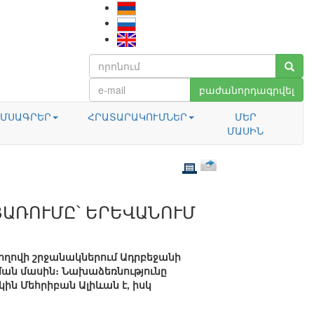
բաժանորդագրվել
ՄՍԱԳՐԵՐ
ՀՐԱՏԱՐԱԿՈՒՄՆԵՐ
ՄԵՐ
ՄԱՍԻՆ
ՑԱՌՈՒՄԸ՝ ԵՐԵՎԱՆՈՒՄ
ողովի շրջանակներում Ադրբեջանի
ան մասին։ Նախաձեռնությունը
ին Մեհրիբան Ալիևան է, իսկ