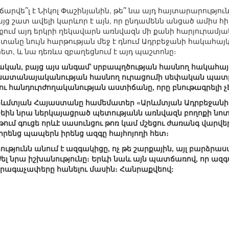
վճարվե՞լ է Նիկոլ Փաշինյանին, թե՞ նա այդ հայտարարությու
այց շատ ավելի կարևոր է այն, որ ընդամենն անցած ամիս հ
ւմ այդ երկրի ղեկավարն առնվազն մի քանի հարյուրամյա
տանը նույն հարթության մեջ է դնում Ադրբեջանի հակահայ
ետ, և նա դեռևս զբաղեցնում է այդ պաշտոնը։
րթական, բայց այս անգամ՝ սրբապղծության հասնող հակահ
ն սատանայականության հասնող ուրացումի սեփական պատր
 ու հանդուրժողականության աստիճանը, որը բնութագրելի
 Արևմտյան Հայաստանը համեմատեր «Արևմտյան Ադրբեջա
եին նրա ներկայացրած պետությանն առնվազն բողոքի նոտա 
ում գուցե որևէ սասունցու թոռ կամ մշեցու ժառանգ վարվ
ենց պապերն իրենց ազգը հայհոյողի հետ։
րությունն անում է ազգակիցը, ոչ թե շարքային, այլ բարձ
ել նրա իշխանությունը։ Երևի նաև այն պատճառով, որ ազգա
րագաչափերը հանելու մասին։ Հանրաքվեով: