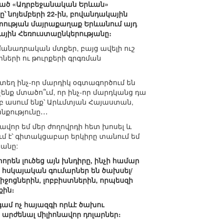
րված «Ադրբեջանական Երևան»
ը՝ նոյեմբերի 22-ին, բովանդակային
տության մայրաքաղաք Երևանում այդ
րային Հեռուստաընկերությանը։
անադրական մտքեր, բայց ավելի ուշ
ների ու թուրքերի գրգռման
 տեղ ինչ-որ մարդիկ օգտագործում են
չենք մտածո՞ւմ, որ ինչ-որ մարդկանց դա
 երբ ասում ենք՝ Արևմտյան Հայաստան,
քությունը․․․
վոր եմ մեր ժողովրդի հետ խոսել և
մ է՝ գիտակցաբար երկիրը տանում եմ
յանը:
րեն լուծեց այն խնդիրը, ինչի համար
 հսկայական գումարներ են ծախսել/
ջոցներին, լոբբիստներին, որպեսզի
քին։
նգամ ոչ հայազգի որևէ ծախու
 արժենալ միլիոնավոր դոլարներ։