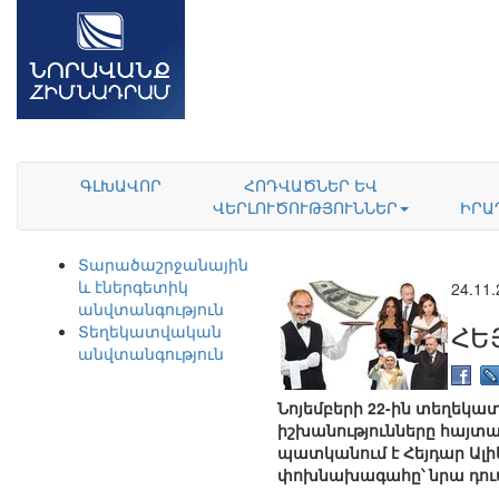
ԳԼԽԱՎՈՐ
ՀՈԴՎԱԾՆԵՐ ԵՎ
ՎԵՐԼՈՒԾՈՒԹՅՈՒՆՆԵՐ
ԻՐԱ
Տարածաշրջանային
և էներգետիկ
24.11
անվտանգություն
ՀԵ
Տեղեկատվական
անվտանգություն
Նոյեմբերի 22-ին տեղեկա
իշխանությունները հայտ
պատկանում է Հեյդար Ալի
փոխնախագահը՝ նրա դուստ