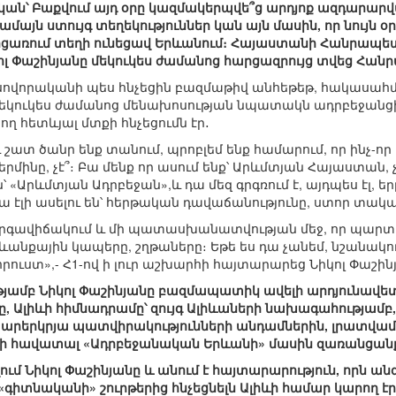
 չկան՝ Բաքվում այդ օրը կազմակերպվե՞ց արդյոք ազդարա
մայն ստույգ տեղեկություններ կան այն մասին, որ նույն օր
ջոցառում տեղի ունեցավ Երևանում։ Հայաստանի Հանրապե
կոլ Փաշինյանը մեկուկես ժամանոց հարցազրույց տվեց Հան
 սովորականի պես հնչեցին բազմաթիվ անհեթեթ, հակասահմ
մեկուկես ժամանոց մենախոսության նպատակն ադրբեջանցի
 հետևյալ մտքի հնչեցումն էր․
և շատ ծանր ենք տանում, պրոբլեմ ենք համարում, որ ինչ-որ
մինը, չէ՞։ Բա մենք որ ասում ենք՝ Արևմտյան Հայաստան, 
են՝ «Արևմտյան Ադրբեջան»,և դա մեզ գրգռում է, այդպես էլ,
մա էլի ասելու են՝ հերթական դավաճանությունը, ստոր տական
կարգավիճակում և մի պատասխանատվության մեջ, որ պարտա
նքային կապերը, շղթաները։ Եթե ես դա չանեմ, նշանակու
ուստ»,- Հ1-ով ի լուր աշխարհի հայտարարեց Նիկոլ Փաշին
յամբ Նիկոլ Փաշինյանը բազմապատիկ ավելի արդյունավետո
ը, Ալիևի հիմնադրամը՝ զույգ Ալիևաների նախագահությամբ,
օտարերկրյա պատվիրակությունների անդամներին, լրատվամի
նի հավատալ «Ադրբեջանական Երևանի» մասին զառանցան
ում Նիկոլ Փաշինյանը և անում է հայտարարություն, որն ա
գիտնականի» շուրթերից հնչեցնելն Ալիևի համար կարող էր