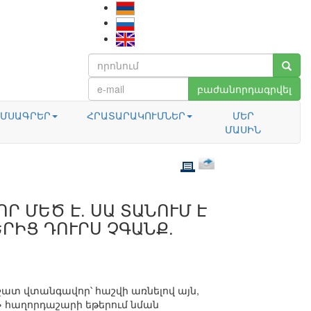
բաժանորդագրվել
ՄՍԱԳՐԵՐ
ՀՐԱՏԱՐԱԿՈՒՄՆԵՐ
ՄԵՐ
ՄԱՍԻՆ
 ՄԵԾ Է. ՍԱ ՏԱՆՈՒՄ Է
ՐԻՑ ԴՈՒՐՍ ՉԳԱՆՔ.
շատ վտանգավոր՝ հաշվի առնելով այն,
»
հաղորդաշարի եթերում նման