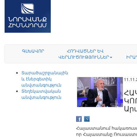
ԳԼԽԱՎՈՐ
ՀՈԴՎԱԾՆԵՐ ԵՎ
ՎԵՐԼՈՒԾՈՒԹՅՈՒՆՆԵՐ
ԻՐԱ
Տարածաշրջանային
և էներգետիկ
11.11
անվտանգություն
ՀԱ
Տեղեկատվական
անվտանգություն
ԿՈ
Ար
Հայաստանում հակառուսակ
որ Հայաստանը Ռուսաստա