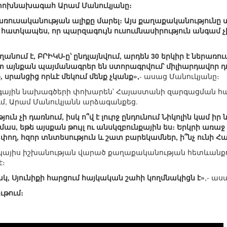
փոխնախագահ Արամ Մանուկյանը։
կառուսականության ալիքը մարել։ Այս քաղաքականությունը 
, հատկապես, որ պարզագույն ուսումնասիրություն անգամ չի
եղանում է, ԲՐԻԿՍ-ը՝ ընդլայնվում, արդեն 30 երկիր է ներա
տ այնքան պայմանագրեր են ստորագրվում՝ միլիարդավոր դոլ
 սրանցից որևէ մեկում մենք չկանք»,
- ասաց Մանուկյանը։
գային նախագծերի փոխարեն՝ Հայաստանի զարգացման հա
ւմ, Արամ Մանուկյանն արձագանքեց.
յուն չի դառնում, իսկ ո՞վ է լուրջ ընդունում Նիկոլին կամ 
ս, եթե այսքան թույլ ու անսկզբունքային ես։ Երկրի առաջ
փող, հզոր տնտեսություն և շատ բարեկամներ, ի՞նչ ունի 
րկայիս իշխանության վարած քաղաքականության հետևանքով
է։
նակ, Սյունիքի հարցում հայկական շահի կողմնակիցն է»
,- աս
ւթում։