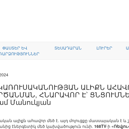
ՓԱՍՏԵՐ ԵՎ
ՏԵՍԱԴԱՐԱՆ
ԼՈՒՐԵՐ
Ա
ԴԱՐՁՈՒԹՅՈՒՆՆԵՐ
.2024
ԿԱՌՈՒՍԱԿԱՆՈՒԹՅԱՆ ԱԼԻՔՆ ԱՀԱՎՈՐ
ՐԾԱՆՄԱՆ, ՀՆԱՐԱՎՈՐ Է՝ ՑՆՑՈՒՄՆԵ
ամ Մանուկյան
ան ալիքն ահավոր մեծ է. այդ մոլուցքը մասսայական է և 
նից էներգետիկ մեծ կախվածություն ունի.
168TV
-ի
«Ռեվյու