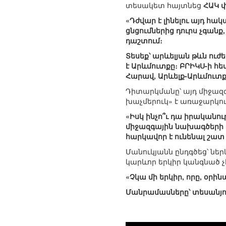
տեսակետ հայտնեց
ՀԱԿ 
«Դժվար է լինելու այդ հա
ցնցումներից դուրս չգանք
դաշտում։
Տեսեք՝ արևելյան թևն ուժ
է Արևմուտքը։ ԲՐԻԿՍ-ի հե
Հարավ, Արևելք-Արևմուտք,
Դիտարկմանը՝ այդ միջազ
խաչմերուկ» է առաջարկո
«Իսկ ինչո՞ւ դա իրականութ
միջազգային նախագծերի մա
հարկավոր է ունենալ շատ 
Մանուկյանն ընդգծեց՝ նե
կարևոր երկիր կանգնած չ
«Չկա մի երկիր, որը, օրի
Մանրամասները՝ տեսանյո