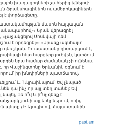
գային խաղացողների շահերից ելնելով։
նույն ֆրանսիացիներն ու ամերիկացիներն
ել է փորձագետը։
տրաստակամության մասին հայկական
ի ճանապարհով»։ Նրան վերագրել
, «չաջակցելով Մոսկվայի դեմ
ում է որդեգրել»։ «Սրանք ակնհայտ
եր դեռ չկան: Ռուսաստանը դիտարկում է,
կրաինայի հետ հարցերը լուծվեն, կարծում
ն արդեն նրա համար ժամանակ չի ունենա,
, որ Վաշինգտոնը Երևանին օգնում է
որում՝ իր խնդիրների պատճառով։
լքում և Ուկրաինայում: Եվ չնայած
ւնեն դա ինչ-որ այլ տեղ տանել: Եվ
յել, թե ո՞վ և ի՞նչ զենք է
արկ չունի այլ երկրներում, որից
երին պետք չէ։ Այսպիսով, Հայաստանին
past.am