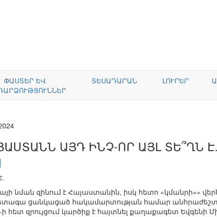
ՓԱՍՏԵՐ ԵՎ
ՏԵՍԱԴԱՐԱՆ
ԼՈՒՐԵՐ
Ա
ԴԱՐՁՈՒԹՅՈՒՆՆԵՐ
.2024
ՅԱՍՏԱՆՆ ԱՅԴ ԻՆՉ-ՈՐ ԱՅԼ ՏԵ՞ՂՆ Է
է.
ինայի նման զինում է Հայաստանին, իսկ հետո «կմանրի»» վեր
հետագա ցանկացած հակամարտության համար անհրաժեշտ
u-ի հետ զրույցում կարծիք է հայտնել քաղաքագետ Եվգենի Մ