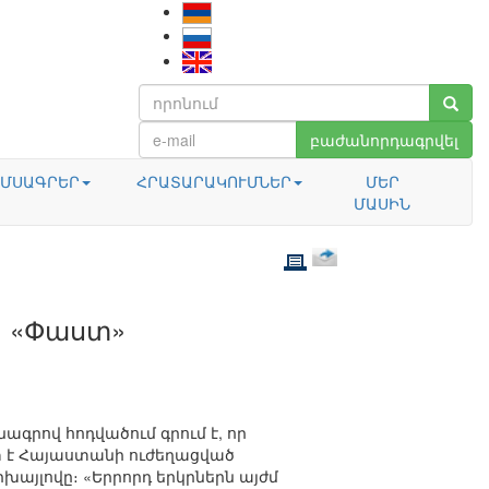
բաժանորդագրվել
ՄՍԱԳՐԵՐ
ՀՐԱՏԱՐԱԿՈՒՄՆԵՐ
ՄԵՐ
ՄԱՍԻՆ
. «Փաստ»
նագրով հոդվածում գրում է, որ
 է Հայաստանի ուժեղացված
իխայլովը։ «Երրորդ երկրներն այժմ