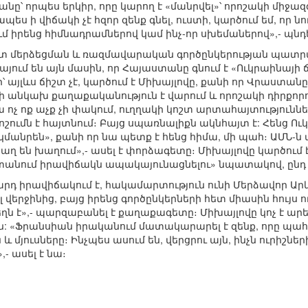
ը՝ որպես երկիր, որը կարող է «մանրվել»՝ որոշակի միջազ
ս ի վիճակի չէ հզոր զենք գնել, ուստի, կարծում եմ, որ 
մ իրենց հիմնադրամներով կամ ինչ-որ սխեմաներով»,- պնդ
հետ մերձեցման և ռազմավարական գործընկերության պա
այում են այն մասին, որ Հայաստանը գնում է «Ուկրաինայ
 այլևս ճիշտ չէ, կարծում է Միխայլովը, քանի որ Վրաստանը
 անկախ քաղաքականություն է վարում և որոշակի դիրքորոշ
ա ոչ ոք աչք չի փակում, ուղղակի կոշտ արտահայտությունն
ոշումն է հայտնում։ Բայց սպառնալիքն ակնհայտ է: Հենց Ու
«կմանրեն», քանի որ նա պետք է հենց հիմա, մի պահ։ ԱՄՆ-
 են խաղում»,- ասել է փորձագետը։ Միխայլովը կարծում է
տանում իրավիճակն ապակայունացնելու» նպատակով, ընդ 
րդ իրավիճակում է, հակամարտություն ունի Մերձավոր Արևե
լ վերջինից, բայց իրենց գործընկերների հետ միասին հույս ո
ն է»,- պարզաբանել է քաղաքագետը։ Միխայլովը կոչ է արել նա
«Ֆրանսիան իրականում մատակարարել է զենք, որը պահանջ
և մյուսները։ Ինչպես ասում են, վերցրու այն, ինչն ուրիշն
- ասել է նա։