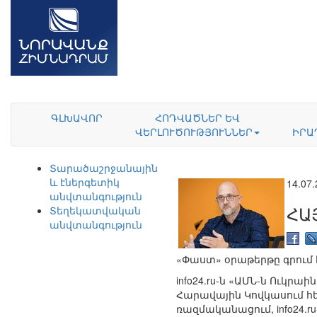
ԳԼԽԱՎՈՐ
ՀՈԴՎԱԾՆԵՐ ԵՎ
ՎԵՐԼՈՒԾՈՒԹՅՈՒՆՆԵՐ
ԻՐԱ
Տարածաշրջանային
և էներգետիկ
14.07
անվտանգություն
ՀԱ
Տեղեկատվական
անվտանգություն
«Փաստ» օրաթերթը գրում 
info24.ru-ն «ԱՄՆ-ն Ուկրա
Հարավային Կովկասում 
ռազմականացում, info24.r