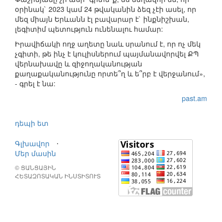
օրինակ` 2023 կամ 24 թվականին ձեզ չէի ասել, որ
մեզ միայն Երևանն էլ բավարար է` ինքնիշխան,
լեգիտիմ պետություն ունենալու համար:
Իրավիճակի ողջ աղետը նաև սրանում է, որ ոչ մեկ
չգիտի, թե ինչ է կուլիսներում պայմանավորվել ՔՊ
վերնախավը և զիջողականության
քաղաքականությունը որտե՞ղ և ե՞րբ է վերջանում»,
- գրել է նա:
past.am
դեպի ետ
Գլխավոր
⋅
Մեր մասին
© ՑԱՆՑԱՅԻՆ
ՀԵՏԱԶՈՏԱԿԱՆ ԻՆՍՏԻՏՈՒՏ