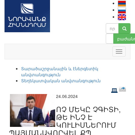
բաժանո
Տարածաշրջանային և էներգետիկ
անվտանգություն
Տեղեկատվական անվտանգություն
24.06.2024
ՈՉ ՄԵԿԸ ՉԳԻՏԻ,
ԹԵ ԻՆՉ Է
ԿՈՒԼԻՍՆԵՐՈՒՄ
ՊԱՅՄԱՆԱՎՈՐՎԵԼ ՔՊ