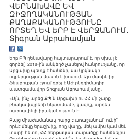
ՎԵՐՆԱԽԱՎԸ ԵՎ
ԶԻՋՈՂԱԿԱՆՈՒԹՅԱՆ
ՔԱՂԱՔԱԿԱՆՈՒԹՅՈՒՆԸ
ՈՐՏԵՂ ԵՎ ԵՐԲ Է ՎԵՐՋԱՆՈՒՄ․
Տիգրան Աբրահամյան
Երբ ՔՊ ղեկավարը հայտարարում է, որ սխալ է
գործել` 2018-ին անկեղծ չասելով հանրությանը, որ
Արցախը պետք է հանձնի, սա կրկնակի
ողբերգության մասին է խոսում: Այս մասին իր
ֆեյսբուքյան էջում գրել է ԱԺ ընդդիմադիր
պատգամավոր Տիգրան Աբրահամյանը։
«Այն, ինչ արեց ՔՊ-ն Արցախի ու ՀՀ մի շարք
բնակավայրերի նկատմամբ, ցավոք, արդեն
սարսափելի իրականություն է:
Բայց միաժամանակ հարց է առաջանում` ունի՞
որևէ մեկը երաշխիք, որը վաղը, մեկ ամիս կամ մեկ
տարի հետո, ՀՀ հերթական տարածքը հանձնելիս
Փաշինյանը չի ասի` գիտե՞ք, ես մեղավոր եմ, որ