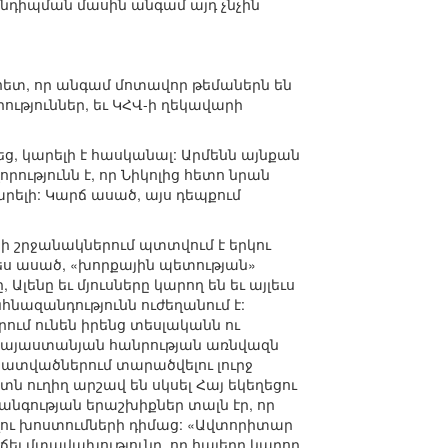
նդիպման մասին անգամ այդ չնչին
ն հետ, որ անգամ մոտավոր թեմաներն են
ւթյուններ, եւ ԿՀՎ-ի ղեկավարի
ց, կարելի է հասկանալ: Արմենն այնքան
րությունն է, որ Նիկոլից հետո նրան
կարելի: Կարճ ասած, այս դեպքում
 շրջանակներում պտտվում է երկու
ես ասած, «խորքային պետության»
Ալենը եւ մյուսները կարող են եւ այլեւս
նազանդությունն ուժեղանում է:
ում ունեն իրենց տեսլականն ու
ւմ հայաստանյան հանրության առնվազն
հատվածներում տարածվելու լուրջ
տն ուղիղ արշավ են սկսել Հայ եկեղեցու
անգության երաշխիքներ տալն էր, որ
ելու խոստումների դիմաց: «Ավտորիտար
աճել մտավախությունը, որ հայերը կարող