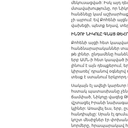
մեկուսացված: Իսկ այդ դ
մտավախությունը, որ Նիկ
հանձնելը կամ աշխարհաքա
չի այրում: Եվ Քոհենի այց
վախեցի, պետք եղավ, տեր
ԻՆՉՈՒ ՆԻԿՈԼԸ ԳՆԱՑ ԹԵՀ
Քոհենի այցի հետ կապված 
հանձնարարականներ տալո
թե լիներ. ընդամենը հան
երբ ԱՄՆ-ի հետ կապված ի
լինում է այն դեպքերում,
կիրառել՝ դրանով օգնելո
տեսք է ստանում երկրորդ 
Սակայն էլ ավելի կարեւոր 
հստակ պատասխանը չեն տա
ճամփած, Նիկոլը վազեց Թե
վշտացել Իրանի նախագահի
կլիներ: Առավել եւս, երբ
հանդիպելը: Սրան էլ գու
կոշտ մեսիջներ էր փոխան
նորմերը, հրապարակավ հա