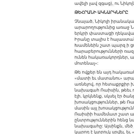
ավելի լավ զգաց), ու Նիկ
ԹԵՀՐԱՆԻ ԱԿՆԱՐԿՆԵՐԸ
Չնայած, Նիկոլի իրանական
արարողությունից առաջ Ն
երկրի փաստացի ղեկավարը՝
Իրանը տալիս է հայաստանյ
Խամենեին շատ պարզ ի ցու
հարաբերությունների ռազ
ունեն հակառակորդներ, այ
մոտենալ»:
Թե ովքեր են այդ հակառա
«մատի եւ մատանու» արանք
առնելով, որ հետաքրքիր 
նախագահ Ռաիսին, թեեւ 
էլի, կրկնենք, սկսել էր ծ
խոսակցություններ, թե Ռ
մասին այլ խոսակցությու
Ռաիսիի համեմատ շատ ավել
ընտրություններին հենց նա
նախագահը: Այսինքն, մեծ
կարող է կտրուկ սրվել, եւ