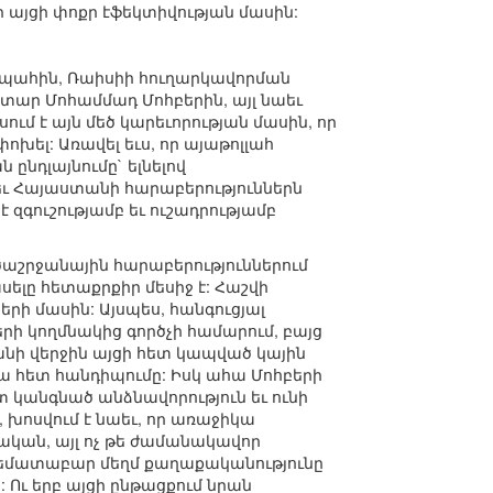
նի այցի փոքր էֆեկտիվության մասին:
առը պահին, Ռաիսիի հուղարկավորման
տար Մոհամմադ Մոհբերին, այլ նաեւ
ւմ է այն մեծ կարեւորության մասին, որ
ոխել: Առավել եւս, որ այաթոլլահ
ընդլայնումը` ելնելով
 եւ Հայաստանի հարաբերություններն
 զգուշությամբ եւ ուշադրությամբ
ածաշրջանային հարաբերություններում
սելը հետաքրքիր մեսիջ է: Հաշվի
րի մասին: Այսպես, հանգուցյալ
ի կողմնակից գործչի համարում, բայց
րյանի վերջին այցի հետ կապված կային
րա հետ հանդիպումը: Իսկ ահա Մոհբերի
տ կանգնած անձնավորություն եւ ունի
 խոսվում է նաեւ, որ առաջիկա
մնական, այլ ոչ թե ժամանակավոր
համեմատաբար մեղմ քաղաքականությունը
ն: Ու երբ այցի ընթացքում նրան