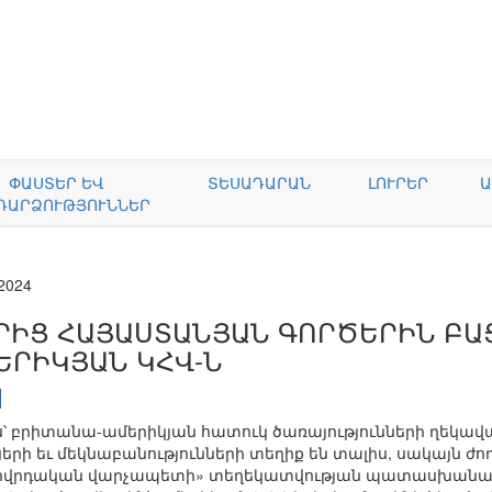
ՓԱՍՏԵՐ ԵՎ
ՏԵՍԱԴԱՐԱՆ
ԼՈՒՐԵՐ
Ա
ԴԱՐՁՈՒԹՅՈՒՆՆԵՐ
.2024
ՐԻՑ ՀԱՅԱՍՏԱՆՅԱՆ ԳՈՐԾԵՐԻՆ ԲԱ
ԵՐԻԿՅԱՆ ԿՀՎ-Ն
բրիտանա-ամերիկյան հատուկ ծառայությունների ղեկավար
երի եւ մեկնաբանությունների տեղիք են տալիս, սակայն ժող
վրդական վարչապետի» տեղեկատվության պատասխանատու