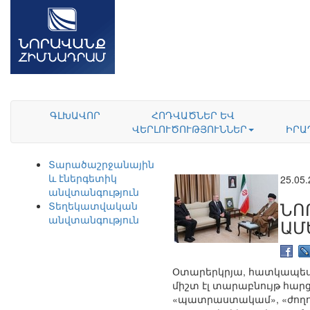
ԳԼԽԱՎՈՐ
ՀՈԴՎԱԾՆԵՐ ԵՎ
ՎԵՐԼՈՒԾՈՒԹՅՈՒՆՆԵՐ
ԻՐԱ
Տարածաշրջանային
և էներգետիկ
25.05
անվտանգություն
ՆՈ
Տեղեկատվական
անվտանգություն
ԱՄ
Օտարերկրյա, հատկապես՝ 
միշտ էլ տարաբնույթ հարց
«պատրաստակամ», «ժողո