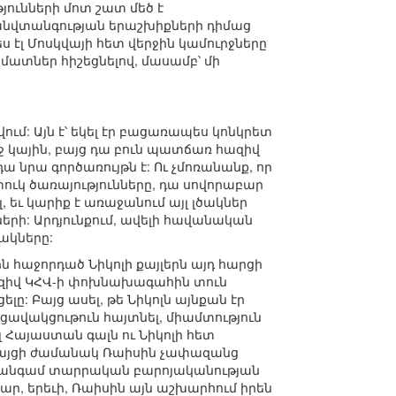
յունների մոտ շատ մեծ է
ն անվտանգության երաշխիքների դիմաց
էլ Մոսկվայի հետ վերջին կամուրջները
րոմատներ հիշեցնելով, մասամբ՝ մի
ում: Այն է՝ եկել էր բացառապես կոնկրետ
 կային, բայց դա բուն պատճառ հազիվ
 նրա գործառույթն է: Ու չմոռանանք, որ
ուկ ծառայությունները, դա սովորաբար
, եւ կարիք է առաջանում այլ լծակներ
երի: Արդյունքում, ավելի հավանական
ակները:
ցին հաջորդած Նիկոլի քայլերն այդ հարցի
հազիվ ԿՀՎ-ի փոխնախագահին տուն
ը: Բայց ասել, թե Նիկոլն այնքան էր
ավակցութուն հայտնել, միամտություն
լ Հայաստան գալն ու Նիկոլի հետ
ան այցի ժամանակ Ռաիսին չափազանց
լով անգամ տարրական բարոյականության
ր, երեւի, Ռաիսին այն աշխարհում իրեն