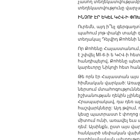
չասող տեղեկատվությամբ:
տեղեկատվությունը վարչա
ԻՆՉՈՒ ԷՐ ԵԿԵԼ ԿՀՎ-Ի ՓՈ
Ուրեմն, այդ ի՞նչ գերգաղ
պահում յոթ փակի տակի գ
տեղակալ Դեյվիդ Քոհենի ն
Որ Քոհենը Հայաստանում, 
է շփվել MI-6-ի ե ԿՀՎ-ի հ
հանդիպելով, Քոհենը պետք 
կարեւորը Նիկոլի հետ հան
Թե որն էր Հայաստան այ
հիմնական վարկած: Առաջի
ներսում մտահոգություններ
իշխանության ղեկին չլին
Հրապարակավ, դա դեռ այդ
հաշվարկները: Այդ թվում
կեսը պատրաստ է փողոց դ
միտում ունի, առավել եւս 
դեմ: Այսինքն, ըստ այս 
հանկարծ սեփական վախերի
ոստիկանական պետությունո