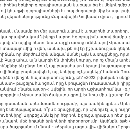
ել իրենց երկիրը գլոբալիստական կաբալայից եւ մեկընդմիշ
ով կհաղթի գլոբալիստների եւ հայ ժողովրդի միջ եւ այս շ
ցնել վերահսկողությունը Հարավային Կովկասի վրա»,- գրում
սակայն, մասամբ իր մեջ պարունակում է առաջինի տարրերը, ա
երկա իրավիճակում Նիկոլը կարող է գլոբալ իմաստով ճամբա
մոսկովյան այցից հետո, նաեւ աչքի առաջ ունենալով Վրաստա
ի տապալումից ի վեր, անկախ, թե ով էր իշխանության ղեկի
ստիճան, որ մերժում էին անգամ մտնել այն կառույցները, 
: Բայց ահա, այն կարգի են փոխել կուրսը, որ ոչ միայն արե
քներ են ընդունում, այլ բացահայտ կերպով հայտարարում
վիճակը բարելավելն է, այլ երկիրը ոչնչացնելը՝ հանուն Ռ
ձեի վերջին հայտարարությունը, թե՝ «2022 թվականի սկզբի
ատ» բացելու հարցում, որը կթուլացնի Ռուսաստանի դիրքե
վում է նաեւ այսօր»: Ավելին, որ արդի աշխարհում կա «գլ
րքրվում Վրաստանի ճակատագրով, եւ նրա միակ շահը Ռու
իր դասական արեւմտամետությամբ, այս պահին գրեթե Արեւմ
 է ներկայացնում, ո՞րն է երաշխիքը, որ Նիկոլն էլ այդ ուղղո
 երկիրը՝ Ադրբեջանն էլ իր հերթին է ցուցադրաբար հետ քա
նային մեծ եռյակի երկրների դիրքորոշումը: Այսինքն, ե
արածաշրջանում մնում է «ճերմակ ագռավի» վիճակում՝ բոլ