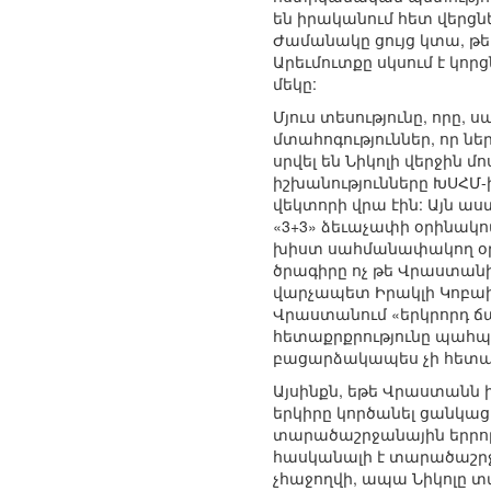
են իրականում հետ վերցն
Ժամանակը ցույց կտա, թե 
Արեւմուտքը սկսում է կոր
մեկը:
Մյուս տեսությունը, որը, 
մտահոգություններ, որ ն
սրվել են Նիկոլի վերջին 
իշխանությունները ԽՍՀՄ-
վեկտորի վրա էին: Այն ա
«3+3» ձեւաչափի օրինակով
խիստ սահմանափակող օրեն
ծրագիրը ոչ թե Վրաստանի 
վարչապետ Իրակլի Կոբախի
Վրաստանում «երկրորդ ճակ
հետաքրքրությունը պահպան
բացարձակապես չի հետաք
Այսինքն, եթե Վրաստանն 
երկիրը կործանել ցանկացող
տարածաշրջանային երրորդ
հասկանալի է տարածաշրջա
չհաջողվի, ապա Նիկոլը տ