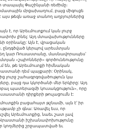
տ տապալել Փաշինյանի ռեժիմը։
ախմատային մրցախաղում, բայց միգուցե
 է այս թեզն առաջ տանող աղբյուրներից
յն է, որ Արեւմուտքում կան լուրջ
րափոխ լինել: Այդ մտավախությունները
նի օրինակը: Այն է, վրացական
ն, ընդգծված կերպով արեւմտյան
որտեղ կար Ռուսաստանը, մասնավորապես՝
ւմտյան «շպիոնների» գործունեությունը
 են, թե Արեւմուտքի հիմնական
ուսաստանի դեմ պայքարի: Օրինակ,
ց լուրջ շահագրգռվածություն կա
րը, բայց դա կկործանի մեր երկիրը: Այդ
ոբալ պատերազմի կուսակցություն», որը
սաստանի դիրքերի թուլացումն է:
ուտքին բացահայտ թշնամի, այն է՝ իր
ւթյամբ չի գնա: Առավել եւս, որ
շվել Արեւմուտքից, նաեւ շատ լավ
թե Վրաստանի իշխանափոխությունը
որ կողմերից շրջապատված եւ