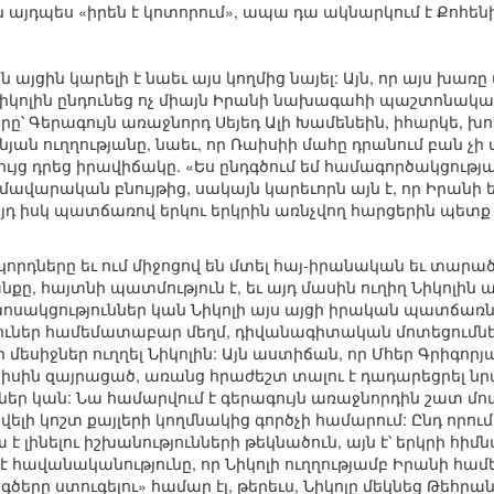
ոլն այդպես «իրեն է կոտորում», ապա դա ակնարկում է Քոհե
 այցին կարելի է նաեւ այս կողմից նայել: Այն, որ այս խ
իկոլին ընդունեց ոչ միայն Իրանի նախագահի պաշտոնակա
 Գերագույն առաջնորդ Սեյեդ Ալի Խամենեին, իհարկե, խոսո
ան ուղղությանը, նաեւ, որ Ռաիսիի մահը դրանում բան չի փ
յց դրեց իրավիճակը. «Ես ընդգծում եմ համագործակցության 
մավարական բնույթից, սակայն կարեւորն այն է, որ Իրանի
դ իսկ պատճառով երկու երկրին առնչվող հարցերին պետք է
կորդները եւ ում միջոցով են մտել հայ-իրանական եւ տար
ը, հայտնի պատմություն է, եւ այդ մասին ուղիղ Նիկոլին ա
խոսակցություններ կան Նիկոլի այս այցի իրական պատճառնե
ուներ համեմատաբար մեղմ, դիվանագիտական մոտեցումներ
անր մեսիջներ ուղղել Նիկոլին: Այն աստիճան, որ Մհեր Գրիգո
աիսին զայրացած, առանց հրաժեշտ տալու է դադարեցրել ն
ններ կան: Նա համարվում է գերագույն առաջնորդին շատ մո
ի կոշտ քայլերի կողմնակից գործչի համարում: Ընդ որում,
 է լինելու իշխանությունների թեկնածուն, այն է՝ երկրի հի
 է հավանականությունը, որ Նիկոլի ուղղությամբ Իրանի 
 «գծերը ստուգելու» համար էլ, թերեւս, Նիկոլը մեկնեց Թեհրա