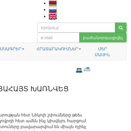
բաժանորդագրվել
ՄՍԱԳՐԵՐ
ՀՐԱՏԱՐԱԿՈՒՄՆԵՐ
ՄԵՐ
ՄԱՍԻՆ
ՑԱՀԱՅՏ ԽԱՌՆՎԵՑ
ության հետ Նիկոլի շփումները թեեւ
ովրդի հետ ամեն ինչ կիսվելու հարցում
ները բավարարվում են միայն ոչինչ