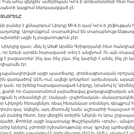
 Իսկ ահա վերջին՝ ամերիկյան ԿՀՎ-ի փոխտնօրենի հետ հա
պետի կայքում ներկայացված չէ:
ԽՏՆՕՐԵՆԸ
տնի բաներ է քննարկում Նիկոլը MI-6-ի կամ ԿՀՎ-ի շեֆությա
աղտնիք: Արդյունքում, տարածվում են տարաբնույթ ենթադրո
ախօրեի այցն էլ բացառություն չէր:
Նիկոլից զատ, մեկ էլ ԱԽՔ Արմեն Գրիգորյանի հետ հանդիպե
ետ, որ երեւի արդեն հարազատի տեղ է անցնում: Ու այն տպավո
է բացատրեր՝ ինչ կա, ինչ չկա, ինչ կարելի է անել, ինչ չի 
դիպումն էր:
ս չպլանավորված այցի պատճառը, փորձագիտական որոշակի
ն վարկածով՝ ԱՄՆ-ում, ավելի կոնկրետ՝ արեւմտյան, այսպ
 կան, որ իրենց հարազատացած Նիկոլը, նրանով էլ՝ Արմենը, 
ել, քանի որ Հայաստանում լայնածավալ քաղաքացիական անհ
քան էլ տեսանելի չէ: Սակայն «շպիոնական» մակարդակներ
, որ Նիկոլին հեռացնելու ռեալ հեռանկար տեսնելու դեպքո
ուրս գալ: Ավելին, այդ միտումը նաեւ աշխարհի հայաշատ 
այն բանից հետո, երբ վերջին օրերին Նիկոլն ու նրա շրջապա
վարկածի, Քոհենի այցի նպատակը Փաշինյանին «դուխ», անվտ
ց ելնելով, չփորձի իշխանությունը տալ՝ գլուխը պրծացն
ւմ, որին աջակցում է Արեւմուտքը (ԵՄ եւ ԱՄՆ), սկսում է 