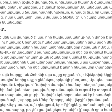
եպքում, ըստ նշված վարկածի, արեւմտյան հատուկ ծառայութ
ոլին երկու տարբերակ է մնում՝ իշխանությունն անձնակա
ղաքական ճամբարափոխությունը, առավել եւս, որ այդպես 
ն էլ, ըստ վարկածի, նրան մասամբ ճնշելն էր՝ մի շարք կոմպ
 կկանգնեք:
ՐԱՆ
մեկ այլ վարկած էլ կա, որի հավանականությունը փոքր է թվ
ւ համար: Միգուցեեւ հանձնարարականները նրա այցի մեջ
ձնարարականների համար ամերիկացիները դեսպան ունեն, դա
նչ-ինչ դրվագներով քաղաքականության մեջ են մտնում հատ
 երբ պետքարտուղարության լծակները սկսում են չբավարարել
վ դեսպաններին կամ պետքարտուղարության այլ պաշտոնյան
վարկածը, որն իր մեջ ներառում է բոլոր հնարավոր տարբեր
է այն հարցը, թե Քոհենի այս այցը որքանո՞վ է էֆեկտիվ: Այ
լիս՝ նորից աչքի ընկնելով երկակի բնույթով: Այսպես, 
հրան: Առիթ կար՝ Ռաիսիի մահվան համար տեղում ցավակցել
 մահվան հետ կապված, որ անպայման ուզում էր տեղում ց
, ըստ տարածված լուրի, Ռաիսին երկրորդ անգամ էր հետաձգե
մարած այն լուրերը, թե Մհեր Գրիգորյանի վերջին իրանակ
ցել: Վերջապես, այն դեպքում, երբ Բլինքենը, ոտնահարե
յտարարեց, թե չեն ցավակցելու Իրանին (չնայած դրա համա