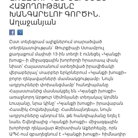
ՀԱՋՈՂՈՒԹՅԱՆԸ
ԽԱՆԳԱՐԵԼՈՒ ԳՈՐԾԻՆ.
Աղաջանյան
Ըստ տելեգրամ ալիքներում տարածված
տեղեկատվության` Թուրքիայի Ստամբուլ
քաղաքում մայիսի 13-ին տեղի է ունեցել «Կյանքի
խոսք»-ի միջազգային խորհրդի հրատապ փակ
նիստ՝ Հայաստանում ստեղծված իրավիճակի
վերաբերյալ՝ տարբեր երկրներում «Կյանքի խոսքի»
բոլոր ղեկավարների մասնակցությամբ։ Նույն
աղբյուրների փոխանցմամբ՝ հանդիպմանը
Հայաստանից մասնակցել են «Կյանքի խոսքի»
առաջնորդ Արթուր Սիմոնյանի տեղակալ Արմեն
Լուսյանը, նրա կինը՝ «Կյանքի խոսքի» իրավաբան
Հասմիկ Հովսեփյանը: Համենայնդեպս, նույն
աղբյուրները պնդում են, թե հանդիպմանը եղել է
նաեւ Շվեդիայից «Կյանքի խոսքի» միջազգային
խորհրդի ղեկավար Քրիստիան Աքերհելմը, որն
ԱՊՀ-ում զբաղեցնում է «Կյանքի խոսքի» հիմնադիր