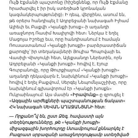
Ուլֆ Էքմանի պաշտոնը (հիշեցնենք, որ Ուլֆ Էքմանը
հրաժարվել է իր իսկ ստեղծած կրոնական
կազմակերպությունից)։ Ի դեպ, վերջինս, ասում են,
թե օրերս հանդիպել է Ադրբեջանի նախագահ Իլհամ
Ալիեւի եւ Բաքվի «Կյանքի խոսք»-ի աղանդի
առաջնորդ Ռասիմ Խալիլովի հետ։ Ներկա է եղել
Մացոլա Իշոելը եւս, որը հանդիսանում է համայն
Ռուսաստանում «Կյանքի խոսքի» բարձրաստիճան
քարոզիչ՝ իր տեղակալների Յուլիա Պոպովայի եւ
Վասիլի Վիտյուկի հետ, Ալեքսանդր Ներետին, որն
Ադրբեջանի «Կյանքի խոսքի» հովիվ է, Էյուբ
Գուրբանովը, որը Թուրքիայում «Կյանքի խոսքի»
աղանդի ղեկավարն է, նախկինում «Կյանքի խոսքի»
հովիվ է եղել Բաքվում, Սերգեյ Նեպոմնյաշչիխը, որը
նախկինում գլխավորում էր «Կյանքի խոսքն»
Ուկրաինայում: Այս մասին
«Իրավունք»
-ը զրուցել է
«Ազգային արժեքների պաշտպանության ճակատ»
ՀԿ նախագահ ՍԵՎԱՆ ԱՂԱՋԱՆՅԱՆԻ հետ
:
— Որքանո՞վ են, ըստ Ձեզ, հավաստի այն
տեղեկությունները, թե «Կյանքի խոսքի»
միջազգային խորհուրդը Ստամբուլում քննարկել է
Բագրատ սրբազանի առաջնորդությամբ ստեղծված