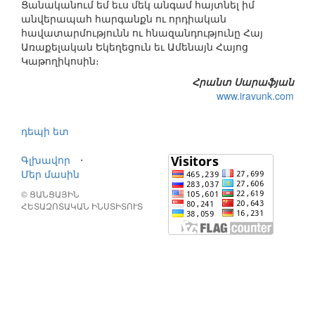
Ցանականում եմ եւս մեկ անգամ հայտնել իմ
անվերապահ հարգանքն ու որդիական
հավատարմությունն ու հնազանդությունը Հայ
Առաքելական Եկեղեցուն եւ Ամենայն Հայոց
Կաթողիկոսին։
Հրանտ Սարաֆյան
www.iravunk.com
դեպի ետ
Գլխավոր
⋅
Մեր մասին
© ՑԱՆՑԱՅԻՆ
ՀԵՏԱԶՈՏԱԿԱՆ ԻՆՍՏԻՏՈՒՏ