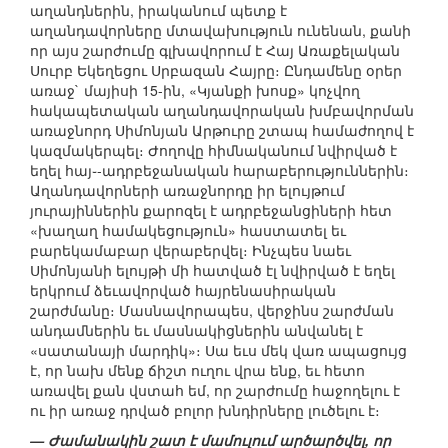
աղանդներին, իրականում պետք է
աղանդավորները մտավախություն ունենան, քանի
որ այս շարժումը գլխավորում է Հայ Առաքելական
Սուրբ Եկեղեցու Սրբազան Հայրը։ Ընդամենը օրեր
առաջ` մայիսի 15-ին, «Կյանքի խոսք» կոչվող
հակապետական աղանդավորական խմբավորման
առաջնորդ Սիմոնյան Արթուրը շտապ համաժողով է
կազմակերպել։ Ժողովը հիմնականում նվիրված է
եղել հայ֊-ադրբեջանական հարաբերություններին։
Աղանդավորների առաջնորդը իր ելույթում
յուրայիններին քարոզել է ադրբեջանցիների հետ
«խաղաղ համակեցություն» հաստատել եւ
բարեկամաբար վերաբերվել։ Ինչպես նաեւ
Սիմոնյանի ելույթի մի հատված էլ նվիրված է եղել
երկրում ձեւավորված հայրենասիրական
շարժմանը։ Մասնավորապես, վերջինս շարժման
անդամներին եւ մասնակիցներին անվանել է
«սատանայի մարդիկ»։ Սա եւս մեկ վառ ապացույց
է, որ նախ մենք ճիշտ ուղու վրա ենք, եւ հետո
առավել քան վստահ եմ, որ շարժումը հաջողելու է
ու իր առաջ դրված բոլոր խնդիրները լուծելու է։
— Ժամանակին շատ է մամուլում արծարծվել, որ