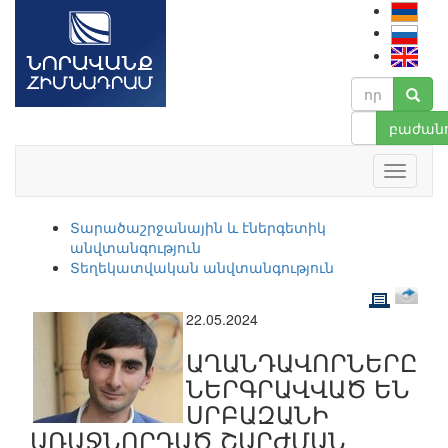
բաժանո
Տարածաշրջանային և էներգետիկ
անվտանգություն
Տեղեկատվական անվտանգություն
22.05.2024
ԱՂԱՆԴԱՎՈՐՆԵՐԸ
ՆԵՐԳՐԱՎՎԱԾ ԵՆ
ՍՐԲԱԶԱՆԻ
ԱՌԱՋՆՈՐԴԱԾ ՇԱՐԺՄԱՆ