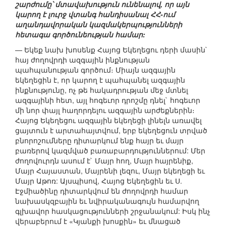
շարժումը՝ մտավախություն ունենալով, որ այն
կարող է լուրջ վտանգ հանդիսանալ ՀՀ-ում
աղանդավորական կազմակերպությունների
հետագա գործունեության համար:
— Եկեք նախ խոսենք Հայոց Եկեղեցու դերի մասին`
հայ ժողովրդի ազգային ինքնության
պահպանության գործում։ Միայն ազգային
եկեղեցին է, որ կարող է պահպանել ազգային
ինքնությունը, ոչ թե հակադրության մեջ մտնել
ազգայինի հետ, այլ հոգեւոր դրոշմը դնել` հոգեւոր
մի նոր փայլ հաղորդելու ազգային արժեքներին։
Հայոց Եկեղեցու ազգային եկեղեցի լինելն առավել
ցայտուն է արտահայտվում, երբ եկեղեցուն տրված
բնորոշումները դիտարկում ենք հայր եւ մայր
բառերով կազմված բառաբարդություններում: Մեր
ժողովուրդն ասում է` Մայր հող, Մայր հայրենիք,
Մայր Հայաստան, Մայրենի լեզու, Մայր եկեղեցի եւ
Մայր Աթոռ: Այսպիսով, Հայոց Եկեղեցին եւ Ս.
Էջմիածինը դիտարկվում են ժողովրդի համար
նախասկզբային եւ նվիրականագույն համարվող
գլխավոր հասկացությունների շրջանակում: Իսկ ինչ
վերաբերում է «Կյանքի խոսքին» եւ մնացած