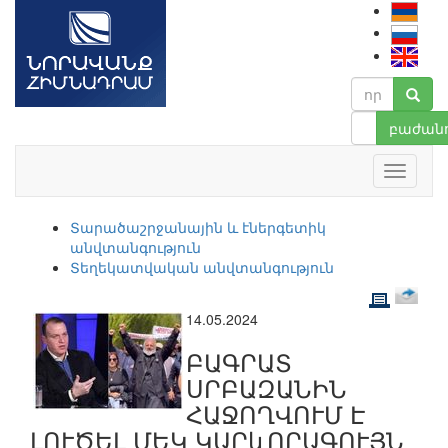
բաժանո
Տարածաշրջանային և էներգետիկ
անվտանգություն
Տեղեկատվական անվտանգություն
14.05.2024
ԲԱԳՐԱՏ
ՍՐԲԱԶԱՆԻՆ
ՀԱՋՈՂՎՈՒՄ Է
ԼՈՒԾԵԼ ՄԵԿ ԿԱՐևՈՐԱԳՈՒՅՆ