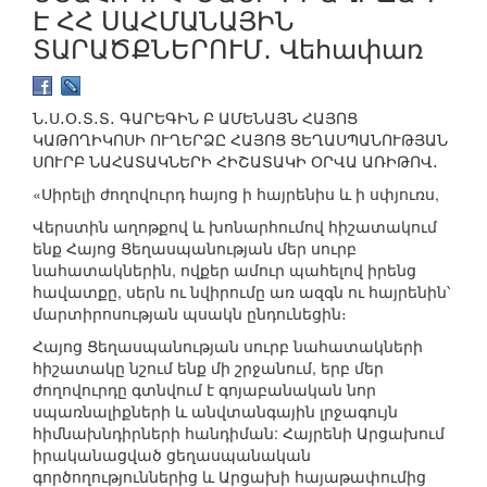
Է ՀՀ ՍԱՀՄԱՆԱՅԻՆ
ՏԱՐԱԾՔՆԵՐՈՒՄ․ Վեհափառ
Ն․Ս․Օ․Տ․Տ․ ԳԱՐԵԳԻՆ Բ ԱՄԵՆԱՅՆ ՀԱՅՈՑ
ԿԱԹՈՂԻԿՈՍԻ ՈՒՂԵՐՁԸ ՀԱՅՈՑ ՑԵՂԱՍՊԱՆՈՒԹՅԱՆ
ՍՈՒՐԲ ՆԱՀԱՏԱԿՆԵՐԻ ՀԻՇԱՏԱԿԻ ՕՐՎԱ ԱՌԻԹՈՎ․
«Սիրելի ժողովուրդ հայոց ի հայրենիս և ի սփյուռս,
Վերստին աղոթքով և խոնարհումով հիշատակում
ենք Հայոց Ցեղասպանության մեր սուրբ
նահատակներին, ովքեր ամուր պահելով իրենց
հավատքը, սերն ու նվիրումը առ ազգն ու հայրենին՝
մարտիրոսության պսակն ընդունեցին։
Հայոց Ցեղասպանության սուրբ նահատակների
հիշատակը նշում ենք մի շրջանում, երբ մեր
ժողովուրդը գտնվում է գոյաբանական նոր
սպառնալիքների և անվտանգային լրջագույն
հիմնախնդիրների հանդիման: Հայրենի Արցախում
իրականացված ցեղասպանական
գործողություններից և Արցախի հայաթափումից