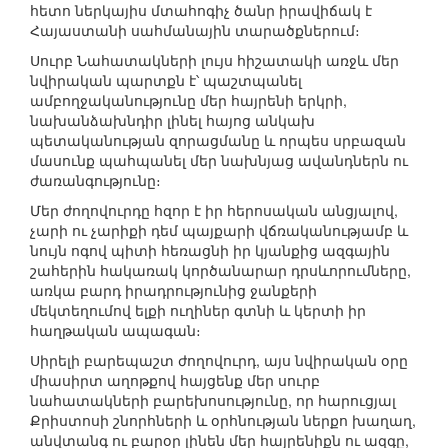
հետո ներկայիս մտահոգիչ ծանր իրավիճակ է
Հայաստանի սահմանային տարածքներում։
Սուրբ Նահատակների լույս հիշատակի առջև մեր
նվիրական պարտքն է՝ պաշտպանել
ամբողջականությունը մեր հայրենի երկրի,
նախանձախնդիր լինել հայոց անկախ
պետականության զորացմանը և որպես սրբազան
մասունք պահպանել մեր նախնյաց ավանդներն ու
ժառանգությունը։
Մեր ժողովուրդը հզոր է իր հերոսական անցյալով,
չարի ու չարիքի դեմ պայքարի վճռականությամբ և
նույն ոգով պիտի հեռացնի իր կյանքից ազգային
շահերին հակառակ կործանարար դրսևորումները,
առկա բարդ իրադրությունից ջանքերի
մեկտեղումով ելքի ուղիներ գտնի և կերտի իր
հաղթական ապագան։
Սիրելի բարեպաշտ ժողովուրդ, այս նվիրական օրը
միասիրտ աղոթքով հայցենք մեր սուրբ
նահատակների բարեխոսությունը, որ հարուցյալ
Քրիստոսի շնորհների և օրհնության ներքո խաղաղ,
անվտանգ ու բարօր լինեն մեր հայրենիքն ու ազգը,