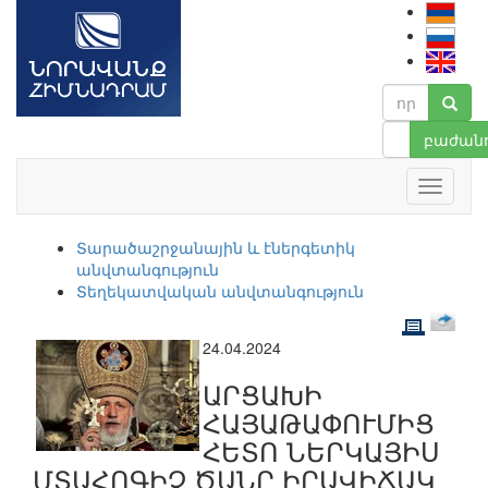
բաժանո
Տարածաշրջանային և էներգետիկ
անվտանգություն
Տեղեկատվական անվտանգություն
24.04.2024
ԱՐՑԱԽԻ
ՀԱՅԱԹԱՓՈՒՄԻՑ
ՀԵՏՈ ՆԵՐԿԱՅԻՍ
ՄՏԱՀՈԳԻՉ ԾԱՆՐ ԻՐԱՎԻՃԱԿ