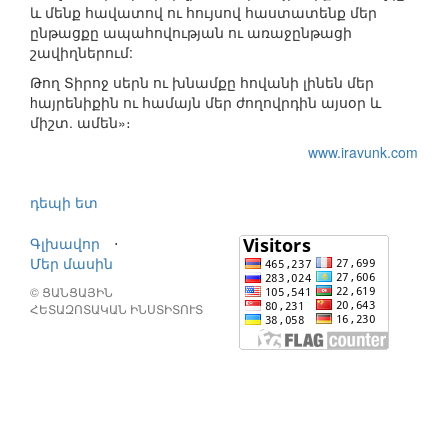
և մենք հավատով ու հույսով հաստատենք մեր
ընթացքը ապահովության ու առաջընթացի
շավիղներում:
Թող Տիրոջ սերն ու խնամքը հովանի լինեն մեր
hայրենիքին ու համայն մեր ժողովրդին այսօր և
միշտ. ամեն»։
www.iravunk.com
դեպի ետ
Գլխավոր
⋅
Մեր մասին
© ՑԱՆՑԱՅԻՆ
ՀԵՏԱԶՈՏԱԿԱՆ ԻՆՍՏԻՏՈՒՏ