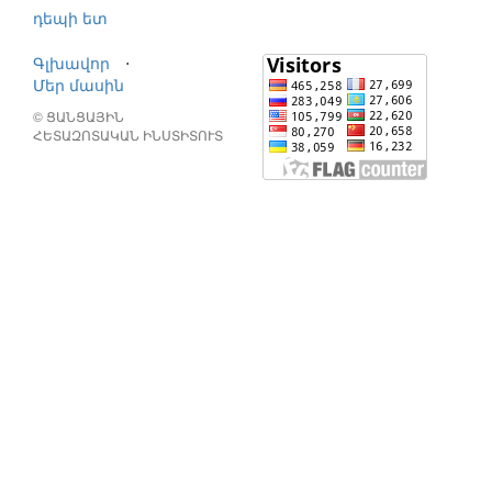
դեպի ետ
Գլխավոր
⋅
Մեր մասին
© ՑԱՆՑԱՅԻՆ
ՀԵՏԱԶՈՏԱԿԱՆ ԻՆՍՏԻՏՈՒՏ