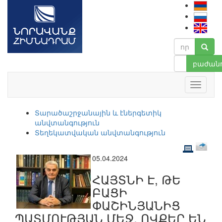
բաժանո
Տարածաշրջանային և էներգետիկ
անվտանգություն
Տեղեկատվական անվտանգություն
05.04.2024
ՀԱՅՏՆԻ Է, ԹԵ
ԲԱՑԻ
ՓԱՇԻՆՅԱՆԻՑ
ՊԱՏՄՈՒԹՅԱՆ ՄԵՋ, ՈՎՔԵՐ ԵՆ