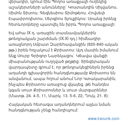
վերադիր, կրում էին Պողոս առաքյալի ուղեկից
աշակերտների անունները` Կոստանդին Սիլվանոս,
Սիմոն Տիտոս, Գեգնեսիոս Տիմոթեոս, Հովսեփ
Էպափրոդիտոս, Սերգիոս Տյուքիկոս: Սրանց իրենց
հետևորդները պատվել են իբրև Պողոս առաքյալի:
Եվ ահա IX դ. առաջին տասնամյակներին
թոնդրակյան շարժման (IX-XI դդ.) հիմնադիր
առաջնորդ Սմբատ Զարեհավանցին (820-840-ական
թթ.) իրեն հռչակում է Քրիստոս: Այդ մասին իմանում
ենք Սուրբ Գրիգոր Նարեկացու` Կճավա վանքի
միաբանությանն ուղղված թղթից: Տիեզերական
վարդապետը գրում է, որ թոնդրակեցիներն իրենց
աղանդի գլխավորին հանդգնությամբ Քրիստոս են
անվանում, ապա հղում անում Նոր Կտակարանին,
ինչպես Քրիստոս առաջուց վկայեց, թե հանդես
կգան սուտ Քրիստոսներ և սուտ մարգարեներ
(Մատթ. 24. 4-5, 11, Մարկ. 13. 5-6, 22, Ղուկ. 21. 8):
Հայկական հետագա աղանդներում այլևս նման
հանդգնության չենք հանդիպում:
www.iravunk.com