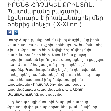
ԻՐԵՆՑ ՀՌՉԱԿԵԼ ՔՐԻՍՏՈՍ.
Պատմաբանը բացառիկ
էքսկուսրս է իրականացրել մեր
օրերից մինչեւ (IX-XI դդ.)
Սուրբ Հարությանը տոնին Նիկոլ Փաշինյանը իրեն
«համեստաբար» և «քրիստոնեաբար» համեմատեց
Հիսուս Քրիստոսի հետ։ Ավելի ճիշտ՝ վերջինիս
համեմատում է իր հետ։ Ասում է՝ նա քայլող
հեղափոխական էր։ Ուզում է ասոցացնել իր քայլելու
հետ։ Ասում է՝ հալածվում էր։ Իբր իրեն էլ են
հալածել: Պատմության մեջ եղե՞լ են ղեկավարներ,
որոնք իրենց համեմատել են Հիսուսի հետ, եթե այո,
ապա հետագայում ի՞նչ ճակատագրի են
արժանացել
«Իրավունքը»
հետաքրքրվել է
աստվածաբան-պատմաբան բ.գ.թ.
Աշոտ
Մանուչարյանից
, ով փաստեց.
-II դ. եգիպտացի գնոստիկ Կարպոկրատեսը
Քրիստոսի փրկարար գործունեության մասին իր