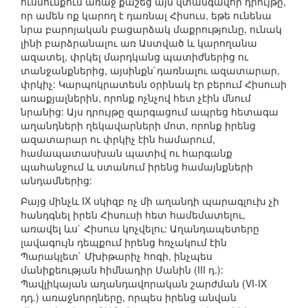
ուսմունքում առաջ քաշեց այն վտանգավոր դրույթը,
որ ամեն ոք կարող է դառնալ Հիսուս, եթե ունենա
նրա բարոյական բացարձակ մաքրությունը, ունակ
լինի բարձրանալու առ Աստված և կարողանա
ազատել, փրկել մարդկանց պատիժներից ու
տանջանքներից, այսինքն`դառնալու ազատարար,
փրկիչ: Կարպոկրատեսն օրինակ էր բերում Հիսուսի
առաքյալներին, որոնք ոչնչով հետ չէին մնում
նրանից: Այս դրույթը զարգացում ապրեց հետագա
աղանդների ղեկավարների մոտ, որոնք իրենց
ազատարար ու փրկիչ էին համարում,
համապատասխան պատիվ ու հարգանք
պահանջում և ստանում իրենց համայնքների
անդամներից:
Բայց մինչև IX սկիզբ ոչ մի աղանդի պարագլուխ չի
հանդգնել իրեն Հիսուսի հետ համեմատելու,
առավել ևս` Հիսուս կոչվելու: Աղանդապետերը
լավագույն դեպքում իրենց հռչակում էին
Պարակլետ` Մխիթարիչ հոգի, ինչպես
մանիքեության հիմնադիր Մանին (III դ.):
Պավլիկայան աղանդավորական շարժման (VI-IX
դդ.) առաջնորդները, որպես իրենց անվան