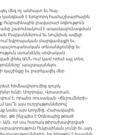
լ մեզ ոչ անհայտ եւ հայ-
նը կանգնած է Երկրորդ համաշխարհային
 Ուկրաինային բավարար օգնություն
ստանը շարունակում է ապակայունացման
ն Բալկաններում եւ նույնիսկ ավելի
նում եվրոպական մայրցամաքի եւ
 պաշտպանական տեսանկյունից եւ
ւթյուն ստանձնել սեփական
ած լինել ԱՄՆ-ում կամ որեւէ այլ տեղ
թյունները՝ պաշտպանելու
 դաշինքը եւ բարելավել մեր
որեւէ հիմնավորումից զուրկ
ջներ ունի: Մոլդովա, Վրաստան,
վում է, որպես ռուսական «ճնշումների»
կա՞ն այս ուղղություններով
նք նաեւ այս կողմից. Հարավային
եր, թե ինչպես է Օդեսայից թռած
: Այն, որ սա հստակ թիրախավորված
նարավորություն Ուկրաինան չունի եւ այդ
առայություններից, իր հերթին է հայտնի