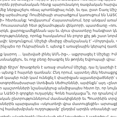
տորեն բրիտանական հետք պարունակող ռազմական հարված 
ջ ներքաշելու ռեալ պոտենցիալ ունի, եւ դա, ըստ Շառլ Միշե
վայից արեւմուտք՝ Ռումինիայի տարածքում կառուցում են Ն
երի» հետեւանք: Կովկասում՝ Հայաստանում, երբ անգամ առա
Ռուսաստանի հետ թշնամության վեկտորի, պատճառը «ռուսա
րկե, քարոզչամեքենան այս եւ մյուս փաստերը հանգիստ կն
րողությունները, որոնք հասկանում են բոլոր քիչ թե շատ 
վի: Արդյունքում, Միշելի մեսիջը միանշանակ է՝ «Մոլդովա
 ինչպես որ Ուկրաինան է, պետք է առաջնային կերպով դա
ենք կարող … կախված լինել ԱՄՆ-ից»,- աքլորացել է Միշելը:
նակցելու, եւ ողջ բեռը ծրագրել են թողնել Եվրոպայի վրա:
լի ճիշտ՝ ծրագրերն է առաջ տանում Միշելը, դա էլ կարելի է
ր պետք է հայտնի դառնան: Ընդ որում, այստեղ մեկ հետաքրք
ած կապեր ունի կամ ունեցել է փարիզյան այլասերվածների
 արտգործնախարար Ստեֆան Սեժուրնենի, այսինքն՝ այդ «ընտ
 պաշտոնների նշանակելուց անմիջապես հետո էր, որ նույն
 ՆԱՏՕ-ի զորքեր ուղարկել: Գոնե հասկացա՞ն, որ դրանով 
կան ընտրություններում մասնակիցների եւ Պուտինին տր
 ռուսներին պարզապես «սկուտեղի վրա մատուցեցին» արտաք
իվ համախմբման ուղղությամբ՝ ընդդեմ արդեն տեսանելի արտ
 Փարիզն ակտիվորեն Մոսկվայի դեմ կոալիցիա է ստեղծում, դ