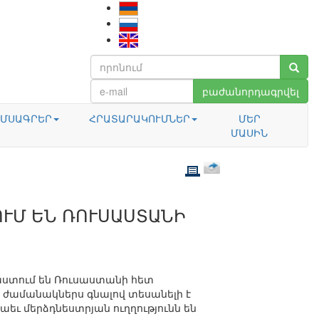
բաժանորդագրվել
ՄՍԱԳՐԵՐ
ՀՐԱՏԱՐԱԿՈՒՄՆԵՐ
ՄԵՐ
ՄԱՍԻՆ
ՒՄ ԵՆ ՌՈՒՍԱՍՏԱՆԻ
աստում են Ռուսաստանի հետ
 ժամանակներս գնալով տեսանելի է
եւ մերձդնեստրյան ուղղությունն են