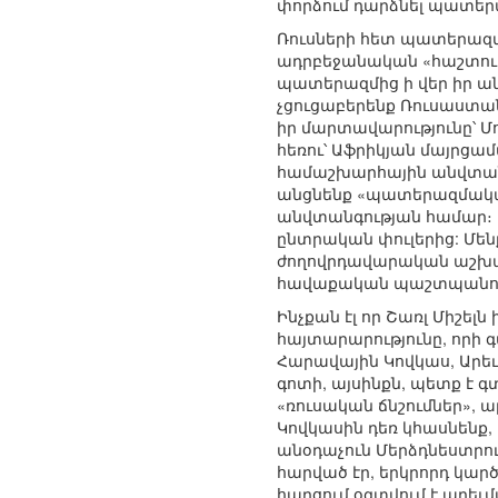
փորձում դարձնել պատե
Ռուսների հետ պատերազմի
ադրբեջանական «հաշտությ
պատերազմից ի վեր իր ա
չցուցաբերենք Ռուսաստան
իր մարտավարությունը՝ Մո
հեռու՝ Աֆրիկյան մայրցա
համաշխարհային անվտան
անցնենք «պատերազմակա
անվտանգության համար։ Մե
ընտրական փուլերից: Մեն
ժողովրդավարական աշխարհ
հավաքական պաշտպանութ
Ինչքան էլ որ Շառլ Միշելն
հայտարարությունը, որի գ
Հարավային Կովկաս, Արեւմ
գոտի, այսինքն, պետք է 
«ռուսական ճնշումներ», 
Կովկասին դեռ կհասնենք, 
անօդաչուն Մերձդնեստրո
հարված էր, երկրորդ կարծ
հարցում օգտվում է արեւ