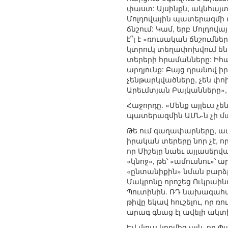
փաստ: Այսինքն, ակնհայ
Մոլդովային պատերազմի մե
ճնշում: Կամ, երբ Մոլդո
է՞լ է «ռուսական ճնշումն
կտրուկ տեղափոխվում են 
տերերի հրամանները: Իհա
արդյունք: Բայց դրանով ի
չենթարկվածները, չեն փոխ
Արեւմտյան Բալկանները»,
Հաջորդը. «Մենք այլեւս չ
պատերազմին ԱՄՆ-ն չի մաս
Թե ում գաղափարները, ավե
իրական տերերը նոր չէ, ո
որ Միշելը նաեւ այլասերվ
«կնոջ», թե՝ «ամուսնու»՝
«ընտանիքին» նման բարձր
Մակրոնը որոշեց Ուկրաինա
Պուտինին. ՌԴ նախագահա
թիվը եկավ հուշելու, որ
արագ գնաց էլ ավելի ակտ
Եվ մյուս կողմից այն, որ