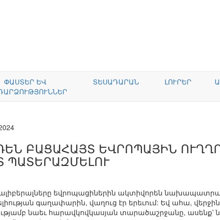
ՓԱՍՏԵՐ ԵՎ
ՏԵՍԱԴԱՐԱՆ
ԼՈՒՐԵՐ
Ա
ԴԱՐՁՈՒԹՅՈՒՆՆԵՐ
.2024
ԴԵՆ ԲԱՑԱՀԱՅՏ ԵՎՐՈՊԱՅԻՆ ՈՒՂՂՈ
Տ ՊԱՏԵՐԱԶՄԵԼՈՒ
տրալիբերալները եվրոպացիներին ակտիվորեն նախապատր
ւթյան գաղափարին, վաղուց էր երեւում: Եվ ահա, վերջին
վությամբ նաեւ հարավկովկասյան տարածաշրջանը, ասենք՝ նա