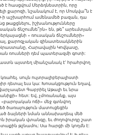
է հասցվում Մերձդնեստրին, որը
լի քարոզի, նշանակում է, որ Մոսկվա՞ն է
ԱՏՕ-ի աշխարհում ամենամեծ բազան, դա
նց թաքցնելու, իշխանությունները
կան ճնշումնե՞րն» են, թե՞ արեւմտյան
երկայացնի « ռուսական ճնշումների»
նորմալ, քարոզչական զինատեսակներին
ն, Վրաստանը, Հարավային Կովկասը,
ռնան ռուսների դեմ պատերազմի գոտի:
 Իմաստն այստեղ միանշանակ է՝ հրահրվող
 կռահել. սույն ուլտրալիբերալիստի
իր դետալ եւս կա: Խոսակցություն եղավ,
՝ վարչապետ Գաբրիել Աթալի եւ նրա
անիքի» հետ: Եվ, չմոռանանք, այս
 «բարոյական ոճի» մեջ գտնվող
մեծ ծառայություն մատուցեցին
ված ձայների նման աննախադեպ մեծ
ին իրական վտանգը, եւ ժողովուրդը շատ
աքին թշնամու: Սա հարցի մի կողմն է:
ա եւս աչքի առաջ հաստատվում է: Ի դեպ,