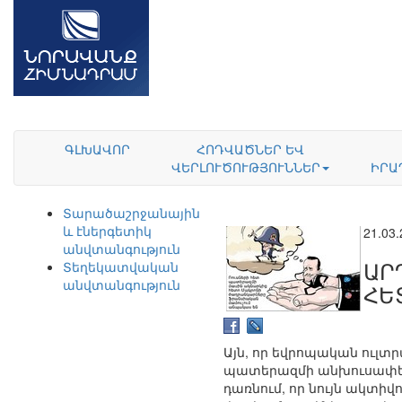
ԳԼԽԱՎՈՐ
ՀՈԴՎԱԾՆԵՐ ԵՎ
ՎԵՐԼՈՒԾՈՒԹՅՈՒՆՆԵՐ
ԻՐԱ
Տարածաշրջանային
և էներգետիկ
21.03
անվտանգություն
ԱՐ
Տեղեկատվական
անվտանգություն
ՀԵ
Այն, որ եվրոպական ուլ
պատերազմի անխուսափելիո
դառնում, որ նույն ակտի