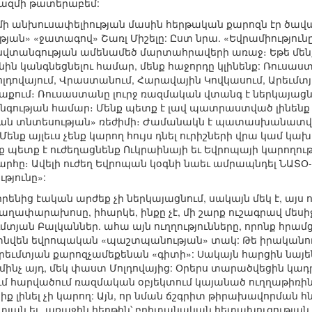
րազմի թատերաբեմ:
 անխուսափելիության մասին հերթական քարոզն էր ծավալե
ան» «ջատագով» Շառլ Միշելը: Ըստ նրա. «Եվրամիությու
նվտանգության ամենամեծ մարտահրավերի առաջ։ Եթե մենք
ին կանգնեցնելու համար, մենք հաջորդը կլինենք: Ռուսա
լդովայում, Վրաստանում, Հարավային Կովկասում, Արեւմտյա
մաքում։ Ռուսաստանը լուրջ ռազմական վտանգ է ներկայաց
գության համար։ Մենք պետք է լավ պատրաստված լինենք
ն տնտեսության» ռեժիմի։ Ժամանակն է պատասխանատվո
նք այլեւս չենք կարող հույս դնել ուրիշների վրա կամ կախվ
ք պետք է ուժեղացնենք Ուկրաինայի եւ Եվրոպայի կարողու
ը։ Ավելի ուժեղ Եվրոպան կօգնի նաեւ ամրապնդել ՆԱՏՕ-ի
յունը»:
 իրենից էական արժեք չի ներկայացնում, սակայն մեկ է, այս 
աղափարախոսը, իհարկե, ինքը չէ, մի շարք ուշագրավ մեսի
տյան Բալկաններ. ահա այն ուղղությունները, որոնք հրամց
գտնվեն եվրոպական «պաշտպանության» տակ: Թե իրականում 
արեւմտյան քարոզչամեքենան «գիտի»: Սակայն հարցին նայե
մինչ այդ, մեկ փաստ Մոլդովայից: Օրերս տարածվեցին կադր
ւմ հարվածում ռազմական օբյեկտում կայանած ուղղաթիռին
իք լինել չի կարող: Այն, որ նման ճշգրիտ թիրախավորման հ
մտյան եւ, առաջին հերթին՝ բրիտանական հետախուզության ծ