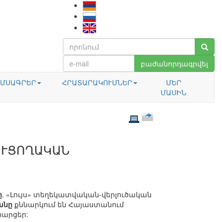
բաժանորդագրվել
ՄՍԱԳՐԵՐ
ՀՐԱՏԱՐԱԿՈՒՄՆԵՐ
ՄԵՐ
ՄԱՍԻՆ
ՈՒՑՈՂԱԿԱՆ
ը
, «Լույս» տեղեկատվական-վերլուծական
անը
քննարկում են Հայաստանում
հարցեր: