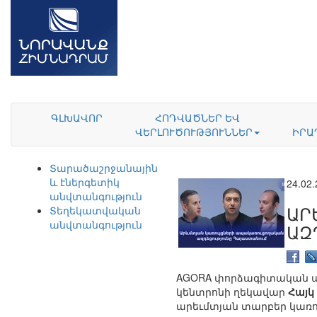
ԳԼԽԱՎՈՐ
ՀՈԴՎԱԾՆԵՐ ԵՎ
ՎԵՐԼՈՒԾՈՒԹՅՈՒՆՆԵՐ
ԻՐԱ
Տարածաշրջանային
և էներգետիկ
24.02
անվտանգություն
ԱՐ
Տեղեկատվական
անվտանգություն
ԱԶ
AGORA փորձագիտական ա
կենտրոնի ղեկավար
Հայկ
արեւմտյան տարբեր կառո