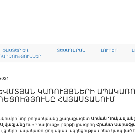
ՓԱՍՏԵՐ ԵՎ
ՏԵՍԱԴԱՐԱՆ
ԼՈՒՐԵՐ
Ա
ԴԱՐՁՈՒԹՅՈՒՆՆԵՐ
.2024
ԵՎՄՏՅԱՆ ԿԱՌՈՒՅՑՆԵՐԻ ԱՊԱԿԱՌ
ԴԵՑՈՒԹՅՈՒՆԸ ՀԱՅԱՍՏԱՆՈՒՄ
կումբի նոր թողարկմանը քաղաքագետ
Արման Ղուկասյան
 Այվազյանը
եւ «Իրավունք» թերթի լրագրող
Հրանտ Սարաֆյ
ւյցների ապակառուցողական ազդեցության հետ կապված 