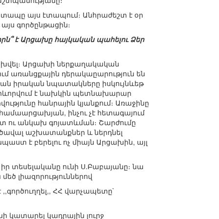
պաշտպանությանը։
րատապը այս էտապում։ Անհրաժեշտ է օր
այս գործընթացին։
որն՞ է Արցախը հայկական պահելու Ձեր
ափոխվել։ Արցախի ներքաղակական
ւմ առանցքային դերակաըարություն են
ւթյան իրական նպատակները իսկույնևեթ
կարևորվում է նախկին պետնախարար
ւթյունը հանրային կյանքում։ Առաջինը
 համաարցախյան, ինչու չէ հետագայում
տ ու անկախ գոյատևման։ Շարժումը
ծավալ աշխատանքներ և ներդնել
նպաստ է բերելու ոչ միայն Արցախին, այլ
ր տեսելականը ունի Ս.Բաբայանը։ նա
եծ լիազորություններով
,,գործուղղել,, ՀՀ վարչապետը`
ւնի կատարել կադրային լուրջ