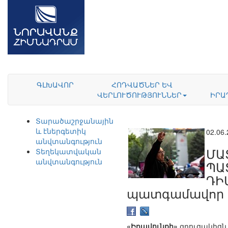
ԳԼԽԱՎՈՐ
ՀՈԴՎԱԾՆԵՐ ԵՎ
ՎԵՐԼՈՒԾՈՒԹՅՈՒՆՆԵՐ
ԻՐԱ
Տարածաշրջանային
և էներգետիկ
02.06
անվտանգություն
ՄԱ
Տեղեկատվական
անվտանգություն
ՊԱ
ԴԻ
պատգամավոր
«Իրավունքի»
զրուցակիցն