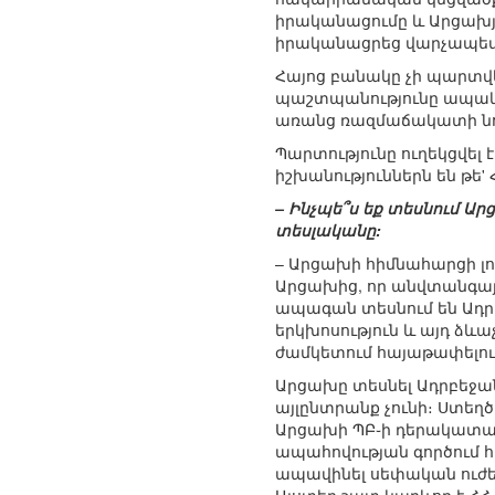
իրականացումը և Արցախյ
իրականացրեց վարչապետ
Հայոց բանակը չի պարտվ
պաշտպանությունը ապակ
առանց ռազմաճակատի նոր 
Պարտությունը ուղեկցվել
իշխանություններն են թե' 
– Ինչպե՞ս եք տեսնում Ա
տեսլականը:
– Արցախի հիմնահարցի լու
Արցախից, որ անվտանգայ
ապագան տեսնում են Ադրբ
երկխոսություն և այդ ձև
ժամկետում հայաթափելու։
Արցախը տեսնել Ադրբեջան
այլընտրանք չունի։ Ստե
Արցախի ՊԲ֊ի դերակատար
ապահովության գործում հ
ապավինել սեփական ուժ