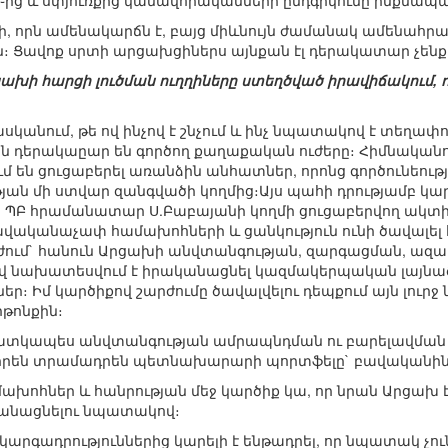
 ֊ից և սփյուռքից կամավորականների ընդգրկումը ինքնա
ուղի, որն ամենակարճն է, բայց միևնույն ժամանակ ամենահ
։ Ցավոք սրտի արցախցիներս այնքան էլ դերակատար չենք 
րցախի հարցի լուծման ուղղիները ստեղծված իրավիճակում, 
ասկանում, թե ով ինչով է շնչում և ինչ նպատակով է տեղ
ան դերակաըար են գործող քաղաքական ուժերը։ Հիմնականո
ում են ցուցաբերել առանձին անհատներ, որոնց գործունեո
թյան մի ստվար զանգվածի կողմից։Այս պահի դրությամբ 
 ՊԲ հրամանատար Ս.Բաբայանի կողմի ցուցաբերվող ակտիվո
բավականաչափ համախոհների և ցանկություն ունի ծավալել
ում` հանուն Արցախի անվտանգության, զարգացման, ազա
ով նախատեսվում է իրականացնել կազմակերպական լայնա
եր։ Իմ կարծիքով շարժումը ծավալվելու դեպքում այն լուրջ 
թոնքին։
տկապես անվտանգության ամրապնդման ու բարելավման ի
ր իրեն տրամադրեն պետնախարարի պորտֆելը` բավականին մ
մախոհներ և հանրության մեջ կարծիք կա, որ նրան Արցախ է 
անացնելու նպատակով։
 կարգադրություններից կարելի է ենթադրել, որ նպատակ չո