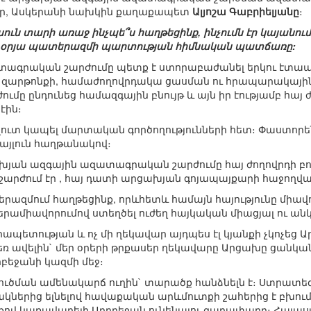
ր, Ասկերանի նախկին քաղաքապետ
Ալյոշա Գաբրիելյանը
։
սուն տարի առաջ ինչպե՞ս հաղթեցինք, ինչումն էր կայանում
 44-օրյա պատերազմի պարտության հիմնական պատճառը:
տագրական շարժումը պետք է ստորաբաժանել երկու էտապ
ն զարթոնքի, համաժողովրդակա ցասման ու հրապարակայի
ժումը ընդունեց համազգային բնույթ և այն իր էությամբ հայ
էին։
զուտ կապել մարտական գործողությունների հետ։ Փաստո
այլուն հաղթանակով։
ախյան ազգային ազատագրական շարժումը հայ ժողովրդի 
արժում էր , հայ դատի արցախյան գոյապայքարի հաջողվա
զմում հաղթեցինք, որևհետև համայն հայությունը միավո
րամիավորումով ստեղծել ուժեղ հայկական միացյալ ու ա
րապետության և ոչ մի ղեկավար այդպես էլ կյանքի չկոչեց
ռ ավելին` մեր օրերի թրքասեր ղեկավարը Արցախը ցանկա
բեջանի կազմի մեջ։
ուծման ամենակարճ ուղին` տարածք հանձնելն է։ Ստրատ
ակներից ելնելով հավաքական արևմուտքի շահերից է բխո
ով կառավարելի Ադրբեջան ունենալու գաղափարը։ Հայա