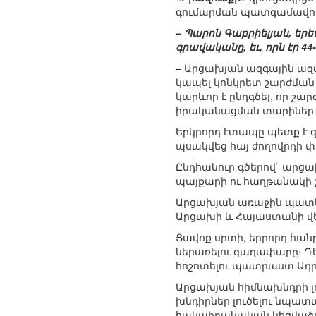
գումարման պատգամավո
– Պարոն Գաբրիելյան, երե
գրավականը, եւ, որն էր
– Արցախյան ազգային ազ
կապել կոնկրետ շարժմա
կարևոր է ընդգծել, որ շար
իրականացման տարիներ 
Երկրորդ էտապը պետք է 
պսակվեց հայ ժողովրդի փ
Ընդհանուր գծերով` արց
պայքարի ու հաղթանակի շ
Արցախյան առաջին պատերա
Արցախի և Հայաստանի վե
Ցավոք սրտի, երրորդ հան
ներառելու գաղափարը։ Դե
հոշոտելու պատրաստ Ադր
Արցախյան հիմնախնդրի լ
խնդիրներ լուծելու նպատ
հակաիրանական կեցվածք