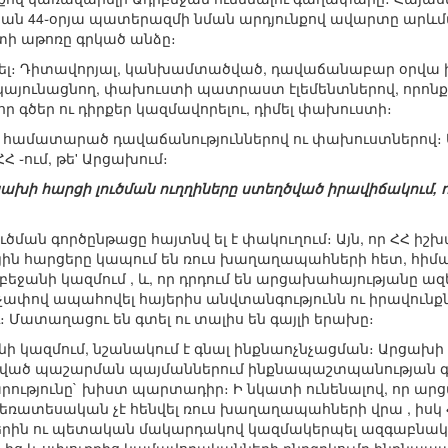
ան 44֊օրյա պատերազմի նման արդյունքով ավարտը արևմ
ի աթոռը գրկած անձը։
ել։ Դիտավորյալ, կանխամտածված, դավաճանաբար օրվա իշ
այունացնող, փախուստի պատրաստ էլեմենտներով, որո
գծեր ու դիրքեր կազմավորելու, դիմել փախուստի։
 է համատարած դավաճանություններով ու փախուստներով։
ՀՀ ֊ում, թե' Արցախում։
րցախի հարցի լուծման ուղղիները ստեղծված իրավիճակում, 
ծման գործընթացը հայտնվ ել է փակուղում։ Այն, որ ՀՀ իշխա
ին հարցերը կապում են ռուս խաղաղապահների հետ, հիմա 
եջանի կազմում , և, որ դրդում են արցախահայությանը ա
աչափով ապահովել հայերիս անվտանգությունն ու իրավունքն
 Մատաղացու են գտել ու տալիս են գայլի երախը։
ի կազմում, նշանակում է գնալ ինքնաոչնչացման։ Արցախի
ղծված պաշարման պայմաններում ինքնապաշտպանության գոր
ությունը` խիստ պարտադիր։ Ի նկատի ունենալով, որ ա
եռատեսական չէ հենվել ռուս խաղաղապահների վրա , իսկ ՀՀ
երին ու պետական մակարդակով կազմակերպել ազգաբնակչ