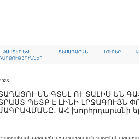
ՓԱՍՏԵՐ ԵՎ
ՏԵՍԱԴԱՐԱՆ
ԼՈՒՐԵՐ
Ա
ԴԱՐՁՈՒԹՅՈՒՆՆԵՐ
.2023
ՏԱՂԱՑՈՒ ԵՆ ԳՏԵԼ ՈՒ ՏԱԼԻՍ ԵՆ Գ
ՏՐԱՍՏ ՊԵՏՔ Է ԼԻՆԻ ԼՐՋԱԳՈՒՅՆ 
ՄԱԳՐԱՎՄԱՆԸ․ ԱՀ խորհրդարանի ե
 է արցախյան ազգային ազատագրական շարժման ազատամ