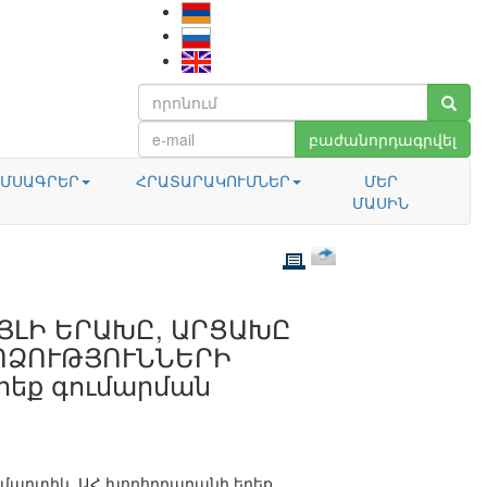
բաժանորդագրվել
ՄՍԱԳՐԵՐ
ՀՐԱՏԱՐԱԿՈՒՄՆԵՐ
ՄԵՐ
ՄԱՍԻՆ
ԱՅԼԻ ԵՐԱԽԸ, ԱՐՑԱԽԸ
ՓՈՁՈՒԹՅՈՒՆՆԵՐԻ
րեք գումարման
արտիկ, ԱՀ խորհրդարանի երեք