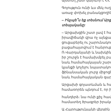
Այստեղ շատ կարևոր է ՀՀ
Գոյություն ունի ևս մեկ 
առաջ փոխել բանակցողին
– Ինչպե՞ս եք տեսնում Ա
տեսլականը:
– Արցախցին շատ լավ է հ
իրավիճակի վրա ոչ այնք
ցուցաբերել ու շարունակ
բացահայտվում է հանրու
Ռ.Վարդանյանի և նախկին
իր շուրջն է համախմբել 
նաև համահայկայան շարժ
կյանքի կոչելու նպատակ
ֆինանսական լուրջ միջոցն
նաև համահայկական զար
Արցախի գոյատևման և հա
համառորեն պնդում է, ո
հանդերձ։ նա ունի քիչ հա
համատեղ ծրագրեր իրակ
Ա.Հարությունյանի վերջին