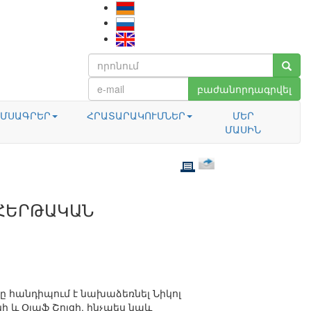
բաժանորդագրվել
ՄՍԱԳՐԵՐ
ՀՐԱՏԱՐԱԿՈՒՄՆԵՐ
ՄԵՐ
ՄԱՍԻՆ
 ՀԵՐԹԱԿԱՆ
 հանդիպում է նախաձեռնել Նիկոլ
ի և Օլաֆ Շոլցի, ինչպես նաև