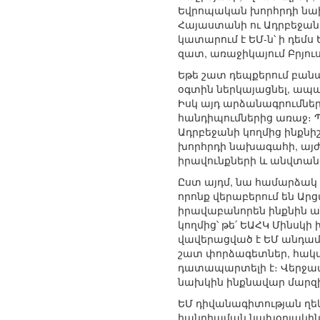
Եվրոպական խորհրդի նախագ
Հայաստանի ու Ադրբեջան
կատարում է ԵՄ-ն՝ ի դեմ
զատ, առաջիկայում Բրյուս
Եթե շատ դեպքերում բանակ
օգտին ներկայացնել, ապա
Իսկ այդ արձանագրումներ
հանդիպումներից առաջ։ Պ
Ադրբեջանի կողմից ինքն
խորհրդի նախագահի, այժմ
իրավունքների և անվտանգ
Ըստ այդմ, նա համարձակ ո
որոնք վերաբերում են Ար
իրավաբանորեն ինքնին ան
կողմից՝ թե՛ ԵԱՀԿ Մինս
վավերացված է ԵՄ անդամ բ
շատ փորձագետներ, հակաս
դատապարտելի է։ Վերջապես
նախկին ինքնավար մարզի 
ԵՄ դիվանագիտության ղե
հանդիպման նախօրյակին հ