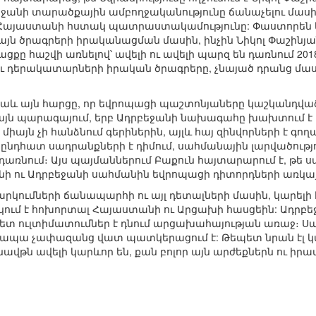
եջանի տարածքային ամբողջականությունը ճանաչելու մա
ւ Հայաստանի հստակ պատրաստակամությունը: Փաստորեն 
այն ծրագրերի իրականացման մասին, ինչին Նիկոլ Փաշինյա
ացքը հաշվի առնելով՝ ավելի ու ավելի պարզ են դառնում 
ւ դերակատարների իրական ծրագրերը, չնայած դրանց մաս
նաև այն հարցը, որ եվրոպացի պաշտոնյաները կաշկանդված 
կ այն պարագայում, երբ Ադրբեջանի նախագահը խախտում է 
միայն չի հանձնում գերիներին, այլև հայ զինվորների է գողան
նդհատ սադրանքների է դիմում, սահմանային լարվածություն
առնում։ Այս պայմաններում Բաքուն հայտարարում է, թե ս
 ու Ադրբեջանի սահմանին եվրոպացի դիտորդների առկայությ
արկումների ճանապարհի ու այլ դետալների մասին, կարելի է
կում է հոխորտալ Հայաստանի ու Արցախի հասցեին: Ադրբեջ
րետ ուլտիմատումներ է դնում արցախահայության առաջ։ Ս
ո, ապա չափազանց վատ պատկերացում է: Թեպետ նրան էլ կար
ավթն ավելի կարևոր են, քան բոլոր այն արժեքներն ու իրա