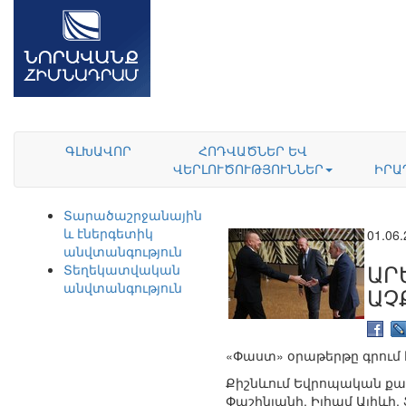
ԳԼԽԱՎՈՐ
ՀՈԴՎԱԾՆԵՐ ԵՎ
ՎԵՐԼՈՒԾՈՒԹՅՈՒՆՆԵՐ
ԻՐԱ
Տարածաշրջանային
և էներգետիկ
01.06
անվտանգություն
ԱՐ
Տեղեկատվական
անվտանգություն
ԱՉ
«Փաստ» օրաթերթը գրում 
Քիշնևում Եվրոպական քա
Փաշինյանի, Իլհամ Ալիևի