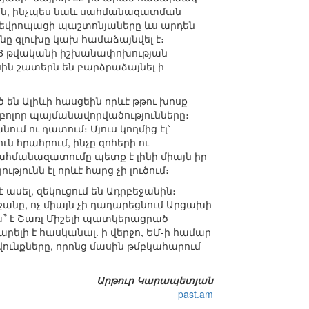
սին, ինչպես նաև սահմանազատման
եվրոպացի պաշտոնյաները ևս արդեն
նը գլուխը կախ համաձայնվել է։
2018 թվականի իշխանափոխության
ին շատերն են բարձրաձայնել ի
են Ալիևի հասցեին որևէ թթու խոսք
բոլոր պայմանավորվածությունները։
ում ու դատում։ Մյուս կողմից էլ՝
 հրահրում, ինչը զոհերի ու
ահմանազատումը պետք է լինի միայն իր
ունն էլ որևէ հարց չի լուծում։
 ասել, զեկուցում են Ադրբեջանին։
անը, ոչ միայն չի դադարեցնում Արցախի
ա՞ է Շառլ Միշելի պատկերացրած
ելի է հասկանալ. ի վերջո, ԵՄ-ի համար
վունքները, որոնց մասին թմբկահարում
Արթուր Կարապետյան
past.am