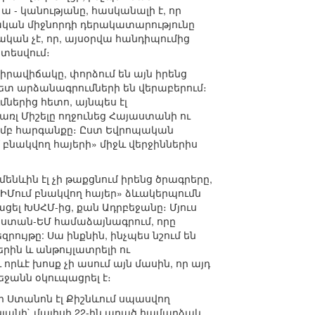
ա - կանությանը, հասկանալի է, որ
ական միջնորդի դերակատարությունը
կան չէ, որ, այսօրվա հանդիպումից
ատեսվում։
իրավիճակը, փորձում են այն իրենց
ետ արձանագրումների են վերաբերում։
ներից հետո, այնպես էլ
ռլ Միշելը ողջունեց Հայաստանի ու
ամբ հարգանքը։ Ըստ Եվրոպական
 բնակվող հայերի» միջև վերջիններիս
ենևին էլ չի թաքցնում իրենց ծրագրերը,
ՂԻՄում բնակվող հայեր» ձևակերպումն
ցել ԽՍՀՄ-ից, քան Ադրբեջանը։ Մյուս
աստան-ԵՄ համաձայնագրում, որը
ույթը: Սա ինքնին, ինչպես նշում են
ին և անթույլատրելի ու
 որևէ խոսք չի ասում այն մասին, որ այդ
ջանն օկուպացրել է։
 Ստանոն էլ Քիշնևում սպասվող
նյանի` մայիսի 22-ին արած համարձակ