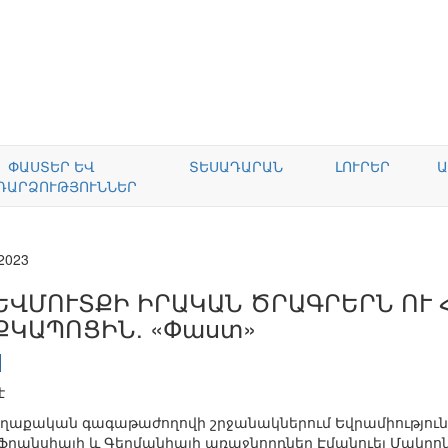
ՓԱՍՏԵՐ ԵՎ
ՏԵՍԱԴԱՐԱՆ
ԼՈՒՐԵՐ
Ա
ԴԱՐՁՈՒԹՅՈՒՆՆԵՐ
.2023
ԵՎՄՈՒՏՔԻ ԻՐԱԿԱՆ ԾՐԱԳՐԵՐՆ ՈՒ
ՔԿԱՊՈՑԻՆ. «Փաստ»
է
ղաքական գագաթաժողովի շրջանակներում Եվրամիությունը
, Ֆրանսիայի և Գերմանիայի առաջնորդներ Էմանուել Մակրոն