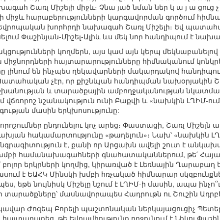
ահ Շառլ Միշելի միջև։ Չնա յած նման ներ կ ա յ ա ցուց չ 
ի միջև հարաբերությունների կարգավորման գործում հիմն
ս Եվրոպական խորհրդի նախագահ Շառլ Միշելի։ Եվ պատահա
ելում Փաշինյան-Միշել-Ալիև ևս մեկ նոր հանդիպում է նախ
ցությունների կողմերն, այս կամ այն կերպ մեկնաբանելով 
 միջնորդների հայտարարությունները հիմնականում կոնկր
ը լինում են ինչպես ղեկավարների մակարդակով հանդիպում
ատահական չէր, որ քիշնևյան հանդիպման նախօրյակին Շա
իշխանության և տարածքային ամբողջականության նկատմ
 վճռորոշ նշանակություն ունի Բաքվի և «նախկին ԼՂԻՄ-ում
ության մասին երկխոսությունը:
րոշումներ ընդունելու կոչ արեց։ Փաստացի, Շառլ Միշելն ամ
ցախյան հակամարտությունը «թաղելուն»։ Նախ՝ «նախկին Լ
գրագիտություն է, քանի որ Արցախն ավելի շուտ է անկախա
կի խմբի համանախագահների գնահատականներում, թե՛ Հայ
ոլոր երկրների կողմից, կիրառված է Լեռնային Ղարաբաղ եզր
ում է ԵԱՀԿ Մինսկի խմբի հռչակած հիմնարար սկզբունքներ
, եթե նույնիսկ Միշելը նշում է ԼՂԻՄ-ի մասին, ապա ինչո՞ւ
տարածքները՝ մասնավորապես Հադրութն ու Շուշին Ադրբե
կավար Ժոզեպ Բորելի պաշտոնական ներկայացուցիչ Պետեր
այտարարեց, թե Եվրամիությունը ողջունում է Նիկոլ Փաշի