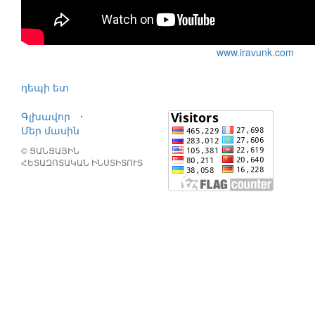
www.iravunk.com
դեպի ետ
Գլխավոր
⋅
Մեր մասին
© ՑԱՆՑԱՅԻՆ
ՀԵՏԱԶՈՏԱԿԱՆ ԻՆՍՏԻՏՈՒՏ