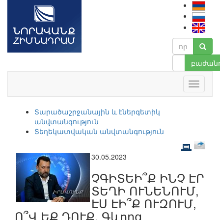
բաժանո
Տարածաշրջանային և էներգետիկ
անվտանգություն
Տեղեկատվական անվտանգություն
30.05.2023
ՉԳԻՏԵԻ՞Ք ԻՆՉ ԷՐ
ՏԵՂԻ ՈՒՆԵՆՈՒՄ,
ԷՍ ԷԻ՞Ք ՈՒԶՈՒՄ,
Ո՞Վ ԵՔ ԴՈՒՔ. Գևորգ