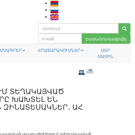
բաժանորդագրվել
ՄՍԱԳՐԵՐ
ՀՐԱՏԱՐԱԿՈՒՄՆԵՐ
ՄԵՐ
ՄԱՍԻՆ
ՒՄ ՏԵՂԱԿԱՅՎԱԾ
ՐԸ ԽԱԽՏԵԼ ԵՆ
 ԶԻՆԱՏԵՍԱԿՆԵՐ․ ԱՀ
ուպացված տարածքներում տեղակայված