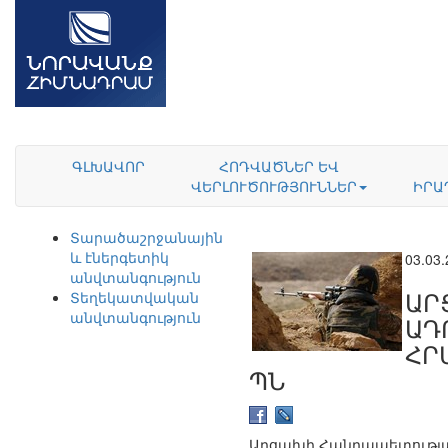
ԳԼԽԱՎՈՐ
ՀՈԴՎԱԾՆԵՐ ԵՎ
ՎԵՐԼՈՒԾՈՒԹՅՈՒՆՆԵՐ
ԻՐԱ
Տարածաշրջանային
և էներգետիկ
03.03
անվտանգություն
ԱՐ
Տեղեկատվական
անվտանգություն
ԱԴ
ՀՐ
ՊՆ
Արցախի Հանրապետությա