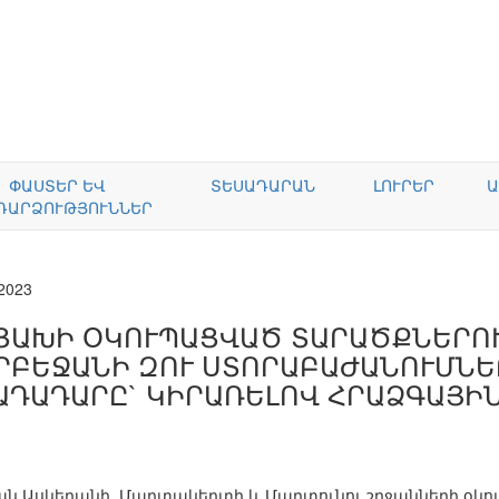
ՓԱՍՏԵՐ ԵՎ
ՏԵՍԱԴԱՐԱՆ
ԼՈՒՐԵՐ
Ա
ԴԱՐՁՈՒԹՅՈՒՆՆԵՐ
.2023
ՑԱԽԻ ՕԿՈՒՊԱՑՎԱԾ ՏԱՐԱԾՔՆԵՐՈ
ՐԲԵՋԱՆԻ ԶՈՒ ՍՏՈՐԱԲԱԺԱՆՈՒՄՆԵ
ԱԴԱԴԱՐԸ` ԿԻՐԱՌԵԼՈՎ ՀՐԱՁԳԱՅԻՆ
ն Ասկերանի, Մարտակերտի և Մարտունու շրջանների օկ