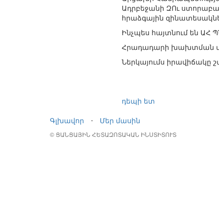
Ադրբեջանի ԶՈւ ստորաբաժ
հրաձգային զինատեսակն
Ինչպես հայտնում են ԱՀ Պ
Հրադադարի խախտման մա
Ներկայումս իրավիճակը շ
դեպի ետ
Գլխավոր
⋅
Մեր մասին
© ՑԱՆՑԱՅԻՆ ՀԵՏԱԶՈՏԱԿԱՆ ԻՆՍՏԻՏՈՒՏ