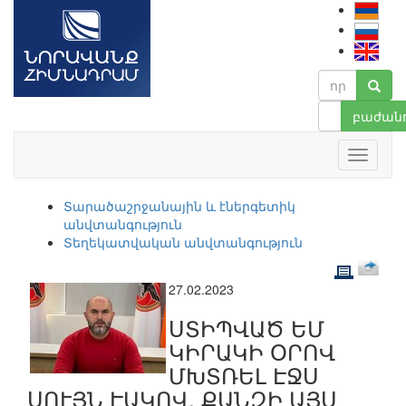
բաժանո
Տարածաշրջանային և էներգետիկ
անվտանգություն
Տեղեկատվական անվտանգություն
27.02.2023
ՍՏԻՊՎԱԾ ԵՄ
ԿԻՐԱԿԻ ՕՐՈՎ
ՄԽՏՌԵԼ ԷՋՍ
ՍՈՒՅՆ ԷԱԿՈՎ, ՔԱՆԶԻ ԱՅՍ