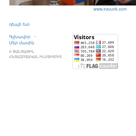
www.iravunk.com
դեպի ետ
Գլխավոր
⋅
Մեր մասին
© ՑԱՆՑԱՅԻՆ
ՀԵՏԱԶՈՏԱԿԱՆ ԻՆՍՏԻՏՈՒՏ