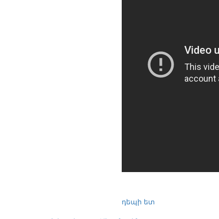
դեպի ետ