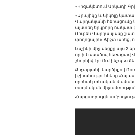
«Կիզակետում Արկադի Գր
«Արայիկը և Նիկոլը կատա
Վարդանյանի հեռացումը կ
այստեղ երկրորդ ճակատ բա
Ռուբեն Վարդանյանը շատ 
փողոցային։ Ճիշտ արեց, ո
Լաչինի միջանցքը այս 2 
որ իմ ասածով հեռացավ 
շնորհիվ էր։ Ում ինչպես ձ
Քոչարյանի կարծիքով Ռո
իշխանությունները Հայա
օրինակ տևական ժամանակ
ռազմական միջամտության
Հարցազրույցն ամբողջությ