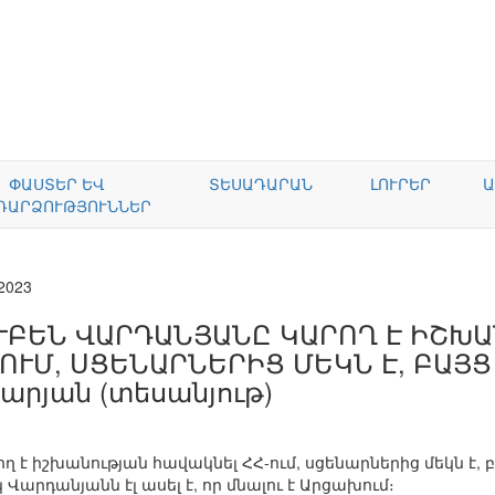
ՓԱՍՏԵՐ ԵՎ
ՏԵՍԱԴԱՐԱՆ
ԼՈՒՐԵՐ
Ա
ԴԱՐՁՈՒԹՅՈՒՆՆԵՐ
.2023
ՒԲԵՆ ՎԱՐԴԱՆՅԱՆԸ ԿԱՐՈՂ Է ԻՇԽ
-ՈՒՄ, ՍՑԵՆԱՐՆԵՐԻՑ ՄԵԿՆ Է, ԲԱՅՑ
չարյան (տեսանյութ)
 է իշխանության հավակնել ՀՀ-ում, սցենարներից մեկն է, 
 Վարդանյանն էլ ասել է, որ մնալու է Արցախում։