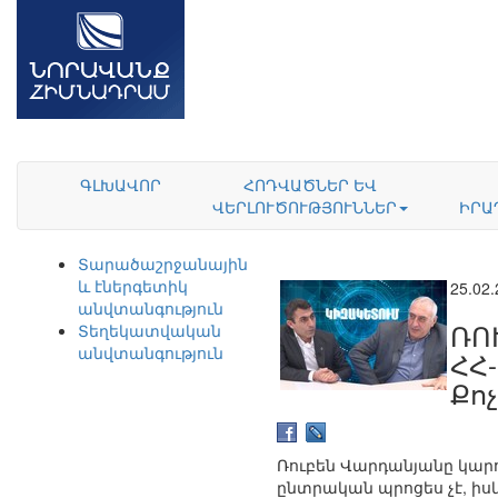
ԳԼԽԱՎՈՐ
ՀՈԴՎԱԾՆԵՐ ԵՎ
ՎԵՐԼՈՒԾՈՒԹՅՈՒՆՆԵՐ
ԻՐԱ
Տարածաշրջանային
և էներգետիկ
25.02
անվտանգություն
ՌՈ
Տեղեկատվական
անվտանգություն
ՀՀ
Քո
Ռուբեն Վարդանյանը կարող
ընտրական պրոցես չէ, իսկ