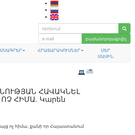
բաժանորդագրվել
ՄՍԱԳՐԵՐ
ՀՐԱՏԱՐԱԿՈՒՄՆԵՐ
ՄԵՐ
ՄԱՍԻՆ
ԱՆՈՒԹՅԱՆ ՀԱՎԱԿՆԵԼ
 ՈՉ ՀԻՄԱ. Կարեն
բայց ոչ հիմա, քանի որ Հայաստանում