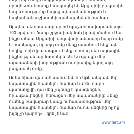
որովհետև նրանք հասկացել են Արցախի բացառիկ
կարևորությունը հայոց պետականության և
հայկական աշխարհի պահպանման համար:
Որպես պետնախարար իմ պաշտոնավարման այս
100 օրվա ու ծանր շրջափակման իրավիճակում ես
ինքս տեսա Արցախի ժողովրդի անսովոր հզոր ուժը
և հասկացա, որ այդ ուժը մենք ստանում ենք այն
հողից, որի վրա ապրում ենք, որտեղ մեր ազգային
ինքնության արմատներն են: Ես զգացի մեր
արմատների խորությունն ու դրանից եկող այդ
բացառիկ ուժը:
Ու ես հիմա վստահ ասում եմ, որ եթե անգամ մեր
նպատակին հասնելու համար ևս 35 տարի
պահանջվի, դա մեզ չպետք է կանգնեցնի,
հիասթափեցնի, հեռացնի մեր նպատակից: Մենք
ունենք բավարար կամք ու համառություն՝ մեր
նպատակին հասնելու համար ու դա մեզնից ոչ ոք
խլել չի կարող»,- գրել է նա:
www.tert.am