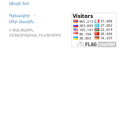
դեպի ետ
Գլխավոր
⋅
Մեր մասին
© ՑԱՆՑԱՅԻՆ
ՀԵՏԱԶՈՏԱԿԱՆ ԻՆՍՏԻՏՈՒՏ