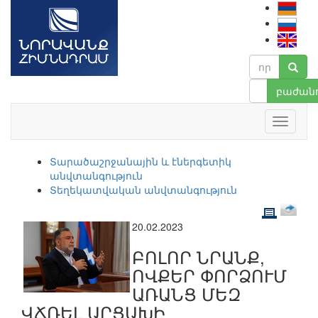
բաժանո
Տարածաշրջանային և էներգետիկ
անվտանգություն
Տեղեկատվական անվտանգություն
20.02.2023
ԲՈԼՈՐ ՆՐԱՆՔ,
ՈՎՔԵՐ ՓՈՐՁՈՒՄ
ԱՌԱՆՑ ՄԵԶ
ՎՃՌԵԼ ԱՐՑԱԽԻ