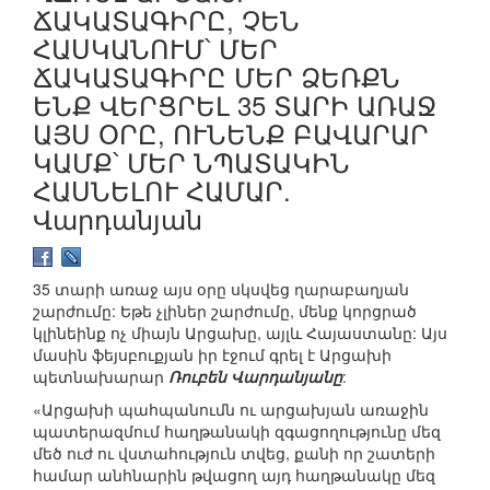
ՃԱԿԱՏԱԳԻՐԸ, ՉԵՆ
ՀԱՍԿԱՆՈՒՄ՝ ՄԵՐ
ՃԱԿԱՏԱԳԻՐԸ ՄԵՐ ՁԵՌՔՆ
ԵՆՔ ՎԵՐՑՐԵԼ 35 ՏԱՐԻ ԱՌԱՋ
ԱՅՍ ՕՐԸ, ՈՒՆԵՆՔ ԲԱՎԱՐԱՐ
ԿԱՄՔ՝ ՄԵՐ ՆՊԱՏԱԿԻՆ
ՀԱՍՆԵԼՈՒ ՀԱՄԱՐ.
Վարդանյան
35 տարի առաջ այս օրը սկսվեց ղարաբաղյան
շարժումը: Եթե չլիներ շարժումը, մենք կորցրած
կլինեինք ոչ միայն Արցախը, այլև Հայաստանը: Այս
մասին ֆեյսբուքյան իր էջում գրել է Արցախի
պետնախարար
Ռուբեն Վարդանյանը
:
«Արցախի պահպանումն ու արցախյան առաջին
պատերազմում հաղթանակի զգացողությունը մեզ
մեծ ուժ ու վստահություն տվեց, քանի որ շատերի
համար անհնարին թվացող այդ հաղթանակը մեզ