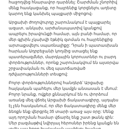
հաջողվեց հնարավոր դարձնել: Շարժման շնորհիվ
մենք հասկացանք, որ հայրենիք կորցնելու աղետը
կարող ենք կանխել պայքարի միջոցով։
Արցախի ժողովուրդը շարունակում է պայքարել
ազատ, անկախ, արժանապատիվ կյանքով
ապրելու իրավունքի համար, այն բանի համար, որ
մեր գլխին չկախվի էթնիկ զտման ու հայրենիքից
արտաքսվելու սպառնալիքը: Դրան ի պատասխան
հարևան Ադրբեջանի կողմից ստացել ենք
պատերազմներ, մարդկային կորուստներ ու բարդ
փորձություններ, որոնք շարունակվում են այսօրվա
շրջափակման ու մեզ պատճառված
դժվարությունների տեսքով:
Բոլոր փորձություններով հանդերձ՝ Արցախը
հայկական պահելու մեր կամքն անսասան է մնում:
Բոլոր նրանք, ովքեր քննարկում են ու փորձում
առանց մեզ վճռել Արցախի ճակատագիրը, այդպես
էլ չեն հասկանում, որ մեր ճակատագիրը մենք մեր
ձեռքն ենք վերցրել 35 տարի առաջ այս օրը: Մենք
այդ որոշման համար վճարել ենք շատ թանկ գին:
Մեր բազմաթիվ նվիրյալ հերոսներ իրենց կյանքն են
տվել այս հողը հայկական պահելու համար,