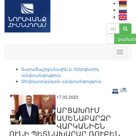
բաժանո
Տարածաշրջանային և էներգետիկ
անվտանգություն
Տեղեկատվական անվտանգություն
17.02.2023
ԱՐՑԱԽՈՒՄ
ԱՄԵՆԱԲԱՐՁՐ
ՎԱՐԿԱՆԻՇՆ
ՈՒՆԻ ՊԵՏՆԱԽԱՐԱՐ ՌՈՒԲԵՆ