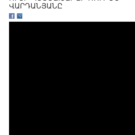
ՎԱՐԴԱՆՅԱՆԸ