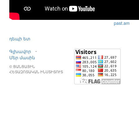
past.am
դեպի ետ
Գլխավոր
⋅
Մեր մասին
© ՑԱՆՑԱՅԻՆ
ՀԵՏԱԶՈՏԱԿԱՆ ԻՆՍՏԻՏՈՒՏ