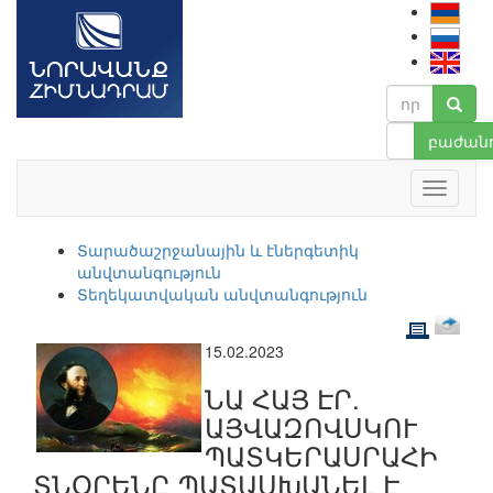
բաժանո
Տարածաշրջանային և էներգետիկ
անվտանգություն
Տեղեկատվական անվտանգություն
15.02.2023
ՆԱ ՀԱՅ ԷՐ.
ԱՅՎԱԶՈՎՍԿՈՒ
ՊԱՏԿԵՐԱՍՐԱՀԻ
ՏՆՕՐԵՆԸ ՊԱՏԱՍԽԱՆԵԼ Է