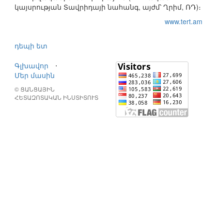
կայսրության Տավրիդայի նահանգ, այժմ՝ Ղրիմ, ՌԴ)։
www.tert.am
դեպի ետ
Գլխավոր
⋅
Մեր մասին
© ՑԱՆՑԱՅԻՆ
ՀԵՏԱԶՈՏԱԿԱՆ ԻՆՍՏԻՏՈՒՏ