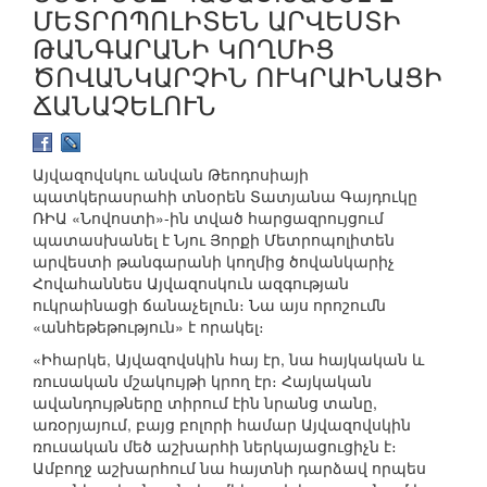
ՄԵՏՐՈՊՈԼԻՏԵՆ ԱՐՎԵՍՏԻ
ԹԱՆԳԱՐԱՆԻ ԿՈՂՄԻՑ
ԾՈՎԱՆԿԱՐՉԻՆ ՈՒԿՐԱԻՆԱՑԻ
ՃԱՆԱՉԵԼՈՒՆ
Այվազովսկու անվան Թեոդոսիայի
պատկերասրահի տնօրեն Տատյանա Գայդուկը
ՌԻԱ «Նովոստի»-ին տված հարցազրույցում
պատասխանել է Նյու Յորքի Մետրոպոլիտեն
արվեստի թանգարանի կողմից ծովանկարիչ
Հովահաննես Այվազոսկուն ազգության
ուկրաինացի ճանաչելուն։ Նա այս որոշումն
«անհեթեթություն» է որակել։
«Իհարկե, Այվազովսկին հայ էր, նա հայկական և
ռուսական մշակույթի կրող էր։ Հայկական
ավանդույթները տիրում էին նրանց տանը,
առօրյայում, բայց բոլորի համար Այվազովսկին
ռուսական մեծ աշխարհի ներկայացուցիչն է։
Ամբողջ աշխարհում նա հայտնի դարձավ որպես