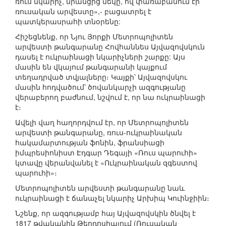
ռուս նկարիչ, նրանցից մեկը, ով փառաբանում էր
ռուսական արվեստը»,- բացատրել է
պատկերասրահի տնօրենը:
Հիշեցնենք, որ Նյու Յորքի Մետրոպոլիտեն
արվեստի թանգարանը Հովհաննես Այվազովսկուն
դասել է ուկրաինացի նկարիչների շարքը: Այս
մասին են վկայում թանգարանի կայքում
տեղադրված տվյալները։ Կայքի՝ Այվազովսկու
մասին հոդվածում՝ ծովանկարչի ազգությանը
վերաբերող բաժնում, նշվում է, որ նա ուկրաինացի
է։
Ավելի վաղ հաղորդվում էր, որ Մետրոպոլիտեն
արվեստի թանգարանը, ռուս-ուկրաինական
հակամարտության ֆոնին, ֆրանսիացի
իմպրեսիոնիստ Էդգար Դեգայի «Ռուս պարուհի»
կտավը վերանվանել է «Ուկրաինական զգեստով
պարուհի»։
Մետրոպոլիտեն արվեստի թանգարանը նաև
ուկրաինացի է ճանաչել նկարիչ Արխիպ Կուինջիին։
Նշենք, որ ազգությամբ հայ Այվազովսկին ծնվել է
1817 թվականին Թեոդոսիայում (Ռուսական