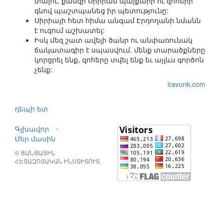
տալու, քանզի Սիրիան պայքարի ու զոհերի
գնով պաշտպանեց իր պետությունը:
Սիրիայի հետ հիմա անգամ Էրդողանի նմանն
է ուզում աշխատել:
Իսկ մեզ շատ ավելի ծանր ու անփառունակ
ճակատագիր է սպասվում. մենք տարածքները
կորցրել ենք, զոհերը տվել ենք եւ այլևս գործոն
չենք:
iravunk.com
դեպի ետ
Գլխավոր
⋅
Մեր մասին
© ՑԱՆՑԱՅԻՆ
ՀԵՏԱԶՈՏԱԿԱՆ ԻՆՍՏԻՏՈՒՏ