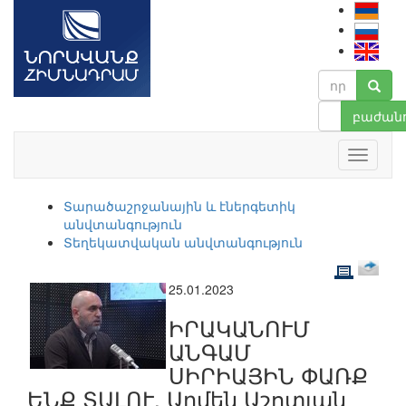
բաժանո
Տարածաշրջանային և էներգետիկ
անվտանգություն
Տեղեկատվական անվտանգություն
25.01.2023
ԻՐԱԿԱՆՈՒՄ
ԱՆԳԱՄ
ՍԻՐԻԱՅԻՆ ՓԱՌՔ
ԵՆՔ ՏԱԼՈՒ. Արմեն Աշոտյան