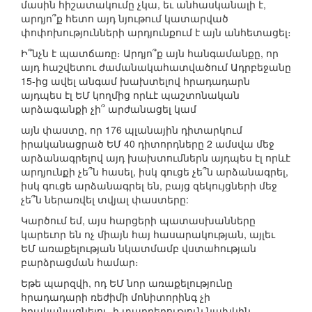
մասին հիշատակումը չկա, եւ անհասկանալի է,
արդյո՞ք հետո այդ նյութում կատարված
փոփոխությունների արդյունքում է այն անհետացել։
Ի՞նչն է պատճառը։ Արդյո՞ք այն հանգամանքը, որ
այդ հաշվետու ժամանակահատվածում Ադրբեջանը
15-ից ավել անգամ խախտելով հրադադարն
այդպես էլ ԵՄ կողմից որևէ պաշտոնական
արձագանքի չի՞ արժանացել կամ
այն փաստը, որ 176 պլանային դիտարկում
իրականացրած ԵՄ 40 դիտորդները 2 ամսվա մեջ
արձանագրելով այդ խախտումներն այդպես էլ որևէ
արդյունքի չե՞ն հասել, իսկ գուցե չե՞ն արձանագրել,
իսկ գուցե արձանագրել են, բայց զեկույցների մեջ
չե՞ն ներառվել տվյալ փաստերը:
Կարծում եմ, այս հարցերի պատասխանները
կարեւոր են ոչ միայն հայ հասարակության, այլեւ
ԵՄ առաքելության նկատմամբ վստահության
բարձրացման համար։
Եթե պարզվի, ոդ ԵՄ նոր առաքելությունը
հրադադարի ռեժիմի մոնիտորինգ չի
իրականացնելու, ի տարբերություն նախկին