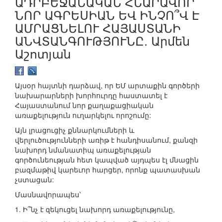
ԱԴՐԲԵՋԱՆԱԿԱՆ ՀՆԱՐԱՎՈՐ
ՆՈՐ ԱԳՐԵՍԻԱՆ ԵՎ ԻՆՉՈ՞Վ Է
ԱՄՐԱՑՆԵԼՈՒ ՀԱՅԱՍՏԱՆԻ
ԱՆՎՏԱՆԳՈՒԹՅՈՒՆԸ. Արմեն
Աշոտյան
Այսօր հայտնի դարձավ, որ ԵՄ արտաքին գործերի
նախարարների խորհուրդը հաստատել է
Հայաստանում նոր քաղաքացիական
առաքելություն ուղարկելու որոշումը:
Այն լրացուցիչ քննարկումների և
վերլուծությունների առիթ է հանդիսանում, քանզի
նախորդ նմանատիպ առաքելության
գործունեության հետ կապված այդպես էլ մնացին
բազմաթիվ կարեւոր հարցեր, որոնք պատասխան
չստացան:
Մասնավորապես՝
1. Ի՞նչ է զեկուցել նախորդ առաքելությունը,