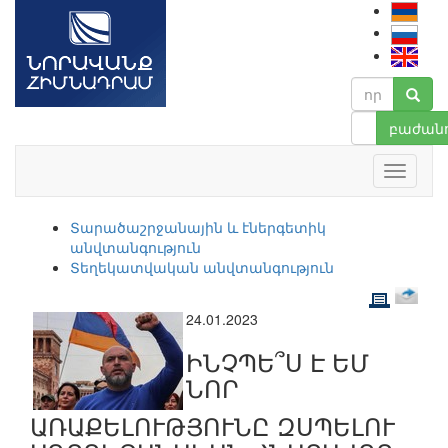
բաժանո
Տարածաշրջանային և էներգետիկ
անվտանգություն
Տեղեկատվական անվտանգություն
24.01.2023
ԻՆՉՊԵ՞Ս Է ԵՄ
ՆՈՐ
ԱՌԱՔԵԼՈՒԹՅՈՒՆԸ ԶՍՊԵԼՈՒ