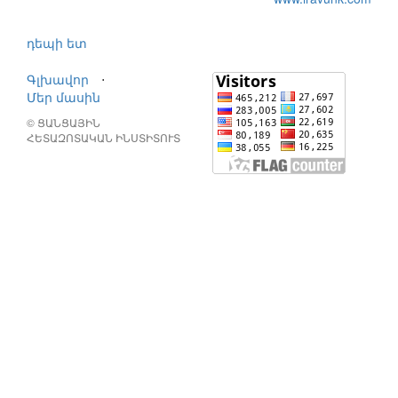
դեպի ետ
Գլխավոր
⋅
Մեր մասին
© ՑԱՆՑԱՅԻՆ
ՀԵՏԱԶՈՏԱԿԱՆ ԻՆՍՏԻՏՈՒՏ