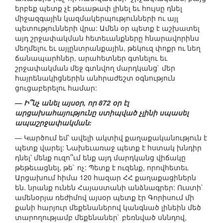
երբեք պետք չէ թեւաթափ լինել եւ հույսը դնել
միջազգային կազմակերպությունների ու այլ
պետությունների վրա: Ամեն օր պետք է աշխատել
այդ շրջափակման հետեւանքները հնարավորինս
մեղմելու եւ այլընտրանքային, թեկուզ փոքր ու նեղ
ճանապարհներ, արահետներ գտնելու եւ
շրջափակման մեջ գտնվող մարդկանց` մեր
հայրենակիցներին անհրաժեշտ օգնություն
ցուցաբերելու համար:
— Ի՞նչ անել այսօր, որ 872 օր էլ
արցախահայությունը ստիպված չլինի սպասել
ապաշրջափակման:
— Կարծում եմ՝ ավելի ակտիվ քաղաքականություն է
պետք վարել: Նախեւառաջ պետք է հստակ խնդիր
դնել՝ մենք ուզո՞ւմ ենք այդ մարդկանց վիճակը
թեթեւացնել, թե` ոչ: Պետք է ուզենք, որովհետեւ
Արցախում հիմա 120 հազար ՀՀ քաղաքացիներն
են. նրանք ունեն Հայաստանի անձնագրեր: Ուստի`
ամենօրյա ռեժիմով այսօր պետք էր Գորիսում մի
քանի հարյուր մեքենաներով կանգնած լինեին մեծ
տարողությամբ մեքենաներ` բեռնված սննդով,