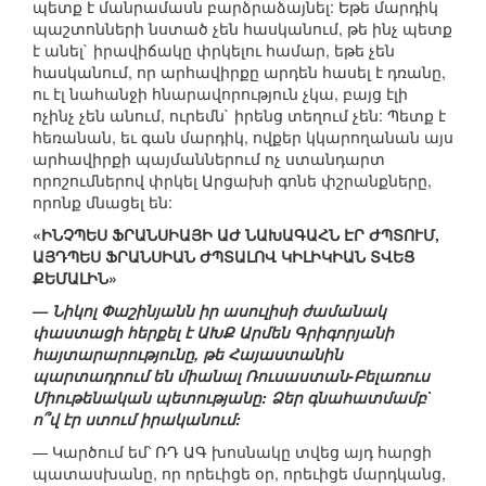
պետք է մանրամասն բարձրաձայնել: Եթե մարդիկ
պաշտոնների նստած չեն հասկանում, թե ինչ պետք
է անել` իրավիճակը փրկելու համար, եթե չեն
հասկանում, որ արհավիրքը արդեն հասել է դռանը,
ու էլ նահանջի հնարավորություն չկա, բայց էլի
ոչինչ չեն անում, ուրեմն` իրենց տեղում չեն: Պետք է
հեռանան, եւ գան մարդիկ, ովքեր կկարողանան այս
արհավիրքի պայմաններում ոչ ստանդարտ
որոշումներով փրկել Արցախի գոնե փշրանքները,
որոնք մնացել են:
«ԻՆՉՊԵՍ ՖՐԱՆՍԻԱՅԻ ԱԺ ՆԱԽԱԳԱՀՆ ԷՐ ԺՊՏՈՒՄ,
ԱՅԴՊԵՍ ՖՐԱՆՍԻԱՆ ԺՊՏԱԼՈՎ ԿԻԼԻԿԻԱՆ ՏՎԵՑ
ՔԵՄԱԼԻՆ»
— Նիկոլ Փաշինյանն իր ասուլիսի ժամանակ
փաստացի հերքել է ԱԽՔ Արմեն Գրիգորյանի
հայտարարությունը, թե Հայաստանին
պարտադրում են միանալ Ռուսաստան-Բելառուս
Միութենական պետությանը: Ձեր գնահատմամբ`
ո՞վ էր ստում իրականում:
— Կարծում եմ՝ ՌԴ ԱԳ խոսնակը տվեց այդ հարցի
պատասխանը, որ որեւիցե օր, որեւիցե մարդկանց,