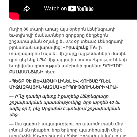
Ուղիղ 80 տարի առաջ այս օրերին Լենինգրադի
եւՎոլխովի ճակատների զորքերը ճեղքեցին
շրջափակման օղակը եւ 872 օր տեւած Լենիգրադի
բլոկադան ավարտվեց:
«Իրավունք TV»
-ի
տաղավարում այս եւ մի շարք այլ թեմաների մասին
զրուցել ենք ԵՊՀ միջազգային հարաբերությունների
եւ դիվանագիտության ամբիոնի դոցենտ
ԳՐԻԳՈՐ
ԲԱԼԱՍԱՆՅԱՆԻ
հետ:
«ՊԵՏՔ ՉԷ ԹԵՎԱԹԱՓ ԼԻՆԵԼ ԵՎ ՀՈՒՅՍԸ ԴՆԵԼ
ՄԻՋԱԶԳԱՅԻՆ ԿԱԶՄԱԿԵՐՊՈՒԹՅՈՒՆՆԵՐԻ ՎՐԱ»
— Ի՞նչ դասեր պետք է քաղենք Լենինգրադի
շրջափակման պատմությունից, երբ արդեն 40 եւ
ավել օր է, ինչ Արցախն է գտնվում շրջափակման
մեջ:
— Սա գալիս է ապացուցելու, որ պատմության մեջ
լինում են դեպքեր, երբ երկիրը պատերազմի մեջ է,
առանձին ինչ-որ հատվածներ` շրջափակման, բայց