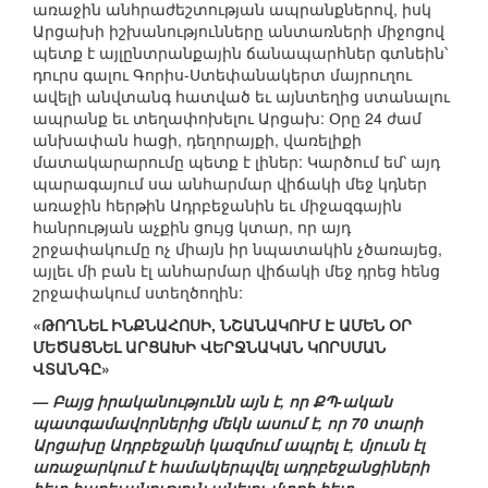
առաջին անհրաժեշտության ապրանքներով, իսկ
Արցախի իշխանությունները անտառների միջոցով
պետք է այլընտրանքային ճանապարհներ գտնեին՝
դուրս գալու Գորիս-Ստեփանակերտ մայրուղու
ավելի անվտանգ հատված եւ այնտեղից ստանալու
ապրանք եւ տեղափոխելու Արցախ: Օրը 24 ժամ
անխափան հացի, դեղորայքի, վառելիքի
մատակարարումը պետք է լիներ: Կարծում եմ՝ այդ
պարագայում սա անհարմար վիճակի մեջ կդներ
առաջին հերթին Ադրբեջանին եւ միջազգային
հանրության աչքին ցույց կտար, որ այդ
շրջափակումը ոչ միայն իր նպատակին չծառայեց,
այլեւ մի բան էլ անհարմար վիճակի մեջ դրեց հենց
շրջափակում ստեղծողին:
«ԹՈՂՆԵԼ ԻՆՔՆԱՀՈՍԻ, ՆՇԱՆԱԿՈՒՄ Է ԱՄԵՆ ՕՐ
ՄԵԾԱՑՆԵԼ ԱՐՑԱԽԻ ՎԵՐՋՆԱԿԱՆ ԿՈՐՍՄԱՆ
ՎՏԱՆԳԸ»
— Բայց իրականությունն այն է, որ ՔՊ-ական
պատգամավորներից մեկն ասում է, որ 70 տարի
Արցախը Ադրբեջանի կազմում ապրել է, մյուսն էլ
առաջարկում է համակերպվել ադրբեջանցիների