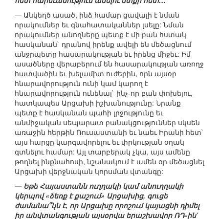
հետ հարեւանություն անելու մտքի հետ…
— Անկեղծ ասած, ինձ համար ցավալի է նման
որակումներ եւ գնահատականներ լսելը: Նման
որակումներ անողները պետք է մի բան հստակ
հասկանան` դրանով իրենք ավելի են մեծացնում
անջրպետը հասարակության եւ իրենց միջեւ: Իմ
ասածները վերաբերում են հասարակության առողջ
հատվածին եւ խելամիտ ուժերին, որն այսօր
հնարավորություն ունի կամ կարող է
հնարավորություն ունենալ` ինչ-որ բան փոխելու,
հատկապես Արցախի իշխանությունը: Նրանք
պետք է հասկանան պահի լրջությունը եւ
անմիջական սեպարատ բանակցություններ սկսեն
առաջին հերթին Ռուսաստանի եւ նաեւ Իրանի հետ`
այս հարցը կարգավորելու եւ փրկության օղակ
գտնելու համար: Այլ տարբերակ չկա, այս ամենը
թողնել ինքնահոսի, նշանակում է ամեն օր մեծացնել
Արցախի վերջնական կորսման վտանգը:
— Եթե Հայաստանն ուղղակի կամ անուղղակի
կերպով «ձեռք է քաշում» Արցախից, գուցե
ժամանա՞կն է, որ Արցախը որոշում կայացնի դիմել
իր անվտանգության այսօրվա երաշխավոր ՌԴ-ին`