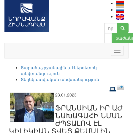
բաժանո
Տարածաշրջանային և էներգետիկ
անվտանգություն
Տեղեկատվական անվտանգություն
23.01.2023
ՖՐԱՆՍԻԱՆ ԻՐ ԱԺ
ՆԱԽԱԳԱՀԻ ՆՄԱՆ
ԺՊՏԱԼՈՎ ԷԼ
ԿԻԼԻԿԻԱՆ ՏՎԵՑ ՔԵՄԱԼԻՆ.