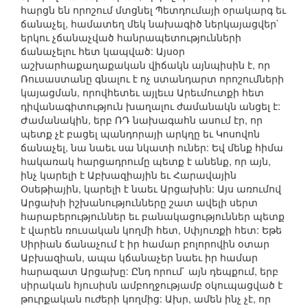
հարցն են որոշում մտցնել Պետդումայի օրակարգ եւ
ճանաչել, համատեղ մեկ նախագիծ ներկայացվեր`
երկու չճանաչված հանրապետությունների
ճանաչելու հետ կապված: Այսօր
աշխարհաքաղաքական վիճակն այնպիսին է, որ
Ռուսաստանը գնալու է ոչ ստանդարտ որոշումների
կայացման, որովհետեւ այլեւս Արեւմուտքի հետ
դիվանագիտություն խաղալու ժամանակն անցել է:
Ժամանակին, երբ ՌԴ նախագահն ասում էր, որ
պետք չէ բացել պանդորայի արկղը եւ Կոսովոն
ճանաչել, նա նաեւ սա նկատի ուներ: Եվ մենք հիմա
հակառակ հարցադրումը պետք է անենք, որ այն,
ինչ կարելի է Աբխազիային եւ Հարավային
Օսեթիային, կարելի է նաեւ Արցախին: Այս առումով
Արցախի իշխանությունները շատ ավելի սերտ
հարաբերություններ եւ բանակացություններ պետք
է վարեն ռուսական կողմի հետ, Սփյուռքի հետ: Եթե
Սիրիան ճանաչում է իր համար բոլորովին օտար
Աբխազիան, ապա կճանաչեր նաեւ իր համար
հարազատ Արցախը: Ընդ որում` այն դեպքում, երբ
սիրական հյուսիսն ամբողջությամբ օկուպացված է
թուրքական ուժերի կողմից: Ախր, ամեն ինչ չէ, որ