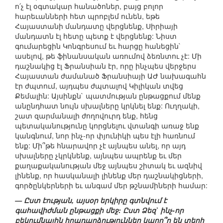
ո՛չ էլ օգտակար հանածոներ, բայց բոլոր
հարեւանների հետ պրոբլեմ ունեն, եթե
Հայաստանի մանդատը վերցնենք, Սիրիայի
մանդատն էլ հետը պետք է վերցնենք: Նիստ
գումարեցին Կոնգրեսում եւ հարցը հանեցին`
ասելով, թե ֆինանսական առումով ձեռնտու չէ: Մի
դաշնակից էլ Ֆրանսիան էր, որը ինչպես վերջերս
Հայաստան ժամանած Ֆրանսիայի ԱԺ նախագահն
էր ժպտում, այդպես ժպտալով Կիլիկան տվեց
Քեմալին: Այսինքն` պատմության ընթացքում մենք
անընդհատ նույն սխալները կրկնել ենք: Ուղղակի,
շատ զարմանալի ժողովուրդ ենք, հենց
պետականությունը կորցնելու վտանգի առաջ ենք
կանգնում, նոր ինչ-որ փյունիկի պես էլի հառնում
ենք: Մի՞թե հնարավոր չէ այնպես անել, որ այդ
սխալները չկրկնենք, այնպես ապրենք եւ մեր
քաղաքականության մեջ այնպես շիտակ եւ ազնիվ
լինենք, որ հասկանալի լինենք մեր դաշնակիցների,
գործընկերների եւ անգամ մեր թշնամիների համար:
— Ըստ էության, այսօր երկիրը գտնվում է
գահավիժման ընթացքի մեջ: Ըստ Ձեզ` ինչ-որ
բեկումնային իրադարձություններ կարո՞ղ են տեղի