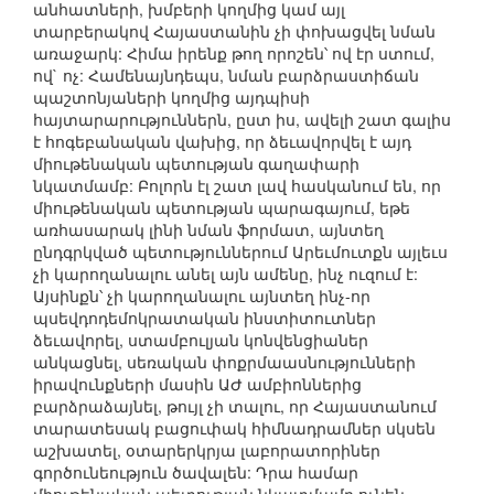
անհատների, խմբերի կողմից կամ այլ
տարբերակով Հայաստանին չի փոխացվել նման
առաջարկ: Հիմա իրենք թող որոշեն՝ ով էր ստում,
ով` ոչ: Համենայնդեպս, նման բարձրաստիճան
պաշտոնյաների կողմից այդպիսի
հայտարարություններն, ըստ իս, ավելի շատ գալիս
է հոգեբանական վախից, որ ձեւավորվել է այդ
միութենական պետության գաղափարի
նկատմամբ: Բոլորն էլ շատ լավ հասկանում են, որ
միութենական պետության պարագայում, եթե
առհասարակ լինի նման ֆորմատ, այնտեղ
ընդգրկված պետություններում Արեւմուտքն այլեւս
չի կարողանալու անել այն ամենը, ինչ ուզում է:
Այսինքն՝ չի կարողանալու այնտեղ ինչ-որ
պսեվդոդեմոկրատական ինստիտուտներ
ձեւավորել, ստամբուլյան կոնվենցիաներ
անկացնել, սեռական փոքրմաասնությունների
իրավունքների մասին ԱԺ ամբիոններից
բարձրաձայնել, թույլ չի տալու, որ Հայաստանում
տարատեսակ բացուփակ հիմնադրամներ սկսեն
աշխատել, օտարերկրյա լաբորատորիներ
գործունեություն ծավալեն: Դրա համար