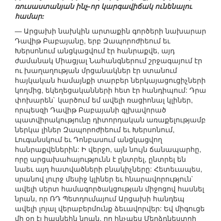
ռուսաստանյան ինչ-որ կարգավիճակ ունենալու
համար:
— Արցախի նախկին արտաքին գործերի նախարար
Դավիթ Բաբայանը, երբ Զապորոժիեում եւ
Խերսոնում անցկացվում էր հանրաքվե, այդ
ժամանակ Միացյալ Նահանգներում շրջագայում էր
ու խաղաղության մրցանակներ էր ստանում
հայկական համայնքի տարբեր ներկայացուցիչների
կողմից, եկեղեցականների հետ էր հանդիպում: Դրա
փոխարեն` կարծում եմ ավելի ռացիոնալ կլիներ,
որպեսզի Դավիթ Բաբայանի գլխավորած
պատվիրակությունը դիտորդական առաքելությամբ
ներկա լիներ Զապորոժիեում եւ Խերսոնում,
Լուգանսկում եւ Դոնբասում անցկացվող
հանրաքվեներին: Ի վերջո, այն նույն ճանապարհը,
որը արցախահայությունն է ընտրել, ընտրել են
նաեւ այդ հատվածների բնակիչները: Հետեւապես,
սրանով լուրջ մեսիջ կլիներ եւ հնարավորություն`
ավելի սերտ համագործակցության միջոցով հասնել
նրան, որ ՌԴ Պետդումայում Արցախի հանդեպ
ավելի լոյալ վերաբերմունք ձեւավորվեր: Եվ միգուցե
մի օր էլ հասնեին նրան, որ ինչպես Մերձդնեստրի