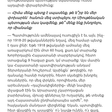
միութենական պետության նկատմամբ ունեն
այդպիսի վերաբերմունք:
— Հիմա մենք պետք է սպասենք, թե ե՞րբ են մեր
փոխարեն` հանուն մեզ ստիպելու որ Միութենական
պետության մաս կազմենք, թե՞ մենք ենք խնդրելու,
որ միանանք:
— Պատմությունն ամենալավ ուսուցիչն է եւ այն, ինչ-
որ 1918-20 թվականներին եղավ, մեզ համար պետք
է դաս լինի: Եթե 1918 թվականի ամռանը մեզ
առաջարկում էին մոտ 60 հազ. քառ.կմ տարածք
Խորհրդային Հայաստանի տարբերակով, հետո
ստացանք 9 հազար քառ. կմ տարածք: Այս մասին
կա Հայաստանի պատվիրակության անդամ
Տերտերյանի հուշերում: Այսինքն` թողեցին, որ
դանակը հասնի ոսկորին, հետո սկսեցին խնդրել
ռուսներին, որ մեզ փրկեն, որովհետեւ մեր
արեւմտյան «դաշնակիցներից» մեկի նավերը
փչացած էին եւ Արարատը չկարողացան
բարձրանալ, մյուսը գեներալ էր ուղարկել, թե տեսեք
այդ Հայաստանն ընդհանրապես արժե՞, որ
հայկական մանդատ վերցնենք: Եկան, պտտվեցին,
հետ գնացին ու ասացին` ո՛չ նավթ ունեն, ո՛չ գազ,