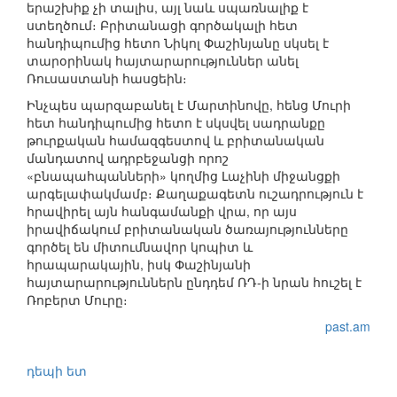
երաշխիք չի տալիս, այլ նաև սպառնալիք է
ստեղծում։ Բրիտանացի գործակալի հետ
հանդիպումից հետո Նիկոլ Փաշինյանը սկսել է
տարօրինակ հայտարարություններ անել
Ռուսաստանի հասցեին։
Ինչպես պարզաբանել է Մարտինովը, հենց Մուրի
հետ հանդիպումից հետո է սկսվել սադրանքը
թուրքական համազգեստով և բրիտանական
մանդատով ադրբեջանցի որոշ
«բնապահպանների» կողմից Լաչինի միջանցքի
արգելափակմամբ։ Քաղաքագետն ուշադրություն է
հրավիրել այն հանգամանքի վրա, որ այս
իրավիճակում բրիտանական ծառայությունները
գործել են միտումնավոր կոպիտ և
հրապարակային, իսկ Փաշինյանի
հայտարարություններն ընդդեմ ՌԴ-ի նրան հուշել է
Ռոբերտ Մուրը։
past.am
դեպի ետ