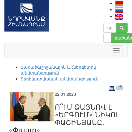
բաժանո
Տարածաշրջանային և էներգետիկ
անվտանգություն
Տեղեկատվական անվտանգություն
22.01.2023
Ո՞ՒՄ ՁԱՅՆՈՎ Է
«ԵՐԳՈՒՄ» ՆԻԿՈԼ
ՓԱՇԻՆՅԱՆԸ.
«Փաստ»