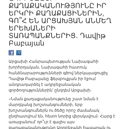
ՔԱՂԱՔԱԿԱՆՈՒԹՅՈՒՆԸ ԻՐ
ԵՐԿՐԻ ՔԱՂԱՔԱՑԻՆԵՐԻՆ,
ԳՈ՞Հ ԵՆ ԱՐՑԱԽՅԱՆ ԱՆՄԵՂ
ԵՐԵԽԱՆԵՐԻ
ՏԱՌԱՊԱՆՔՆԵՐԻՑ․ Դավիթ
Բաբայան
Արցախի Հանրապետության Նախագահի
խորհրդական, Նախագահի հատուկ
հանձնարարությունների գծով ներկայացուցիչ
Դավիթ Բաբայանը ֆեյսբուքյան իր էջում
անդրադարձել է ադրբեջանական
գործողություններին՝ ընդդեմ Արցախի։
«Նման քաղաքականությունը շատ նման է
մարդկանց խոշտանգումների, երբ
խոշտանգումներն ու ծեծը որոշ ժամանակ
ընդհատվում են, հետո նորից վերսկսվում։ Հարց է
առաջանում՝ դո՞ւր է գալիս այս
քաղաքականությունը Ադրբեջանի հասարակ ու