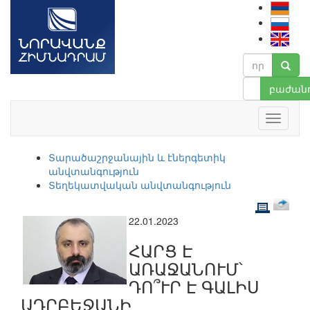
բաժանո
Տարածաշրջանային և էներգետիկ
անվտանգություն
Տեղեկատվական անվտանգություն
22.01.2023
ՀԱՐՑ Է
ԱՌԱՋԱՆՈՒՄ՝
ԴՈ՞ՒՐ Է ԳԱԼԻՍ
ԱԴՐԲԵՋԱՆԻ