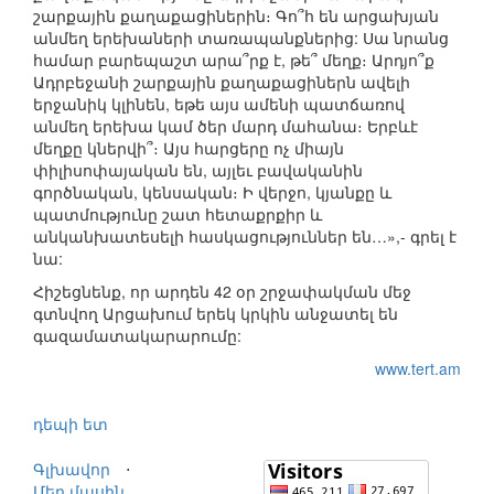
շարքային քաղաքացիներին։ Գո՞հ են արցախյան
անմեղ երեխաների տառապանքներից: Սա նրանց
համար բարեպաշտ արա՞րք է, թե՞ մեղք։ Արդյո՞ք
Ադրբեջանի շարքային քաղաքացիներն ավելի
երջանիկ կլինեն, եթե այս ամենի պատճառով
անմեղ երեխա կամ ծեր մարդ մահանա։ Երբևէ
մեղքը կներվի՞։ Այս հարցերը ոչ միայն
փիլիսոփայական են, այլեւ բավականին
գործնական, կենսական։ Ի վերջո, կյանքը և
պատմությունը շատ հետաքրքիր և
անկանխատեսելի հասկացություններ են…»,- գրել է
նա:
Հիշեցնենք, որ արդեն 42 օր շրջափակման մեջ
գտնվող Արցախում երեկ կրկին անջատել են
գազամատակարարումը:
www.tert.am
դեպի ետ
Գլխավոր
⋅
Մեր մասին