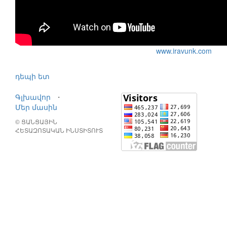
www.iravunk.com
դեպի ետ
Գլխավոր
⋅
Մեր մասին
© ՑԱՆՑԱՅԻՆ
ՀԵՏԱԶՈՏԱԿԱՆ ԻՆՍՏԻՏՈՒՏ