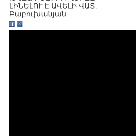
ԼԻՆԵԼՈՒ Է ԱՎԵԼԻ ՎԱՏ.
Բաբուխանյան