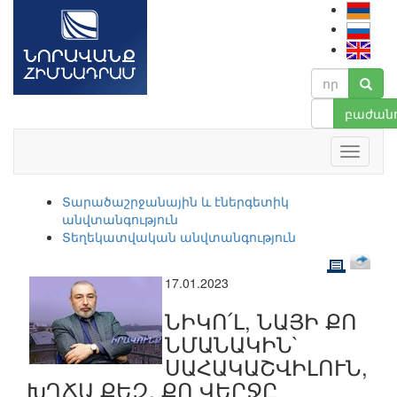
բաժանո
Տարածաշրջանային և էներգետիկ
անվտանգություն
Տեղեկատվական անվտանգություն
17.01.2023
ՆԻԿՈ՛Լ, ՆԱՅԻ ՔՈ
ՆՄԱՆԱԿԻՆ`
ՍԱՀԱԿԱՇՎԻԼՈՒՆ,
ԽՂՃԱ ՔԵԶ, ՔՈ ՎԵՐՋԸ