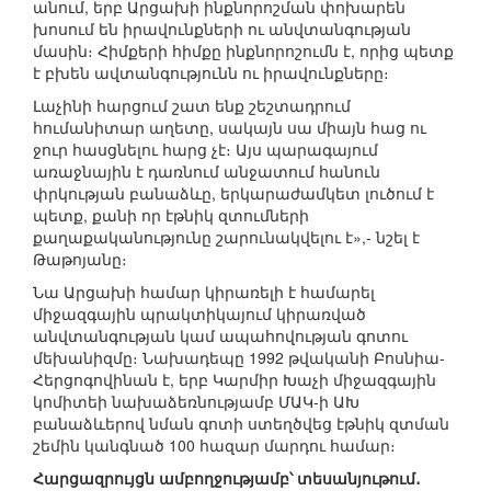
անում, երբ Արցախի ինքնորոշման փոխարեն
խոսում են իրավունքների ու անվտանգության
մասին։ Հիմքերի հիմքը ինքնորոշումն է, որից պետք
է բխեն ավտանգությունն ու իրավունքները։
Լաչինի հարցում շատ ենք շեշտադրում
հումանիտար աղետը, սակայն սա միայն հաց ու
ջուր հասցնելու հարց չէ։ Այս պարագայում
առաջնային է դառնում անջատում հանուն
փրկության բանաձևը, երկարաժամկետ լուծում է
պետք, քանի որ էթնիկ զտումների
քաղաքականությունը շարունակվելու է»,- նշել է
Թաթոյանը։
Նա Արցախի համար կիրառելի է համարել
միջազգային պրակտիկայում կիրառված
անվտանգության կամ ապահովության գոտու
մեխանիզմը։ Նախադեպը 1992 թվականի Բոսնիա-
Հերցոգովինան է, երբ Կարմիր Խաչի միջազգային
կոմիտեի նախաձեռնությամբ ՄԱԿ-ի ԱԽ
բանաձևերով նման գոտի ստեղծվեց էթնիկ զտման
շեմին կանգնած 100 հազար մարդու համար։
Հարցազրույցն ամբողջությամբ՝ տեսանյութում․