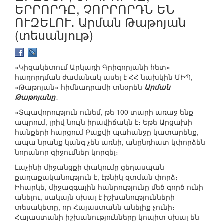
ԵՐՐՈՐԴԸ, ՉՈՐՐՈՐԴՆ ԵՆ
ՈՒԶԵԼՈՒ․ Արման Թաթոյան
(տեսանյութ)
«Կիզակետում Արկադի Գրիգորյանի հետ»
հաղորդման ժամանակ ասել է ՀՀ նախկին ՄԻՊ,
«Թաթոյան» հիմնադրամի տնօրեն
Արման
Թաթոյանը
․
«Տպավորություն ունեմ, թե 100 տարի առաջ ենք
ապրում, լրիվ նույն իրավիճակն է։ Եթե Արցախի
հանքերի հարցում Բաքվի պահանջը կատարենք,
ապա նրանք կանգ չեն առնի, անընդհատ կփորձեն
նորանոր զիջումներ կորզել։
Լաչինի միջանցքի փակումը ցեղասպան
քաղաքականություն է, էթնիկ զտման փորձ։
Իհարկե, միջազգային հանրությունը մեծ գործ ունի
անելու, սակայն սխալ է իշխանությունների
տեսակետը, որ Հայաստանն անելիք չունի։
Հայաստանի իշխանությունները կոպիտ սխալ են