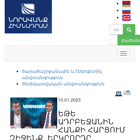
բաժանո
Տարածաշրջանային և էներգետիկ
անվտանգություն
Տեղեկատվական անվտանգություն
10.01.2023
ԵԹԵ
ԱԴՐԲԵՋԱՆԻՆ
ՀԱՆՔԻ ՀԱՐՑՈՒՄ
ԶԻՋԵՆՔ, ԵՐԿՐՈՐԴԸ,