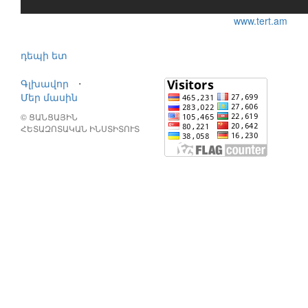
www.tert.am
դեպի ետ
Գլխավոր
⋅
Մեր մասին
© ՑԱՆՑԱՅԻՆ
ՀԵՏԱԶՈՏԱԿԱՆ ԻՆՍՏԻՏՈՒՏ