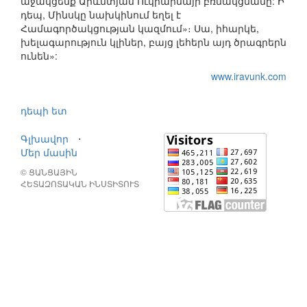
աջակցենք Արևմտյան Ուկրաինայի բռնակցմանը: Ի
դեպ, Մինսկը նախկինում եղել է
Համագործակցության կազմում»։ Սա, իհարկե,
խելագարություն կլիներ, բայց լեհերն այդ ծրագրերն
ունեն»:
www.iravunk.com
դեպի ետ
Գլխավոր
⋅
Մեր մասին
© ՑԱՆՑԱՅԻՆ
ՀԵՏԱԶՈՏԱԿԱՆ ԻՆՍՏԻՏՈՒՏ