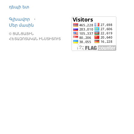
դեպի ետ
Գլխավոր
⋅
Մեր մասին
© ՑԱՆՑԱՅԻՆ
ՀԵՏԱԶՈՏԱԿԱՆ ԻՆՍՏԻՏՈՒՏ