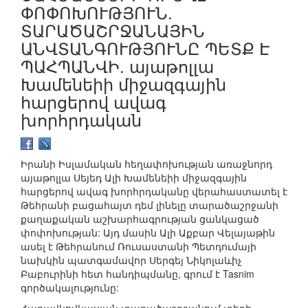
ՓՈՓՈԽՈՒԹՅՈՒՆ.
ՏԱՐԱԾԱՇՐՋԱՆԱՅԻՆ
ԱՆՎՏԱՆԳՈՒԹՅՈՒՆԸ ՊԵՏՔ Է
ՊԱՀՊԱՆՎԻ. այաթոլլա
Խամենեիի միջազգային
հարցերով ավագ
խորհրդական
Իրանի Իսլամական հեղափոխության առաջնորդ
այաթոլլա Սեյեդ Ալի Խամենեիի միջազգային
հարցերով ավագ խորհրդականը վերահաստատել է
Թեհրանի բացահայտ դեմ լինելը տարածաշրջանի
քաղաքական աշխարհագրության ցանկացած
փոփոխության: Այդ մասին Ալի Աքբար Վելայաթին
ասել է Թեհրանում Ռուսաստանի Պետդումայի
նախկին պատգամավոր Սերգեյ Նիկոլաևիչ
Բաբուրինի հետ հանդիպմանը, գրում է Tasnim
գործակալությունը: