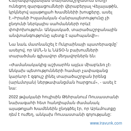
Հարավկովկասյան տարածաշրջանում տեղի
ունեցող զարգացումների վերաբերյալ Վելայաթին,
կրկնելով այաթոլլահ Խամենեիի խոսքերը, ասել
է.«Իրանի Իսլամական Հանրապետությունը չի
ընդունի ներկայիս սահմանների որևէ
փոփոխություն։ Անկասկած, տարածաշրջանային
անվտանգությունը պետք է պահպանվի»։
Նա նաև մատնանշել է Ուկրաինայի պատերազմը՝
ասելով, որ ԱՄՆ-ն և ՆԱՏՕ-ն բախումների
տարածման գլխավոր մեղավորներն են։
«Ժամանակակից աշխարհն այլևս միաբևեռ չէ։
Անկախ պետությունների համար չափազանց
կարևոր է զգույշ լինել տարածաշրջան իրենց
(արևմտյան) ներթափանցման հարցում», - ասել է
նա:
2022 թվականի հուլիսին Թեհրանում Ռուսաստանի
նախագահի հետ հանդիպման ժամանակ
այաթոլլահ Խամենեին ընդգծել էր, որ Արևմուտքը
դեմ է ուժեղ, անկախ Ռուսաստանի գոյությանը:
www.iravunk.com