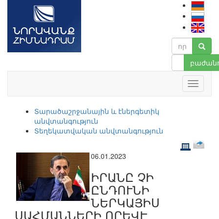
բաժանո
Տարածաշրջանային և էներգետիկ
անվտանգություն
Տեղեկատվական անվտանգություն
06.01.2023
ԻՐԱՆԸ ՉԻ
ԸՆԴՈՒՆԻ
ՆԵՐԿԱՅԻՍ
ՍԱՀՄԱՆՆԵՐԻ ՈՐԵՎԷ