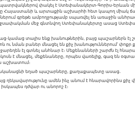
ատրվակներով փակել է Ստեփանակերտ-Գորիս-Երևան միջ
խը Հայաստանի և արտաքին աշխարհի հետ կապող միակ ճ
րում գրեթե ամբողջությամբ սպառվել են առաջին անհրա
ա շրջսափակման մեջ գնտնվող Ստեփանակերտը ասաց Ստ
ց-կամաց տալիս ենք խանութներին, բայց պաշարներն էլ 
ն ու նման բաներ մնացել են քիչ խանություններում՝ փոքր
նջարեղեն էլ գտնել անհնար է։ Մեքենանների շարժն էլ հնա
ոսն է մնացել, մեքենաները, որպես վառելիք, գազ են օգտագ
են աշխատում։
ավականացնի եղած պաշարները, քաղաքապետը ասաց․
այց ղեկավարությունը ամեն ինչ անում է հնարավորինս քիչ 
 իսկապես դժվար ու անորոշ է։