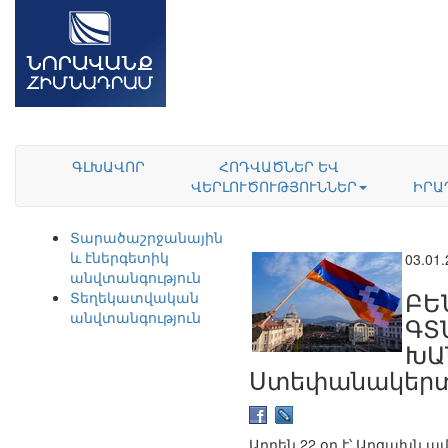
ԳԼԽԱՎՈՐ
ՀՈԴՎԱԾՆԵՐ ԵՎ
ՎԵՐԼՈՒԾՈՒԹՅՈՒՆՆԵՐ
ԻՐԱ
Տարածաշրջանային
և էներգետիկ
03.01
անվտանգություն
ԲԵ
Տեղեկատվական
անվտանգություն
ԳՏ
ԽԱ
Ստեփանակերտ
Արդեն 22 օր է՝ Արցախն 