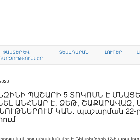
ՓԱՍՏԵՐ ԵՎ
ՏԵՍԱԴԱՐԱՆ
ԼՈՒՐԵՐ
Ա
ԴԱՐՁՈՒԹՅՈՒՆՆԵՐ
.2023
ՆԶԻՆԻ ՊԱՇԱՐԻ 5 ՏՈԿՈՍՆ Է ՄՆԱՑ
ՆԵԼ ԱՆՀՆԱՐ Է, ՁԵԹ, ՇԱՔԱՐԱՎԱԶ,
ՆՈՒԹՆԵՐՈՒՄ ԿԱՆ․ պաշարման 22-ր
ում
ամբողջական շրջափակման մեջ է: Դեկտեմբերի 12-ի առավո