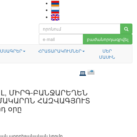
բաժանորդագրվել
ՄՍԱԳՐԵՐ
ՀՐԱՏԱՐԱԿՈՒՄՆԵՐ
ՄԵՐ
ՄԱՍԻՆ
ԵԼ, ՄԻՐԳ-ԲԱՆՋԱՐԵՂԵՆ
 ՄԱԿԱՐՈՆ ՀԱԶՎԱԳՅՈՒՏ
դ օրը
տյան ադրբեջանական կողմը