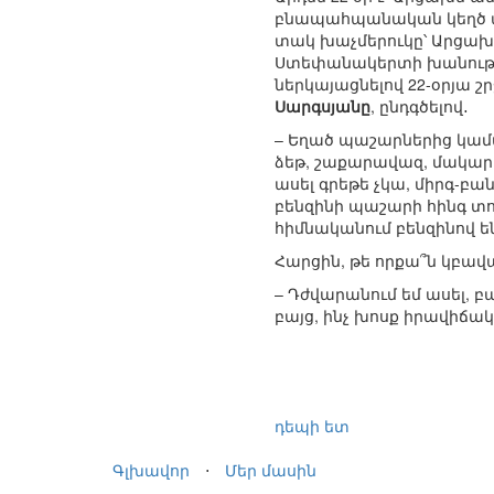
բնապահպանական կեղծ պ
տակ խաչմերուկը՝ Արցա
Ստեփանակերտի խանութնե
ներկայացնելով 22-օրյ
Սարգսյանը
, ընդգծելով․
– Եղած պաշարներից կամա
ձեթ, շաքարավազ, մակարո
ասել գրեթե չկա, միրգ-բա
բենզինի պաշարի հինգ տոկ
հիմնականում բենզինով 
Հարցին, թե որքա՞ն կբ
– Դժվարանում եմ ասել, բ
բայց, ինչ խոսք իրավիճակ
դեպի ետ
Գլխավոր
⋅
Մեր մասին