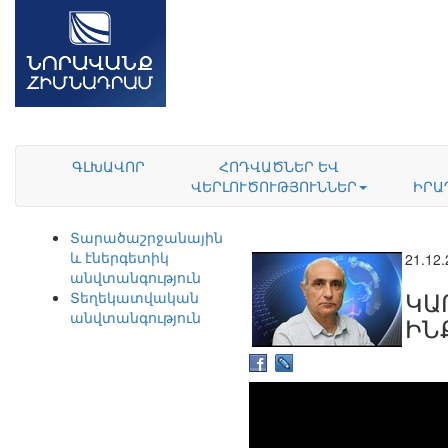
ԳԼԽԱՎՈՐ
ՀՈԴՎԱԾՆԵՐ ԵՎ
ՎԵՐԼՈՒԾՈՒԹՅՈՒՆՆԵՐ
ԻՐԱ
Տարածաշրջանային
և էներգետիկ
21.12
անվտանգություն
ԿԱ
Տեղեկատվական
անվտանգություն
ԻՆ