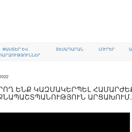
ՓԱՍՏԵՐ ԵՎ
ՏԵՍԱԴԱՐԱՆ
ԼՈՒՐԵՐ
Ա
ԴԱՐՁՈՒԹՅՈՒՆՆԵՐ
.2022
ՐՈՂ ԵՆՔ ԿԱԶՄԱԿԵՐՊԵԼ ՀԱՄԱՐԺԵ
ՔՆԱՊԱՇՏՊԱՆՈՒԹՅՈՒՆ ԱՐՑԱԽՈՒՄ.