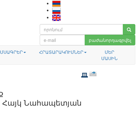
բաժանորդագրվել
ՄՍԱԳՐԵՐ
ՀՐԱՏԱՐԱԿՈՒՄՆԵՐ
ՄԵՐ
ՄԱՍԻՆ
Ք
 Հայկ Նահապետյան