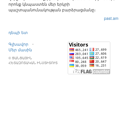
որոնք կնպաստեն մեր երկրի
պաշտպանունակության բարձրացմանը։
past.am
դեպի ետ
Գլխավոր
⋅
Մեր մասին
© ՑԱՆՑԱՅԻՆ
ՀԵՏԱԶՈՏԱԿԱՆ ԻՆՍՏԻՏՈՒՏ