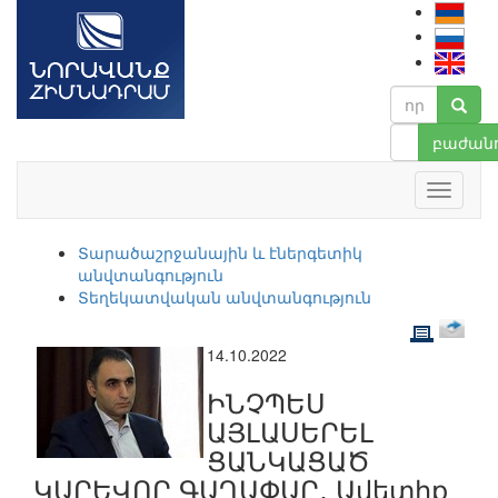
բաժանո
Տարածաշրջանային և էներգետիկ
անվտանգություն
Տեղեկատվական անվտանգություն
14.10.2022
ԻՆՉՊԵՍ
ԱՅԼԱՍԵՐԵԼ
ՑԱՆԿԱՑԱԾ
ԿԱՐԵՎՈՐ ԳԱՂԱՓԱՐ․ Ավետիք