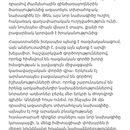
դրամով ժամկետային զինծառայողներին
ծառայությունից ազատելու տխրահռչակ
նախագիծն էր։ Թեև այս նոր նախագիծը ուղիղ
հակառակ գաղափարական ուղղվածություն ունի,
այն նույնպես միայն վնաս է տալու, քանի որ
բացարձակ կտրված է իրականությունից։
Հայաստանին իսկապես պետք է ռազմականացում,
այն անխուսափելի է, բայց այն պետք է արվի
խելամիտ, հաշվարկված գործողություններով,
որոնք հիմնվում են ռազմական գործի խորը
իմացության և լավագույն միջազգային
կառավարչական փորձի վրա։ Երկուսն էլ
արմատապես բացակայում են գործող
իշխանությունների մոտ, որոնք շարունակում են
իրենց արկածախնդիր նախաձեռնություններով
նորանոր աղետներ բերել մեր երկրի և ժողովրդի
գլխին։ Անկեղծ հույս ունեմ, որ ինչպես 24 մլն
դրամով ազատվելու տխրահռչակ նախագիծը,
այնպես էլ ողջ արական բնակչությանը
համատարած դիրքեր տանելու այս նոր նախագիծը
կտապալվի, և մենք իմիտացիայի փոխարեն ի
վերջո կունենանք իրական նախաձեռնություններ,