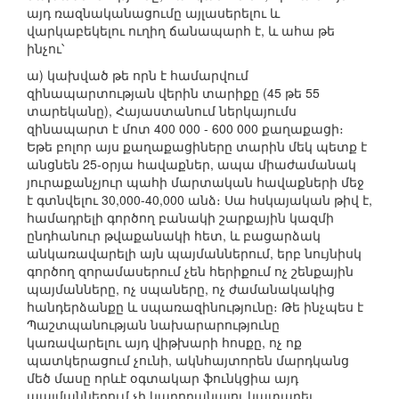
այդ ռազնականացումը այլասերելու և
վարկաբեկելու ուղիղ ճանապարհ է, և ահա թե
ինչու՝
ա) կախված թե որն է համարվում
զինապարտության վերին տարիքը (45 թե 55
տարեկանը), Հայաստանում ներկայումս
զինապարտ է մոտ 400 000 - 600 000 քաղաքացի։
Եթե բոլոր այս քաղաքացիները տարին մեկ պետք է
անցնեն 25-օրյա հավաքներ, ապա միաժամանակ
յուրաքանչյուր պահի մարտական հավաքների մեջ
է գտնվելու 30,000-40,000 անձ։ Սա հսկայական թիվ է,
համադրելի գործող բանակի շարքային կազմի
ընդհանուր թվաքանակի հետ, և բացարձակ
անկառավարելի այն պայմաններում, երբ նույնիսկ
գործող զորամասերում չեն հերիքում ոչ շենքային
պայմանները, ոչ սպաները, ոչ ժամանակակից
հանդերձանքը և սպառազինությունը։ Թե ինչպես է
Պաշտպանության նախարարությունը
կառավարելու այդ վիթխարի հոսքը, ոչ ոք
պատկերացում չունի, ակնհայտորեն մարդկանց
մեծ մասը որևէ օգտակար ֆունկցիա այդ
պայմաններում չի կարողանալու կատարել,