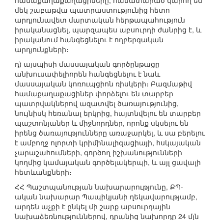
համաքաղաքաղացիները, համատարած կարող են
մեկ շաբաթվա պատրաստությունից հետո
արդյունավետ մարտական հերթապահություն
իրականացնել, պարզապես աբսուրդի ժանրից է, և
իրականում հանգեցնելու է ողբերգական
արդյունքների։
դ) այսպիսի մասսայական գործընթացը
անխուսափելիորեն հանգեցնելու է նաև
մասսայական կոռուպցիոն ռիսկերի։ Բազմաթիվ
համաքաղաքացիներ փորձելու են տարբեր
պատրվակներով ազատվել ծառայությունից,
նույնիսկ հեռանալ երկրից, հայտնվելու են տարբեր
պաշտոնյաներ և միջնորդներ, որոնք սկսելու են
իրենց ծառայությունները առաջարկել, և սա բերելու
է ամբողջ ոլորտի կրիմինալիզացիայի, հսկայական
չարաշահումների, գործող իշխանությունների
կողմից կամայական գործելակերպի, և այլ ցավալի
հետևանքների։
ՀՀ Պաշտպանության նախարարությունը, ՔՊ-
ական նախարար Պապիկյանի ղեկավարությամբ,
արդեն աչքի է ընկել մի շարք աբսուրդային
նախաձեռնություններով, դրանից նախորդը 24 մլն