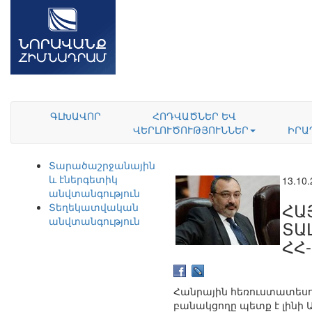
ԳԼԽԱՎՈՐ
ՀՈԴՎԱԾՆԵՐ ԵՎ
ՎԵՐԼՈՒԾՈՒԹՅՈՒՆՆԵՐ
ԻՐԱ
Տարածաշրջանային
և էներգետիկ
13.10
անվտանգություն
ՀԱ
Տեղեկատվական
անվտանգություն
ՏԱ
ՀՀ
Հանրային հեռուստատեսու
բանակցողը պետք է լինի