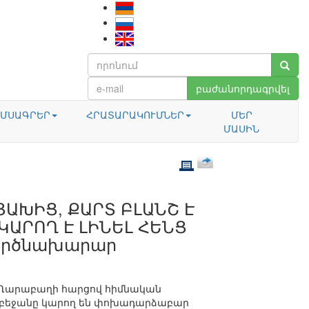
բաժանորդագրվել
ՄՍԱԳՐԵՐ
ՀՐԱՏԱՐԱԿՈՒՄՆԵՐ
ՄԵՐ
ՄԱՍԻՆ
ԱԽԻՑ, ՔԱՐՏ ԲԼԱՆՇ Է
ԿԱՐՈՂ Է ԼԻՆԵԼ ՀԵՆՑ
գործնախարար
թե Ղարաբաղի հարցով հիմնական
Ադրբեջանը կարող են փոխադարձաբար