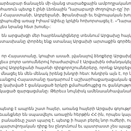
արձաբար ճանաչեն մի-մյանց տարածքային ամբողջականու
առուն պետք է լինի Լեռնային Ղարաբաղի ժողովուր-դը՝ իր 
ւմ Հայաստանի, Ադրբեջանի, Ֆրանսիայի եւ Եվրոպական խո
պումից առաջ Իլհամ Ալիեւը կրկին հոխորտացել է. «Ղարա
չպես նրանց հետ խոսել»:
ս են արցախցի մեր հայրենակիցները տեսնում Արցախը հայ
ատասխանը փորձել ենք ստանալ Արցախի արտաքին գործ
, որ Հայաստանը, կոպիտ ասած, լվանալով ձեռքերը Արցախից
լեւս բոլոր առումներով հրաժարվում է Արցախին օժանդակել
ով Ադրբեջանի հայտնի դիրքորոշումներերը, որոնք Ադրբեջան
նացել են մեն-մենակ իրենց խնդրի հետ: Խնդիրն այն է, որ 
անքով Հայաստանը դադարում է աշխարհաքաղաքական գործ
 կախված է ցանկացած երկրի քմահաճույքից ու ցանկությո
նկացած զարգացմանը։ Թերեւս նույնիսկ ամենաանհավանա
տք է ապրեն շատ հայեր, առանց հայերի Արցախ գոյություն 
ւանքներ են սպասվելու առաջին հերթին ՀՀ-ին, որպես կ
` բանաձեւը շատ պարզ է, պետք ի հայտ բերել նոր ուժերի, 
ւ պարտվողական դիրք ես ընդունում եւ պատրաստ չես պայք