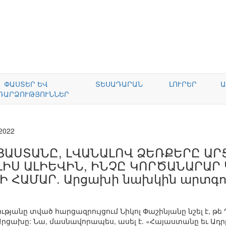
ՓԱՍՏԵՐ ԵՎ
ՏԵՍԱԴԱՐԱՆ
ԼՈՒՐԵՐ
Ա
ԴԱՐՁՈՒԹՅՈՒՆՆԵՐ
.2022
ՅԱՍՏԱՆԸ, ԼՎԱՆԱԼՈՎ ՁԵՌՔԵՐԸ ԱՐՑ
ԼԻՍ ԱԼԻԵՎԻՆ, ԻՆՉԸ ԿՈՐԾԱՆԱՐԱՐ 
-Ի ՀԱՄԱՐ. Արցախի նախկին արտ
թյանը տված հարցազրույցում Նիկոլ Փաշինյանը նշել է, 
 Արցախը: Նա, մասնավորապես, ասել է. «Հայաստանը եւ 