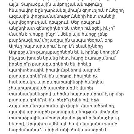
այլն։ Տարածքային ամբողջականությունը
հնարավոր է ընդարձակել միայն գոյություն ունեցող
ազգային փոքրամասնությունների հետ տանելի
վարվեցողության դեպքում։ Մեր դեպքում
անընդհատ գենոցիդներ են տեղի ունեցել, ինչի՞
մասին է խոսքը, ինչո՞ւ մենք այս հարցը չենք
բարձրացնում միջազգային ասպարեզում։ Երբ
Ալիևը հայտարարում է, որ ԼՂ բնակիչները
Ադրբեջանի քաղաքացիներն են և իրենք կորոշեն՝
ինչպես խոսեն նրանց հետ, հարց է առաջանում՝
իրենց ո՞ր քաղաքացիներն են, իրենց
պարիտետային իրավունքներով ապրած
քաղաքացինե՞րն են արդյոք, իհարկե ոչ,
հակառակը, այդ քաղաքացիների հանդեպ
չհայտարարված պատերազմ է վարել
տասնամյակներով և հիմա հայտարարում է, որ մեր
քաղաքացինե՞րն են, ինչի՞ց ելնելով։ Եթե
Հայաստանը շարունակի վարել չնախաձեռնող,
պասիվ արտաքին քաղաքականություն, միմյանց
տարածքային ամբողջականությունը ճանաչելուց
հետով, Արցախը ամենայն հավանականությամբ
կարժանանա Նախիջևանի ճակատագրին և