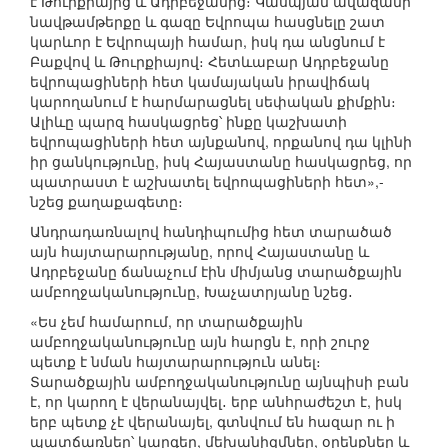
է Թուրքիայից և Ադրբեջանից։ Կասպյան ավազանի
նավթամթերքը և գազը Եվրոպա հասցնելը շատ
կարևոր է Եվրոպայի համար, իսկ դա անցնում է
Բաքվով և Թուրքիայով։ Հետևաբար Ադրբեջանը
եվրոպացիների հետ կամայական իրավիճակ
կարողանում է հարմարացնել սեփական քիմքին։
Ալիևը պարզ հասկացրեց՝ ինքը կաշխատի
եվրոպացիների հետ այնքանով, որքանով դա կլինի
իր ցանկությունը, իսկ Հայաստանը հասկացրեց, որ
պատրաստ է աշխատել եվրոպացիների հետ»,-
նշեց քաղաքագետը։
Անդրադառնալով հանդիպումից հետ տարածած
այն հայտարարությանը, որով Հայաստանը և
Ադրբեջանը ճանաչում էին միմյանց տարածքային
ամբողջականությունը, Խաչատրյանը նշեց․
«Ես չեմ համարում, որ տարածքային
ամբողջականությունը այն հարցն է, որի շուրջ
պետք է նման հայտարարություն անել։
Տարածքային ամբողջականությունը այնպիսի բան
է, որ կարող է վերանայվել․ երբ անհրաժեշտ է, իսկ
երբ պետք չէ վերանայել, գտնվում են հազար ու ի
պատճառներ՝ կարգեր, մեխանիզմներ, օրենքներ և