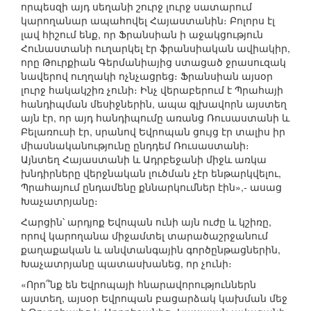
որպեսզի այդ սեղանի շուրջ լուրջ սատարում
կարողանար ապահովել Հայաստանին։ Բոլորս էլ
լավ հիշում ենք, որ Ֆրանսիան ի աջակցություն
Հունաստանի ուղարկել էր ֆրանսիական ավիակիր,
որը Թուրքիան Գերմանիայից ստացած ջրասուզակ
նավերով ուղղակի ոչնչացրեց։ Ֆրանսիան այսօր
լուրջ հակակշիռ չունի։ Ինչ վերաբերում է Պրահայի
հանդիպման մեսիջներին, ապա գլխավորն այստեղ
այն էր, որ այդ հանդիպումը առանց Ռուսաստանի և
Բելառուսի էր, սրանով Եվրոպան ցույց էր տալիս իր
միասնականությունը ընդդեմ Ռուսաստանի։
Այնտեղ Հայաստանի և Ադրբեջանի միջև առկա
խնդիրները վերջնական լուծման չէր ենթարկվելու,
Պրահայում ընդամենը քննարկումներ էին»,- ասաց
Խաչատրյանը։
Հարցին՝ արդյոք Եվոպան ունի այն ուժը և կշիռը,
որով կարողանա միջամտել տարածաշրջանում
քաղաքական և անվտանգային գործընթացներին,
Խաչատրյանը պատասխանեց, որ չունի։
«Որո՞նք են Եվրոպայի հնարավորություններն
այստեղ, այսօր Եվրոպան բացարձակ կախման մեջ