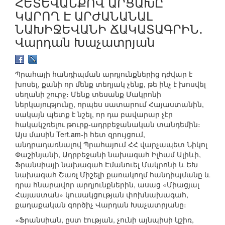
ՀԵՏԵՎԱՆՔՈՎ ԱՐՑԱԽԸ
ԿԱՐՈՂ Է ԱՐԺԱՆԱՆԱԼ
ՆԱԽԻՋԵՎԱՆԻ ՃԱԿԱՏԱԳՐԻՆ․
Վարդան Խաչատրյան
Պրահայի հանդիպման արդյունքներից դժվար է
խոսել, քանի որ մենք տեղյակ չենք, թե ինչ է խոսվել
սեղանի շուրջ։ Մենք տեսանք Մակրոնի
ներկայությունը, որպես սատարում Հայաստանին,
սակայն պետք է նշել, որ դա բավարար չէր
հակակշռելու թուրք-ադրբեջանական տանդեմին։
Այս մասին Tert.am-ի հետ զրույցում,
անդրադառնալով Պրահայում ՀՀ վարչապետ Նիկոլ
Փաշինյանի, Ադրբեջանի նախագահ Իլհամ Ալիևի,
Ֆրանսիայի նախագահ Էմանուել Մակրոնի և ԵԽ
նախագահ Շառլ Միշելի քառակողմ հանդիպմանը և
դրա հնարավոր արդյունքներին, ասաց «Միացյալ
Հայաստան» կուսակցության փոխնախագահ,
քաղաքական գործիչ Վարդան Խաչատրյանը։
«Ֆրանսիան, ըստ էության, չունի այնպիսի կշիռ,