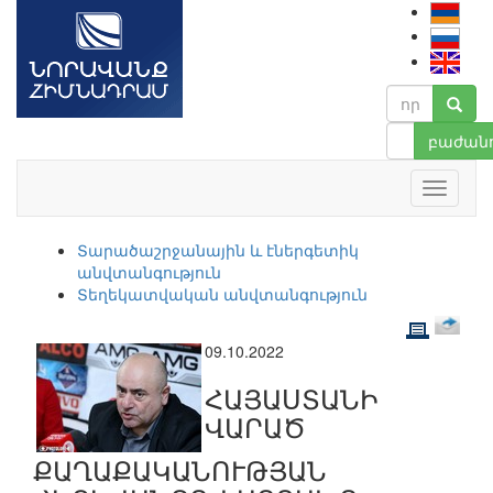
բաժանո
Տարածաշրջանային և էներգետիկ
անվտանգություն
Տեղեկատվական անվտանգություն
09.10.2022
ՀԱՅԱՍՏԱՆԻ
ՎԱՐԱԾ
ՔԱՂԱՔԱԿԱՆՈՒԹՅԱՆ