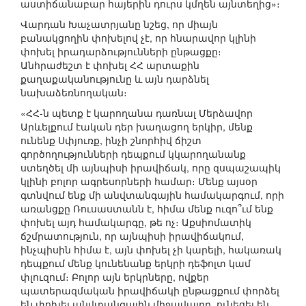
աստիճանաբար հայերին դուրս կմղեն այնտեղից»։
Վարդան Խաչատրյանը նշեց, որ միայն
բանակցողին փոխելով չէ, որ հնարավոր կլինի
փոխել իրադարձությունների ընթացքը։
Անհրաժեշտ է փոխել ՀՀ արտաքին
քաղաքականությունը և այն դարձնել
նախաձեռնողական։
«ՀՀ-ն պետք է կարողանա դառնալ Մերձավոր
Արևելքում էական դեր խաղացող երկիր, մենք
ունենք Սփյուռք, ինչի շնորհիվ ճիշտ
գործողությունների դեպքում կկարողանանք
ստեղծել մի այնպիսի իրավիճակ, որը զսպաշապիկ
կլինի բոլոր ագրեսորների համար։ Մենք այսօր
գտնվում ենք մի անվտանգային համակարգում, որի
առանցքը Ռուսաստանն է, հիմա մենք ուզո՞ւմ ենք
փոխել այդ համակարգը, թե ոչ։ Աքսիոմատիկ
ճշմրատություն, որ այնպիսի իրավիճակում,
ինչպիսին հիմա է, այն փոխել չի կարելի, հակառակ
դեպքում մենք կունենանք երկրի դեֆոլտ կամ
փլուզում։ Բոլոր այն երկրները, ովքեր
պատերազմական իրավիճակի ընթացքում փորձել
են փոխել անվտանգային միջավայրը, ունեցել են