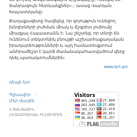
ծանրագույն հետևանքներ»,- ասաց Վարդան
Խաչատրյանը։
Քաղաքագետը հավելեց, որ գոյություն ունեցող
խնդիրների լուծման միակ և ճշգրիտ լուծումը
միացյալ Հայաստանն է։ Նա շեշտեց, որ տեղի են
ունենում տեկտոնիկ բնույթի աշխարհաքաղական
իրադարձությունների և այդ համատեսքտում
անհրաժեշտ է կարճ ժամանակահատվածում վերջ
դնել պառակտումներին։
www.tert.am
դեպի ետ
Գլխավոր
⋅
Մեր մասին
© ՑԱՆՑԱՅԻՆ
ՀԵՏԱԶՈՏԱԿԱՆ ԻՆՍՏԻՏՈՒՏ