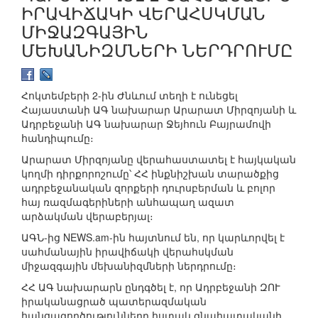
ԻՐԱՎԻՃԱԿԻ ՎԵՐԱՀՍԿՄԱՆ
ՄԻՋԱԶԳԱՅԻՆ
ՄԵԽԱՆԻԶՄՆԵՐԻ ՆԵՐԴՐՈՒՄԸ
Հոկտեմբերի 2-ին Ժնևում տեղի է ունեցել
Հայաստանի ԱԳ նախարար Արարատ Միրզոյանի և
Ադրբեջանի ԱԳ նախարար Ջեյհուն Բայրամովի
հանդիպումը։
Արարատ Միրզոյանը վերահաստատել է հայկական
կողմի դիրքորոշումը՝ ՀՀ ինքնիշխան տարածքից
ադրբեջանական զորքերի դուրսբերման և բոլոր
հայ ռազմագերիների անհապաղ ազատ
արձակման վերաբերյալ։
ԱԳՆ-ից NEWS.am-ին հայտնում են, որ կարևորվել է
սահմանային իրավիճակի վերահսկման
միջազգային մեխանիզմների ներդրումը։
ՀՀ ԱԳ նախարարն ընդգծել է, որ Ադրբեջանի ԶՈՒ
իրականացրած պատերազմական
հանցագործությունները հստակ գնահատականի