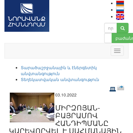
բաժանո
Տարածաշրջանային և էներգետիկ
անվտանգություն
Տեղեկատվական անվտանգություն
03.10.2022
ՄԻՐԶՈՅԱՆ-
ԲԱՅՐԱՄՈՎ
ՀԱՆԴԻՊՄԱՆԸ
ԿԱՐԵՎՈՐՎԵԼ Է ՍԱՀՄԱՆԱՅԻՆ