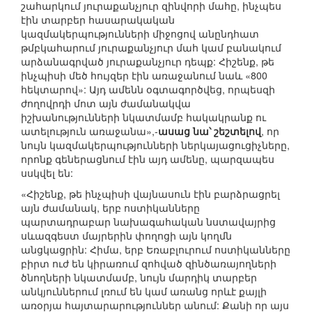
շահարկում յուրաքանչյուր զինվորի մահը, ինչպես
էին տարբեր հասարակական
կազմակերպությունների միջոցով անընդհատ
թմբկահարում յուրաքանչյուր մահ կամ բանակում
արձանագրված յուրաքանչյուր դեպք: Հիշենք, թե
ինչպիսի մեծ հույզեր էին առաջանում նաև «800
հեկտարով»: Այդ ամենն օգտագործվեց, որպեսզի
ժողովրդի մոտ այն ժամանակվա
իշխանությունների նկատմամբ հակակրանք ու
ատելություն առաջանա»,-
ասաց նա՝ շեշտելով
, որ
նույն կազմակերպությունների ներկայացուցիչները,
որոնք գեներացնում էին այդ ամենը, պարզապես
սսկվել են:
«Հիշենք, թե ինչպիսի վայնասուն էին բարձրացրել
այն ժամանակ, երբ ոստիկանները
պարտադրաբար նախագահական նստավայրից
սևազգեստ մայրերին փողոցի այն կողմն
անցկացրին: Հիմա, երբ Եռաբլուրում ոստիկանները
բիրտ ուժ են կիրառում զոհված զինծառայողների
ծնողների նկատմամբ, նույն մարդիկ տարբեր
անկյուններում լռում են կամ առանց որևէ քայլի
առօրյա հայտարարություններ անում: Քանի որ այս