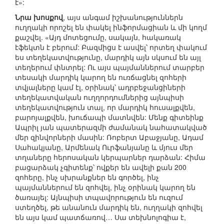
է»:
Նրա խոսքով
, այս անգամ իշխանություններն
ուղղակի որոշել են փակել ինֆորմացիան և մի կողմ
քաշվել. «Այդ մոտեցումը, սակայն, հակառակ
էֆեկտն է բերում: Բազմիցս է ասվել՝ որտեղ փակում
ես տեղեկատվությունը, մարդիկ այն սկսում են այլ
տեղերում փնտրել: Ու այս պայմաններում տարբեր
տեսակի մարդիկ կարող են ուռճացնել զոհերի
տվյալները կամ էլ, օրինակ՝ ադրբեջանցիների
տեղեկատվական ուղղորդումներից այնպիսի
տեղեկատվություն տալ, որ մարդիկ հուսալքվեն,
բարոյալքվեն, խուճապի մատնվեն: Մենք գիտեինք
Ապրիլ յան պատերազմի ժամանակ նահատակված
մեր զինվորների մասին: Ռոբերտ Աբաջյանը, Ադամ
Սահակյանը, Արմենակ Ուրֆանյանը և մյուս մեր
տղաները հերոսական կերպարներ դարձան: Հիմա
բացարձակ չգիտենք՝ ովքեր են ավելի քան 200
զոհերը, ինչ սխրանքներ են գործել, ինչ
պայմաններում են զոհվել, ինչ օրինակ կարող են
ծառայել: Այնպիսի տպավորություն են ուզում
ստեղծել, թե անանուն մարդիկ են, ուղղակի զոհվել
են այս կամ պատճառով… Սա տեխնոլոգիա է,