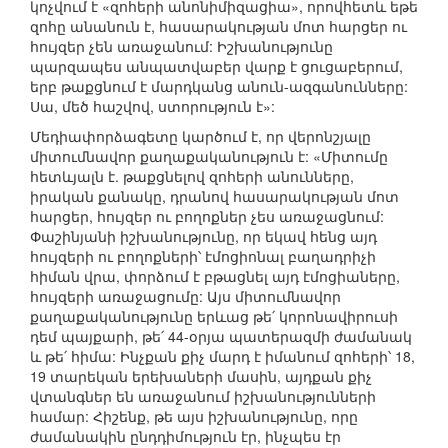
կոչվում է «զոհերի անոնիմիզացիա», որովհետև եթե
զոհը անանուն է, հասարակության մոտ հարցեր ու
հույզեր չեն առաջանում: Իշխանությունը
պարզապես անպատվաբեր վարք է ցուցաբերում,
երբ թաքցնում է մարդկանց անուն-ազգանունները:
Սա, մեծ հաշվով, ստորություն է»:
Մեդիափորձագետը կարծում է, որ վերոնշյալը
միտումնավոր քաղաքականություն է: «Միտումը
հետևյալն է. թաքցնելով զոհերի անունները,
իրական քանակը, դրանով հասարակության մոտ
հարցեր, հույզեր ու բողոքներ չես առաջացնում:
Փաշինյանի իշխանությունը, որ եկավ հենց այդ
հույզերի ու բողոքների՝ էմոցիոնալ բաղադրիչի
հիման վրա, փորձում է բթացնել այդ էմոցիաները,
հույզերի առաջացումը: Այս միտումնավոր
քաղաքականությունը երևաց թե՛ կորոնավիրուսի
դեմ պայքարի, թե՛ 44-օրյա պատերազմի ժամանակ
և թե՛ հիմա: Ինչքան քիչ մարդ է իմանում զոհերի՝ 18,
19 տարեկան երեխաների մասին, այդքան քիչ
վտանգներ են առաջանում իշխանությունների
համար: Հիշենք, թե այս իշխանությունը, որը
ժամանակին ընդդիմություն էր, ինչպես էր