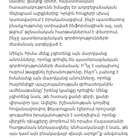
մասին, ցավոք սրտի, հայաստանյան
հասարակությունն իմացել էր ադրբեջանական
Տելեգրամ ալիքներից: Կրկին հոսքերի սխալ
կառավարում է իրականացվում, ինչի պատճառով
բնակչությունը ստիպված ինֆորմացիան այլ, այդ
թվում՝ թշնամական հարթակներում է փնտրում,
ինչը պատերազմական գործողությունների
ժամանակ արգելված է:
Մինչև հիմա մենք չգիտենք այն մարդկանց
անունները, որոնք զոհվել են պատերազմական
գործողությունների ժամանակ: Ի՞նչ է այդպիսով
ուզում թաքցնել իշխանությունը, ինչո՞ւ չպետք է
իմանանք այն մարդկանց անունները, որոնք
հայրենիքի պաշտպանության զոհասեղանին
ամենաթանկը՝ իրենց կյանքը դրեցին: Մենք
չգիտենք նաև, թե հստակ քանի գերի, քանի
վիրավոր կա: Ավելին, իշխանության կողմից
հովանավորվող ֆեյսբուքյան էջերում որոշակի
զուգահեռ իրականություն է ստեղծվում, որոնք
վերջին դեպքերը փորձում են որպես Հայաստանի
հաղթանակ ներկայացնել: Անհասկանալի է նաև, թե
այս կամ այն բնակավայր գնալն արդյո՞ք անվտանգ