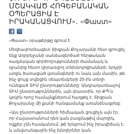
ՄՇԱԿՎԱԾ ՀՈԳԵԲԱՆԱԿԱՆ
ՕՊԵՐԱՑԻԱ Է
ԻՐԱԿԱՆԱՑՎՈՒՄ»․ «Փաստ»
«Փաստ» օրաթերթը գրում է
Մեդիափորձագետ Տիգրան Քոչարյանի հետ զրուցել
ենք Ադրբեջանի սանձազերծած հերթական
ռազմական գործողությունների ժամանակ և
դրանից հետո կիրառվող տեխնոլոգիաների, երկրի
առջև ծառացած վտանգների ու նաև այն մասին, թե
ինչ ցույց տվեցին սեպտեմբերի 25-ին տեղի
ունեցած ՏԻՄ ընտրությունները: Անդրադառնալով
ՏԻՄ ընտրություններին, այն փաստին, որ ՔՊ-ն
կրկին որոշ համայնքներում հաղթել է, Տիգրան
Քոչարյանը մի քանի հանգամանք առանձնացրեց:
«Այս ընտրությունների հիմնական ցուցիչն այն էր,
որ Հայաստանում դեռ կան բազմաթիվ մարդիկ,
ովքեր չեն հասկանում, թե երկրում ինչ իրավիճակ է,
և անվտանգային ինչ խնդիրներ կան