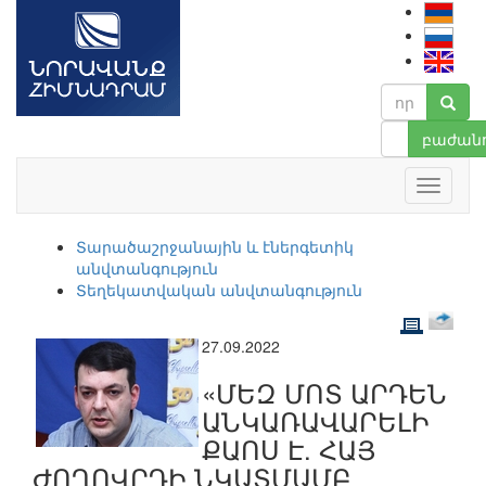
բաժանո
Տարածաշրջանային և էներգետիկ
անվտանգություն
Տեղեկատվական անվտանգություն
27.09.2022
«ՄԵԶ ՄՈՏ ԱՐԴԵՆ
ԱՆԿԱՌԱՎԱՐԵԼԻ
ՔԱՈՍ Է. ՀԱՅ
ԺՈՂՈՎՐԴԻ ՆԿԱՏՄԱՄԲ