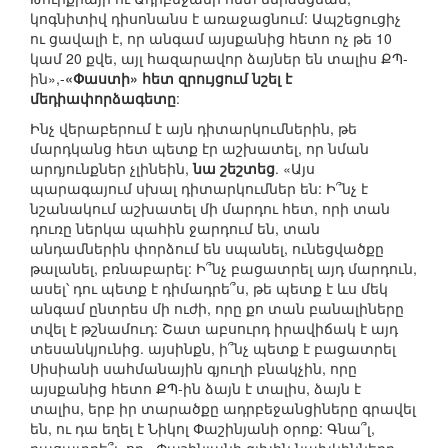
կոգնիտիվ դիսոնանս է առաջացնում: Ապշեցուցիչ
ու ցավալի է, որ անգամ այսքանից հետո ոչ թե 10
կամ 20 քվե, այլ հազարավոր ձայներ են տալիս ՔՊ-
ին»,-
«Փաստի» հետ զրույցում նշել է
մեդիափորձագետը
:
Ինչ վերաբերում է այն դիտարկումներին, թե
մարդկանց հետ պետք էր աշխատել, որ նման
արդյունքներ չլինեին,
նա շեշտեց
. «Այս
պարագայում սխալ դիտարկումներ են: Ի՞նչ է
նշանակում աշխատել մի մարդու հետ, որի տան
դուռը ներկա պահին ջարդում են, տան
անդամներին փորձում են սպանել, ունեցվածքը
թալանել, բռնաբարել: Ի՞նչ բացատրել այդ մարդուն,
ասել՝ դու պետք է դիմադրե՞ս, թե պետք է ևս մեկ
անգամ ընտրես մի ուժի, որը քո տան բանալիները
տվել է թշնամուդ: Շատ աբսուրդ իրավիճակ է այդ
տեսանկյունից. այսինքն, ի՞նչ պետք է բացատրել
Սիսիանի սահմանային գյուղի բնակչին, որը
այսքանից հետո ՔՊ-ին ձայն է տալիս, ձայն է
տալիս, երբ իր տարածքը ադրբեջանցիները գրավել
են, ու դա եղել է Նիկոլ Փաշինյանի օրոք: Գնա՞լ,