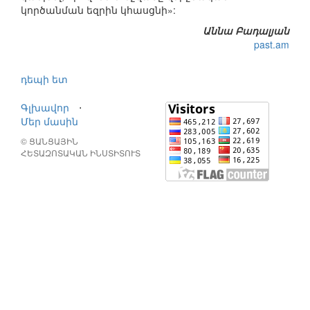
կործանման եզրին կհասցնի»:
Աննա Բադալյան
past.am
դեպի ետ
Գլխավոր
⋅
Մեր մասին
© ՑԱՆՑԱՅԻՆ
ՀԵՏԱԶՈՏԱԿԱՆ ԻՆՍՏԻՏՈՒՏ