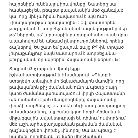
հայրենիքն ունենալու իրավունքը: Շատերը սա
հասկացել են, թեպետ բավականին մեծ զանգված
կա, որը մինչև հիմա հավատում է այս ուժի
«խաղաղության օրակարգին»: Եվ, փաստորեն,
թուրքական և ադրբեջանական ազդեցությունը մեր
թե՛ ներքին, թե՛ արտաքին քաղաքականության վրա
ապահովում են անգամ ընտրություններով, իրենց
ձայներով: Ես շատ եմ ցավում, բայց ՔՊ-ին տրված
յուրաքանչյուր ձայն սատարում է ադրբեջանա-
թուրքական ծրագրերին՝ Հայաստանի ներսում»:
Տիգրան Քոչարյանը միակ ելքը
իշխանափոխությունն է համարում. «Պետք է
ստեղծվի այնպիսի մի ճգնաժամային մարմին, որը
բավականին քիչ ժամանակ ունի և պետք է այդ
կարճ ժամանակահատվածում փրկի Հայաստանի
պետականության մնացորդները, Հայաստանը
փորձի դարձնել ոչ թե ամեն ինչի տակ ստորագրող
ու համաձայնող, այլ բանակցող կողմ: Հիմա նաև
միջազգային ավանտյուրայի են դիմում ու փորձում
մեծ աշխարհաքաղաքական բախման ժամանակ
դաշնակիցներ փոխել, փնտրել: Սա ևս պետք է
կանխել, որովհետև նշվածը վերջնական