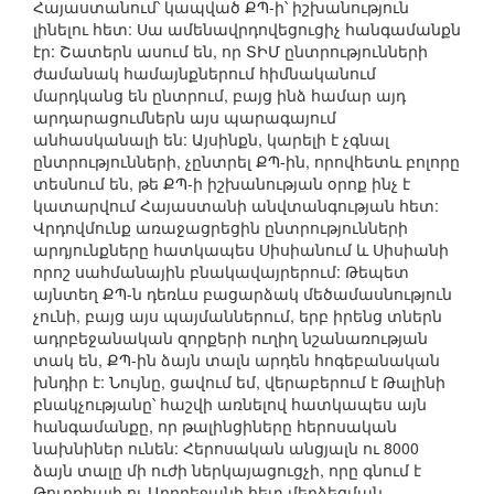
Հայաստանում՝ կապված ՔՊ-ի՝ իշխանություն
լինելու հետ: Սա ամենավրդովեցուցիչ հանգամանքն
էր: Շատերն ասում են, որ ՏԻՄ ընտրությունների
ժամանակ համայնքներում հիմնականում
մարդկանց են ընտրում, բայց ինձ համար այդ
արդարացումներն այս պարագայում
անհասկանալի են: Այսինքն, կարելի է չգնալ
ընտրությունների, չընտրել ՔՊ-ին, որովհետև բոլորը
տեսնում են, թե ՔՊ-ի իշխանության օրոք ինչ է
կատարվում Հայաստանի անվտանգության հետ:
Վրդովմունք առաջացրեցին ընտրությունների
արդյունքները հատկապես Սիսիանում և Սիսիանի
որոշ սահմանային բնակավայրերում: Թեպետ
այնտեղ ՔՊ-ն դեռևս բացարձակ մեծամասնություն
չունի, բայց այս պայմաններում, երբ իրենց տներն
ադրբեջանական զորքերի ուղիղ նշանառության
տակ են, ՔՊ-ին ձայն տալն արդեն հոգեբանական
խնդիր է: Նույնը, ցավում եմ, վերաբերում է Թալինի
բնակչությանը՝ հաշվի առնելով հատկապես այն
հանգամանքը, որ թալինցիները հերոսական
նախնիներ ունեն: Հերոսական անցյալն ու 8000
ձայն տալը մի ուժի ներկայացուցչի, որը գնում է
Թուրքիայի ու Ադրբեջանի հետ մերձեցման,