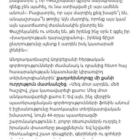
բացատրե՞լ, որ «Փաշինյանի գլխին նախկինները
զենք չեն պահել, ու նա ստիպված չէ այս ամենն
անում»: Բացատրել, որ այս մարդիկ քեզ խաբե՞լ են,
անպաշտպա՞ն թողել: Այն մարդիկ, որոնք այս կամ
այն պատճառով ժամանակին ընտրել են
Փաշինյանին ու տեսել են, թե իրենց ինչ օրն է գցել իր
«խաղաղության դարաշրջանով», իրենց ճիշտ
ընտրությունը պետք է արդեն իսկ կատարած
լինեին»:
Անդրադառնալով Ադրբեջանի հերթական
գործողությունների ժամանակ և դրանից հետո հայ
հասարակության նկատմամբ կիրառվող
տեխնոլոգիաներին՝
քաղտեխնոլոգը մի քանի
ուղղություն մատնանշեց
. «Մեզ մոտ արդեն, մեծ
հաշվով, չկա կառավարելի քաոս: Մեզ մոտ
անկառավարելի քաոս է: Եվ այն, ինչ վերջին
պատերազմական գործողությունների ֆոնին անում
է իշխանությունը հատկապես տեղեկատվական
իմաստով, նույն 44-օրյա պատերազմի
շարունակությունն է. բոլոր ռեսուրսներն ուղղել է
իրական փաստերը թաքցնելուն: Եվ նշվածի
հետևանքով շատ դեպքերի, գերիների ու զոհերի