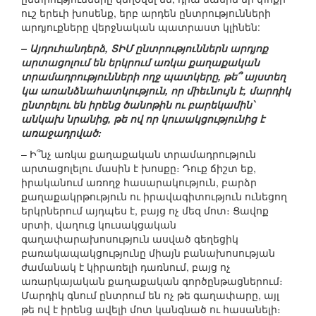
ուշ երեւի խոսենք, երբ արդեն ընտրությունների
արդյուքները վերջնական պատրաստ կլինեն:
– Այդուհանդերձ, ՏԻՄ ընտրություններն արդյոք
արտացոլում են երկրում առկա քաղաքական
տրամադրությունների ողջ պատկերը, թե՞ այստեղ
կա առանձնահատկություն, որ միեւնույն է, մարդիկ
ընտրելու են իրենց ծանոթին ու բարեկամին՝
անկախ նրանից, թե ով որ կուսակցությունից է
առաջադրված:
– Ի՞նչ առկա քաղաքական տրամադրություն
արտացոլելու մասին է խոսքը։ Դուք ճիշտ եք,
իրականում առողջ հասարակություն, բարձր
քաղաքակրթություն ու իրավագիտություն ունեցող
երկրներում այդպես է, բայց ոչ մեզ մոտ։ Ցավոք
սրտի, վաղուց կուսակցական
գաղափարախոսություն ասված գեղեցիկ
բառակապակցությունը միայն բանախոսության
ժամանակ է կիրառելի դառնում, բայց ոչ
առարկայական քաղաքական գործընթացներում։
Մարդիկ գնում ընտրում են ոչ թե գաղափարը, այլ
թե ով է իրենց ավելի մոտ կանգնած ու հասանելի։