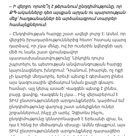
– Ի վերջո, որտե՞ղ է թերանում ընդդիմությունը, որ
ՔՊ-ականները դեռ այսքան արյան ու պարտության
մեջ՝ հաղթանակներ են արձանագրում տարբեր
համայնքներում:
– Ընդդիմության հարցը շատ ավելի լուրջ է: Ասեմ, որ
վերջին իրադարձություններից հետո՝ հստակ պարզ
դարձավ, որ չկա մեկը, ով իր ուսերին կվերցնի այդ
մեծ ու նաեւ շատ վտանգավոր
պատասխանատվությունը՝ Նիկոլին դուրս
շպրտելու եւ պետության անվտանգության հարցը
կայունացնելու խնդրում: Դրանում, իհարկե, ոչ ոքի
չի կարելի մեղադրել. երեւի պետք է գերմարդ լինես
այս կազուսային վիճակում նման քայլի գնալու
համար, այլ կերպ ասած՝ Վազգեն պետք է լինես,
բայց, ցավոք, Վազգեն էլ չկա... Ինչ վերաբերում է
ՏԻՄ ընտրությունների արդյունքներին, կարծում եմ՝
ընդդիմությունը վաղուց շատ անելիքներ ուներ
շրջաններում, ինչը չի արել: Չգիտես ինչու,
ընդդիմությունը կենտրոնացած է Երեւանի վրա, եւ
դա է հենց իր մեծագույն սխալը։ Ամեն դեպքում, այս
ՏԻՄ ընտրությունների արդյունքները դատավճիռ