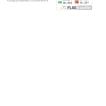
ՀԵՏԱԶՈՏԱԿԱՆ ԻՆՍՏԻՏՈՒՏ