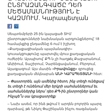
ԸՆՏՐԱԶԱՆԳՎԱԾԸ ԴԵՌ
ՄԵԾԱՄԱՍՆՈՒԹՅՈՒՆ Է
ԿԱԶՄՈՒՄ. Կարապետյան
Սեպտեմբերի 25-ին կայացած ՏԻՄ
ընտրությունների նախնական արդյունքներով՝ 18
համայնքից ընդամենը 6-ում է իշխող
«Քաղաքացիական պայմանագիր»
կուսակցությունը պարտվել մյուս քաղաքական
ուժերին: Այսպիսով՝ ՔՊ-ն չի հաղթել Քաջարանում,
Անիիում, Տաշիրում, Չարենցավանում, Բերդում,
Ալագյազում: Այս մասին
«Իրավունքը»
զրուցեց
քաղաքական մեկնաբան
ԱՆԻ ԿԱՐԱՊԵՏՅԱՆԻ
հետ:
– Փաստորեն, այն ամենից հետո, ինչ տեղի ունեցավ
եւ տեղի է ունենում մեր երկրի սահմաններում եւ
սահմաններից ներս՝ դեռ ՔՊ-ին ընտրողներ կան:
Ինչպե՞ս սա կբացատրեք:
– Նախ ասեմ, որ ինձ թվում է արդեն բոլորին պարզ
դարձավ, թե Նիկոլ Փաշինյանն ինչու ռազմական