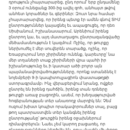
դրություն չհայտարարեց, ընդ որում՝ երբ ընդամենը
3 օրում ունեցանք 300-ից ավել զոհ, անհայտ թվով
անհետ կորածներ եւ գերիներ: Զուտ նրա համար
չհայտարարվեց, որ իրենց պետք էր ամեն գնով ՏԻՄ
ընտրություններ կայացնել եւ ապացուցել, որ դեռ
Սիսիանում, Իշխանասարում, Արենիում իրենց
ընտրող կա, եւ այդ մատաղացու ընտրազանգվածը
մեծամասնություն է կազմում: Ոչինչ, որ թուրքը
ներխուժել է մեր սուվերեն տարածք, ոչինչ, որ
Եռաբլուրում նոր շիրիմներ ունենք, կարեւորը՝ նա
մեր տղաների տաք շիրիմների վրա պահի իր
իշխանությունը եւ ի կատար ածի բոլոր այն
պայմանավորվածությունները, որոնք ստանձնել է
նոյեմբերի 9-ի կապիտուլյացիոն փաստաթղթի
ստորագրմամբ։ Ինչ վերաբերվում նրանց, ովքեր
ընտրել են իրենց դահճին, իրենց տան դռները
թուրքի առաջ բացողին, ասեմ, որ խեղաթյուրված
հոգեբանության տեր անառողջ մարդիկ են: Չեմ
ուզում խիստ կոպիտ որակավորումներ տալ, բայց
թող պատրաստվեն տեր կանգնել իրենց
ընտրությանը՝ թուրքին իրենց օջախներում
դիմավորելուն։ Նաեւ չեմ կարող բացառել, որ
ընտրությունները կեղծվել են, դրա մասին մի փոքր