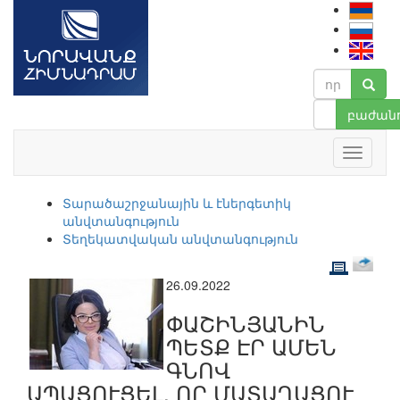
բաժանո
Տարածաշրջանային և էներգետիկ
անվտանգություն
Տեղեկատվական անվտանգություն
26.09.2022
ՓԱՇԻՆՅԱՆԻՆ
ՊԵՏՔ ԷՐ ԱՄԵՆ
ԳՆՈՎ
ԱՊԱՑՈՒՑԵԼ, ՈՐ ՄԱՏԱՂԱՑՈՒ