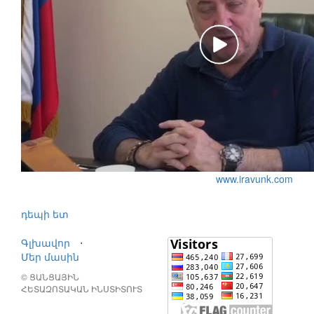
www.iravunk.com
դեպի ետ
Գլխավոր
⋅
Մեր մասին
© ՑԱՆՑԱՅԻՆ
ՀԵՏԱԶՈՏԱԿԱՆ ԻՆՍՏԻՏՈՒՏ