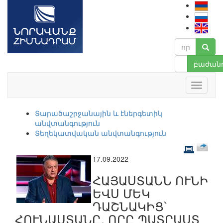
բաժանո
Տարածաշրջանային և էներգետիկ
անվտանգություն
Տեղեկատվական անվտանգություն
17.09.2022
ՀԱՅԱՍՏԱՆՆ ՈՒՆԻ
ԵՎՍ ՄԵԿ
ԴԱՇՆԱԿԻՑ՝
ՀՈՒՆԱՍՏԱՆԸ, ՈՐԸ ՊԱՏՐԱՍՏ