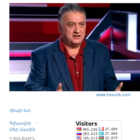
www.iravunk.com
դեպի ետ
Գլխավոր
⋅
Մեր մասին
© ՑԱՆՑԱՅԻՆ