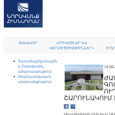
ԳԼԽԱՎՈՐ
ՀՈԴՎԱԾՆԵՐ ԵՎ
ՎԵՐԼՈՒԾՈՒԹՅՈՒՆՆԵՐ
ԻՐԱ
Տարածաշրջանային
և էներգետիկ
14.09
անվտանգություն
ԺԱ
Տեղեկատվական
անվտանգություն
ԳՈ
ՈՒ
ՇԱՐՈՒՆԱԿՈՒՄ Է
Սեպտեմբերի 13-ի լույս 1