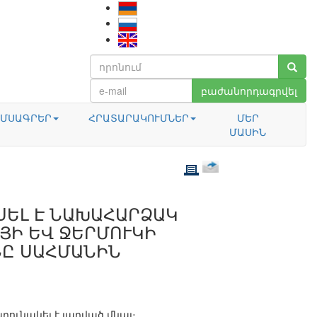
բաժանորդագրվել
ՄՍԱԳՐԵՐ
ՀՐԱՏԱՐԱԿՈՒՄՆԵՐ
ՄԵՐ
ՄԱՍԻՆ
ՍԵԼ Է ՆԱԽԱՀԱՐՁԱԿ
ՅԻ ԵՎ ՋԵՐՄՈՒԿԻ
ՆԸ ՍԱՀՄԱՆԻՆ
րունակել է լարված մնալ։