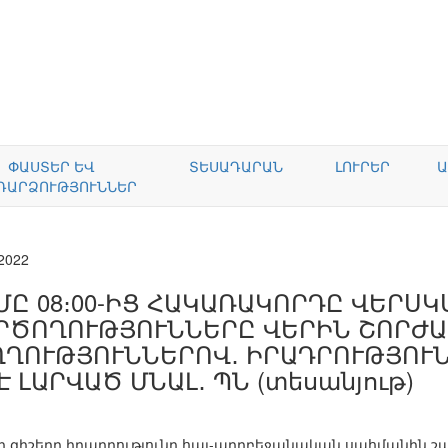
ՓԱՍՏԵՐ ԵՎ
ՏԵՍԱԴԱՐԱՆ
ԼՈՒՐԵՐ
Ա
ԴԱՐՁՈՒԹՅՈՒՆՆԵՐ
.2022
ՄԸ 08։00-ԻՑ ՀԱԿԱՌԱԿՈՐԴԸ ՎԵՐՍԿ
ՐԾՈՂՈՒԹՅՈՒՆՆԵՐԸ ՎԵՐԻՆ ՇՈՐԺԱ
ՂՂՈՒԹՅՈՒՆՆԵՐՈՎ․ ԻՐԱԴՐՈՒԹՅՈՒ
 ԼԱՐՎԱԾ ՄՆԱԼ․ ՊՆ (տեսանյութ)
4-ի գիշերը իրադրությունը հայ-ադրբեջանական սահմանին շա