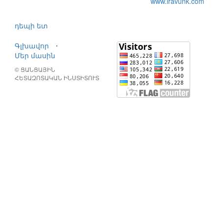
www.iravunk.com
դեպի ետ
Գլխավոր
⋅
Մեր մասին
© ՑԱՆՑԱՅԻՆ
ՀԵՏԱԶՈՏԱԿԱՆ ԻՆՍՏԻՏՈՒՏ