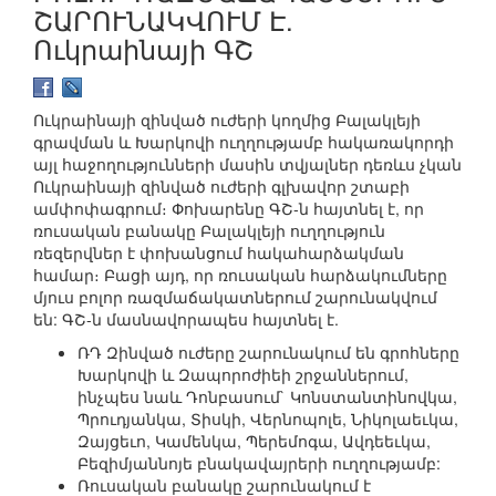
ՇԱՐՈՒՆԱԿՎՈՒՄ Է.
Ուկրաինայի ԳՇ
Ուկրաինայի զինված ուժերի կողմից Բալակլեյի
գրավման և Խարկովի ուղղությամբ հակառակորդի
այլ հաջողությունների մասին տվյալներ դեռևս չկան
Ուկրաինայի զինված ուժերի գլխավոր շտաբի
ամփոփագրում։ Փոխարենը ԳՇ-ն հայտնել է, որ
ռուսական բանակը Բալակլեյի ուղղություն
ռեզերվներ է փոխանցում հակահարձակման
համար։ Բացի այդ, որ ռուսական հարձակումները
մյուս բոլոր ռազմաճակատներում շարունակվում
են: ԳՇ-ն մասնավորապես հայտնել է.
ՌԴ Զինված ուժերը շարունակում են գրոհները
Խարկովի և Զապորոժիեի շրջաններում,
ինչպես նաև Դոնբասում` Կոնստանտինովկա,
Պրուդյանկա, Տիսկի, Վերնոպոլե, Նիկոլաեւկա,
Զայցեւո, Կամենկա, Պերեմոգա, Ավդեեւկա,
Բեզիմյաննոյե բնակավայրերի ուղղությամբ:
Ռուսական բանակը շարունակում է