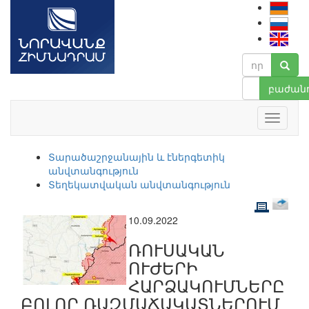
բաժանո
Տարածաշրջանային և էներգետիկ
անվտանգություն
Տեղեկատվական անվտանգություն
10.09.2022
ՌՈՒՍԱԿԱՆ
ՈՒԺԵՐԻ
ՀԱՐՁԱԿՈՒՄՆԵՐԸ
ԲՈԼՈՐ ՌԱԶՄԱՃԱԿԱՏՆԵՐՈՒՄ