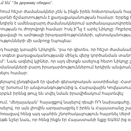
ն՝ “За державу обидно”.
րհում հեշտ ժամանակներ չեն և ինքն իրեն հռետորական հար
այտնի ճշմարտություն է քաղաքականության համար: Երբեք է
նդիրն է ամենաբարդ ժամանակներում արժանապատվորեն պ
յան ու ժողովրդի համար: Իսկ ի՞նչ է արել Նիկոլը: Ողբեր
 ցավալի ու ամոթալի իրադարձությունների, պետականությ
յունների մի ամբողջ էպոպեա:
հարցը կտային Նիկոլին. “բա որ գիտես, որ հեշտ ժամանակն
 քո տգետ քաղաքականությամբ մինչև վերջ կործանման տան
: Նաև ազնիվ կլիներ, որ այդ միտքն ասելուց հետո Նիկոլը
մանակների բարդ իրադարձություններում երկիրն անվտանգ
ելու համար:
ւն կերպով ընդգծված էր վախի գերադրական աստիճանը: Հ
՝ խոսում էր անվտանգությունից և Հարավային Կովկասում
բևէ իրենց թույլ են տվել նման իրավիճակում հայտնվել:
թում, “մեղայական” հայացքով նայելով դեպի ՌԴ նախագահը
սելով, որ այն լիովին արդարացրել է իրեն և Հայաստանը շա
ը մոռացավ հենց այդ պահին շնորհակալություն հայտնել Սեր
 եթե նշեր նաև, որ հենց ինքն էր Հայաստանի ելքը ԵԱՏՄ-ի