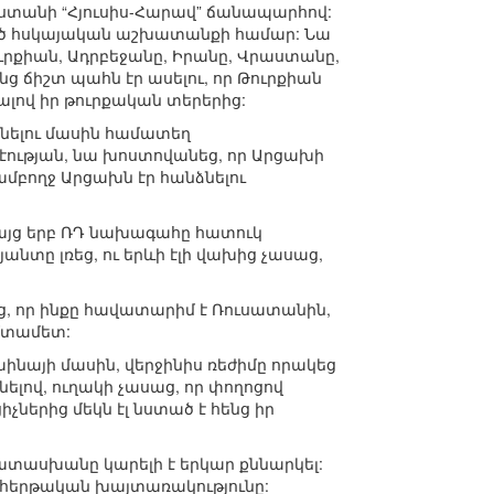
ստանի “Հյուսիս-Հարավ” ճանապարհով:
ված հսկայական աշխատանքի համար: Նա
ուրքիան, Ադրբեջանը, Իրանը, Վրաստանը,
ց ճիշտ պահն էր ասելու, որ Թուրքիան
նալով իր թուրքական տերերից:
եցնելու մասին համատեղ
էության, նա խոստովանեց, որ Արցախի
մբողջ Արցախն էր հանձնելու
 բայց երբ ՌԴ նախագահը հատուկ
անտը լռեց, ու երևի էլի վախից չասաց,
ց, որ ինքը հավատարիմ է Ռուսատանին,
ևմտամետ:
նայի մասին, վերջինիս ռեժիմը որակեց
նելով, ուղակի չասաց, որ փողոցով
ներից մեկն էլ նստած է հենց իր
պատասխանը կարելի է երկար քննարկել:
 հերթական խայտառակությունը: