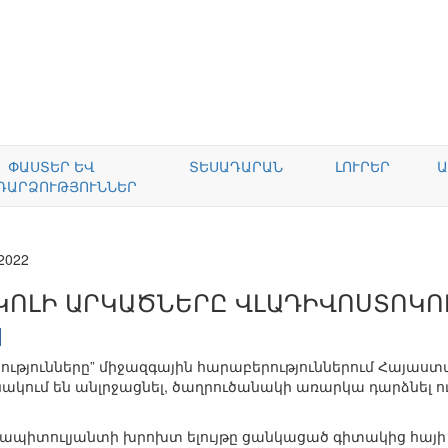
ՓԱՍՏԵՐ ԵՎ
ՏԵՍԱԴԱՐԱՆ
ԼՈՒՐԵՐ
Ա
ԴԱՐՁՈՒԹՅՈՒՆՆԵՐ
.2022
ԿՈԼԻ ԱՐԿԱԾՆԵՐԸ ՎԼԱԴԻՎՈՍՏՈԿՈ
թյունները” միջազգային հարաբերություններում Հայաստան
կում են անլրջացնել, ծաղրուծանակի առարկա դարձնել ո
 կապիտուլյանտի խրոխտ ելույթը ցանկացած գիտակից հայի