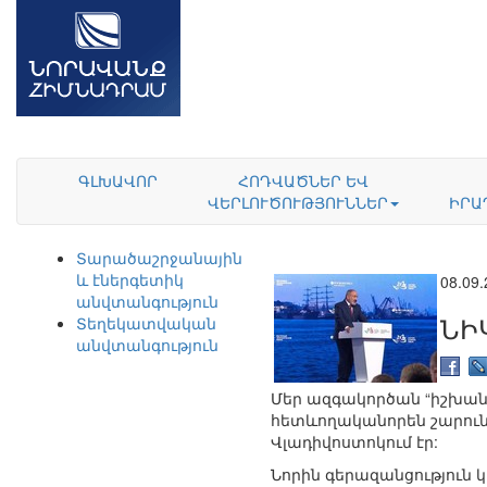
ԳԼԽԱՎՈՐ
ՀՈԴՎԱԾՆԵՐ ԵՎ
ՎԵՐԼՈՒԾՈՒԹՅՈՒՆՆԵՐ
ԻՐԱ
Տարածաշրջանային
և էներգետիկ
08.09
անվտանգություն
ՆԻ
Տեղեկատվական
անվտանգություն
Մեր ազգակործան “իշխանու
հետևողականորեն շարունա
Վլադիվոստոկում էր:
Նորին գերազանցություն