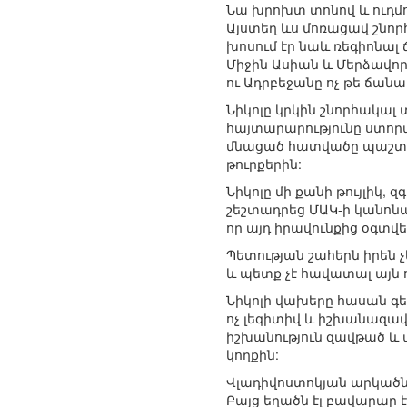
Նա խրոխտ տոնով և ուդմ
Այստեղ ևս մոռացավ շնո
խոսում էր նաև ռեգիոնալ
Միջին Ասիան և Մերձավոր
ու Ադրբեջանը ոչ թե ճանա
Նիկոլը կրկին շնորհակալ 
հայտարարությունը ստորա
մնացած հատվածը պաշտպան
թուրքերին:
Նիկոլը մի քանի թույլիկ
շեշտադրեց ՄԱԿ-ի կանոնադ
որ այդ իրավունքից օգտվե
Պետության շահերն իրեն 
և պետք չէ հավատալ այն 
Նիկոլի վախերը հասան գ
ոչ լեգիտիվ և իշխանազավթ
իշխանություն զավթած և 
կողքին:
Վլադիվոստոկյան արկածնե
Բայց եղածն էլ բավարար