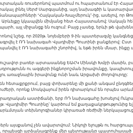
ուրտական ռուսերոնով պատմում ու հպարտանում էր Հայա
րհակալ լինել Սերժ Սարգսյանից, այդ նախագծի և կատար
 ճանապարհների “Հայկական-Խաչմերուկ”-ից, ասելով, որ Թ
 Արևելքը կկապվեն միմյանց հետ Հայաստանով: Սակայն հեն
պարհ, այլ միջանցք են ուզում: Բայց չասեց, երևի թե վախե
տոնով նշեց, որ 2020թ. նոյեմբերի 9-ին պատերազմը կանգն
գրվել է ՌԴ նախագահ Վլադիմիր Պուտինի ջանքերով: Ըստ 
վել է ՌԴ նախագահի շնորհիվ, և եթե իրեն մնար, ինքը ա
, զգուշավոր բառեր արտասանեց ԵԱՀԿ Մինսկի Խմբի մասին,
րությունն ու ազգերի ինքնորոշման իրավունքը, կապիտուլյ
լու առաջնային իրավունք ունի նաև Արցախի ժողովուրդը:
չեն հետաքրքրում, բայց փոխարենը մի քանի անգամ ընդգծե
ուժերի, որոնք Մոսկվայում իրեն դիտարկում են որպես ար
երադրական աստիճանի, երբ ՌԴ նախագահը խոսելով Ուկրաի
: Վլադիմիր Պուտինը՝ կարծում եմ քաղաքակրթությունից ել
արևմտյան տեխնոլոգիաներ կիրառած ռեժիմի ներկայացուցիչ
րն այսքանով չեն ավարտվում: Նիկոլի ելույթն ու հարցու
 է, որպեսզի արձանագրենք մեր պետությանը պատուհասած