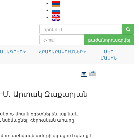
բաժանորդագրվել
ՄՍԱԳՐԵՐ
ՀՐԱՏԱՐԱԿՈՒՄՆԵՐ
ՄԵՐ
ՄԱՍԻՆ
ՒՄ. Արտակ Զաքարյան
ը ոչ միայն զգետնել են, այլ նաև
ւ նսեմացնել: Հերթական արարը
 մոտ առնվազն ամոթի զգացում պետք է