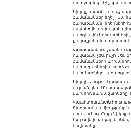
առաջացներ: Ինչպես ասում ե
Նիկոլը ասում է, որ աշխա
ժամանակներ եղել”: Սա հ
քաղաքական լիդերների խ
ապահովել սեփական պետութ
մարդկային կորուստների,
քաղաքական խայտառակութ
Հայաստանում շատերն այդ 
դավաճան չես, ինչո”ւ ես
ժամանակների աշխարհում”
նախագահներին՝ բոլոր ժա
կայունացնելու և զարգացն
Նիկոլի ելույթում ցայտո
ուղղած դեպ ՌԴ նախագահը
նախորդ նախագահները, եր
Կապիտուլյանտն իր ելույ
Տնտեսական միությունը՝ ա
միությունից: Բայց Նիկոլ
Իսկ ավելի արդար կլիներ,
հեղինակը: