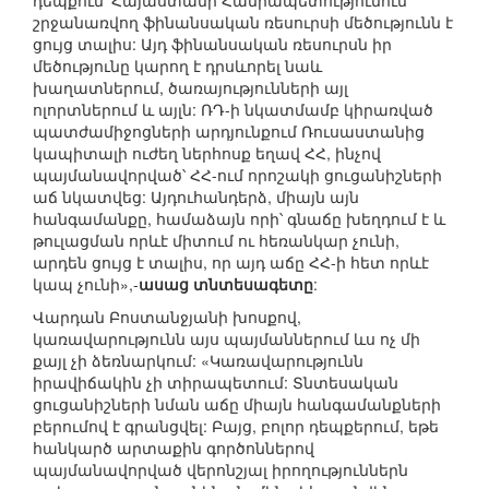
դեպքում՝ Հայաստանի Հանրապետությունում
շրջանառվող ֆինանսական ռեսուրսի մեծությունն է
ցույց տալիս: Այդ ֆինանսական ռեսուրսն իր
մեծությունը կարող է դրսևորել նաև
խաղատներում, ծառայությունների այլ
ոլորտներում և այլն: ՌԴ-ի նկատմամբ կիրառված
պատժամիջոցների արդյունքում Ռուսաստանից
կապիտալի ուժեղ ներհոսք եղավ ՀՀ, ինչով
պայմանավորված՝ ՀՀ-ում որոշակի ցուցանիշների
աճ նկատվեց: Այդուհանդերձ, միայն այն
հանգամանքը, համաձայն որի՝ գնաճը խեղդում է և
թուլացման որևէ միտում ու հեռանկար չունի,
արդեն ցույց է տալիս, որ այդ աճը ՀՀ-ի հետ որևէ
կապ չունի»,-
ասաց տնտեսագետը
:
Վարդան Բոստանջյանի խոսքով,
կառավարությունն այս պայմաններում ևս ոչ մի
քայլ չի ձեռնարկում: «Կառավարությունն
իրավիճակին չի տիրապետում: Տնտեսական
ցուցանիշների նման աճը միայն հանգամանքների
բերումով է գրանցվել: Բայց, բոլոր դեպքերում, եթե
հանկարծ արտաքին գործոններով
պայմանավորված վերոնշյալ իրողություններն