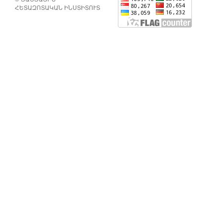
ՀԵՏԱԶՈՏԱԿԱՆ ԻՆՍՏԻՏՈՒՏ