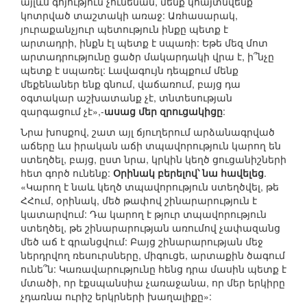
այլևս գոյություն չունենան, մենք կհայտնվենք
կոտրված տաշտակի առաջ: Առհասարակ,
յուրաքանչյուր պետություն ինքը պետք է
արտադրի, ինքն էլ պետք է սպառի: Եթե մեզ մոտ
արտադրությունը ցածր մակարդակի վրա է, ի՞նչը
պետք է սպառել: Լավագույն դեպքում մենք
մեքենաներ ենք գնում, վաճառում, բայց դա
օգտակար աշխատանք չէ, տնտեսության
զարգացում չէ»,-
ասաց մեր զրուցակիցը
:
Նրա խոսքով, շատ այլ ճյուղերում արձանագրված
աճերը ևս իրական աճի տպավորություն կարող են
ստեղծել, բայց, ըստ նրա, կրկին կեղծ ցուցանիշների
հետ գործ ունենք:
Օրինակ բերելով՝ նա հավելեց
.
«Կարող է նաև կեղծ տպավորություն ստեղծվել, թե
ՀՀում, օրինակ, մեծ թափով շինարարություն է
կատարվում: Դա կարող է թյուր տպավորություն
ստեղծել, թե շինարարության առումով չափազանց
մեծ աճ է գրանցվում: Բայց շինարարության մեջ
ներդրվող ռեսուրսները, միգուցե, արտաքին ծագում
ունե՞ն: Կառավարությունը հենց դրա մասին պետք է
մտածի, որ էքսպանսիա չառաջանա, որ մեր երկիրը
չդառնա ուրիշ երկրների խաղալիքը»: