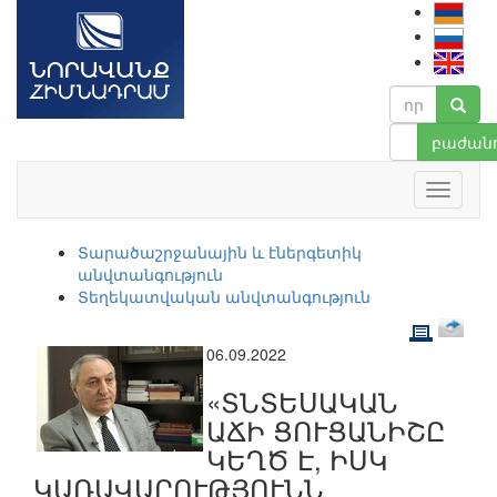
բաժանո
Տարածաշրջանային և էներգետիկ
անվտանգություն
Տեղեկատվական անվտանգություն
06.09.2022
«ՏՆՏԵՍԱԿԱՆ
ԱՃԻ ՑՈՒՑԱՆԻՇԸ
ԿԵՂԾ Է, ԻՍԿ
ԿԱՌԱՎԱՐՈՒԹՅՈՒՆՆ