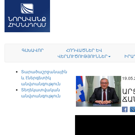
ԳԼԽԱՎՈՐ
ՀՈԴՎԱԾՆԵՐ ԵՎ
ՎԵՐԼՈՒԾՈՒԹՅՈՒՆՆԵՐ
ԻՐԱ
Տարածաշրջանային
և էներգետիկ
19.05
անվտանգություն
ԱՐ
Տեղեկատվական
անվտանգություն
ՃԱ