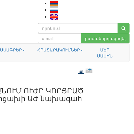
բաժանորդագրվել
ՄՍԱԳՐԵՐ
ՀՐԱՏԱՐԱԿՈՒՄՆԵՐ
ՄԵՐ
ՄԱՍԻՆ
ԱՆՈՒՄ ՈՒԺԸ ԿՈՐՑՐԱԾ
Արցախի ԱԺ նախագահ