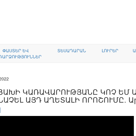
ՓԱՍՏԵՐ ԵՎ
ՏԵՍԱԴԱՐԱՆ
ԼՈՒՐԵՐ
Ա
ԴԱՐՁՈՒԹՅՈՒՆՆԵՐ
.2022
ՑԱԽԻ ԿԱՌԱՎԱՐՈՒԹՅԱՆԸ ԿՈՉ ԵՄ 
ՆԱՉԵԼ ԱՅԴ ԱՂԵՏԱԼԻ ՈՐՈՇՈՒՄԸ. 