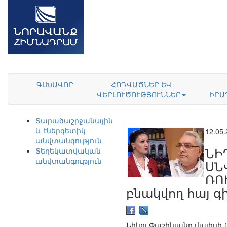
ԳԼԽԱՎՈՐ
ՀՈԴՎԱԾՆԵՐ ԵՎ
ՎԵՐԼՈՒԾՈՒԹՅՈՒՆՆԵՐ
ԻՐԱ
Տարածաշրջանային
և էներգետիկ
12.05
անվտանգություն
ՆԻ
Տեղեկատվական
անվտանգություն
ՍՆ
ՌՈ
բնակվող հայ 
Նիկոլ Փաշինյանը մայիսի