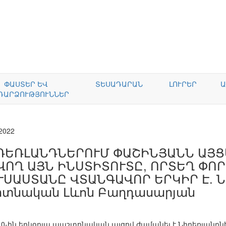
ՓԱՍՏԵՐ ԵՎ
ՏԵՍԱԴԱՐԱՆ
ԼՈՒՐԵՐ
Ա
ԴԱՐՁՈՒԹՅՈՒՆՆԵՐ
.2022
ԴԵՌԼԱՆԴՆԵՐՈՒՄ ՓԱՇԻՆՅԱՆՆ ԱՅՑԵ
ՎՈՂ ԱՅՆ ԻՆՍՏԻՏՈՒՏԸ, ՈՐՏԵՂ ՓՈՐ
ՒՍԱՍՏԱՆԸ ՎՏԱՆԳԱՎՈՐ ԵՐԿԻՐ Է. Ն
գիտնական Լևոն Բաղդասարյան
 10-ին երկօրյա պաշտոնական այցով ժամանել է Նիդեռլանդն