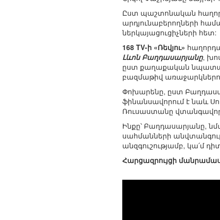
Ըստ պաշտոնական հաղորդա
արդյունաբերողների համա
ներկայացուցիչների հետ:
168 TV-ի «Ռեվյու»
հաղորդա
Լևոն Բաղդասարյանը
, խո
ըստ քաղաքական նպատակա
բազմաթիվ առաջարկներով
Փոխարենը, ըստ Բաղդասար
ֆինանսավորում է նաև Սո
Ռուսաստանը վտանգավոր 
Ինքը՝ Բաղդասարյանը, ն
սահմանների անվտանգութ
անզգուշությամբ, կա՛մ դի
Հարցազրույցի մանրամաս