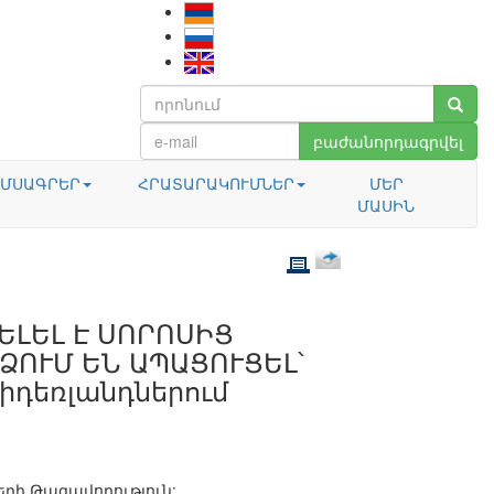
բաժանորդագրվել
ՄՍԱԳՐԵՐ
ՀՐԱՏԱՐԱԿՈՒՄՆԵՐ
ՄԵՐ
ՄԱՍԻՆ
ԼԵԼ Է ՍՈՐՈՍԻՑ
ՁՈՒՄ ԵՆ ԱՊԱՑՈՒՑԵԼ՝
իդեռլանդներում
երի Թագավորություն: