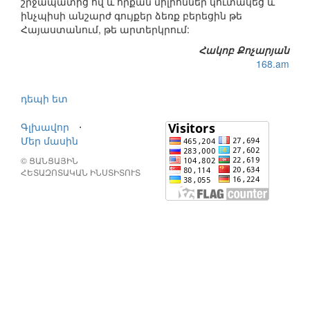
շրջապատից ով և որքան միլիոններ կուտակեց և
ինչպիսի անշարժ գույքեր ձեռք բերեցին թե
Հայաստանում, թե արտերկրում:
Հակոբ Քոչարյան
168.am
դեպի ետ
Գլխավոր
⋅
Մեր մասին
© ՑԱՆՑԱՅԻՆ
ՀԵՏԱԶՈՏԱԿԱՆ ԻՆՍՏԻՏՈՒՏ