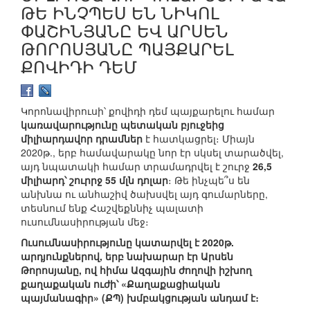
ԹԵ ԻՆՉՊԵՍ ԵՆ ՆԻԿՈԼ
ՓԱՇԻՆՅԱՆԸ ԵՎ ԱՐՍԵՆ
ԹՈՐՈՍՅԱՆԸ ՊԱՅՔԱՐԵԼ
ՔՈՎԻԴԻ ԴԵՄ
Կորոնավիրուսի՝ քովիդի դեմ պայքարելու համար
կառավարությունը պետական բյուջեից
միլիարդավոր դրամներ
է հատկացրել։ Միայն
2020թ., երբ համավարակը նոր էր սկսել տարածվել,
այդ նպատակի համար տրամադրվել է շուրջ
26,5
միլիարդ՝ շուրրջ 55 մլն դոլար
։ Թե ինչպե՞ս են
անխնա ու անհաշիվ ծախսվել այդ գումարները,
տեսնում ենք Հաշվեքննիչ պալատի
ուսումնասիրության մեջ։
Ուսումնասիրությունը կատարվել է 2020թ.
արդյունքներով, երբ նախարար էր Արսեն
Թորոսյանը, ով հիմա Ազգային ժողովի իշխող
քաղաքական ուժի՝ «Քաղաքացիական
պայմանագիր» (ՔՊ) խմբակցության անդամ է։