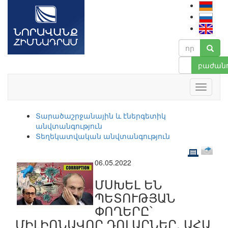
բաժանո
Տարածաշրջանային և էներգետիկ
անվտանգություն
Տեղեկատվական անվտանգություն
06.05.2022
ՄՍԽԵԼ ԵՆ
ՊԵՏՈՒԹՅԱՆ
ՓՈՂԵՐԸ՝
ՄԻԼԻՈՆԱՎՈՐ ԴՈԼԱՐՆԵՐ. ԱՀԱ