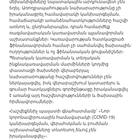
մեխանիզմները նպատակային արդյունավետ չեն
եղել։ Առողջապահության նախարարությունը չի
իրականացրել համավարակի կանխարգելման,
համաճարակի առանձնահատկությունները հաշվի
առնող և, ընդհանրապես, դրան համարժեք
ռազմավարական կառավարման պլանավորման
աշխատանքներ։ Կառավարության հատկացրած
ֆինանսավորման համար չի սահմանվել ծախսային
ուղղություններ և ոչ ֆինանսական ցուցանիշներ։
Պետական կառավարման և տեղական
ինքնակառավարման մարմինների կողմից
փաստացի ծախսերի վերաբերյալ
նախարարությանը հաշվետվություններ չեն
ներկայացվել, իսկ վերաբաշխում կատարելու և
գումար հատկացնելու գործընթացը իրականացվել
է առանց այդ հաշվետվությունների և ծախսային
հիմնավորումների։
Հաշվեքննիչ պալատի գնահատմամբ՝ «Նոր
կորոնավիրուսային համավարակի (COVID-19)
կանխարգելման, վերահսկման և բուժման
աշխատանքները տնտեսող ձևով չեն
իրականացվել»։