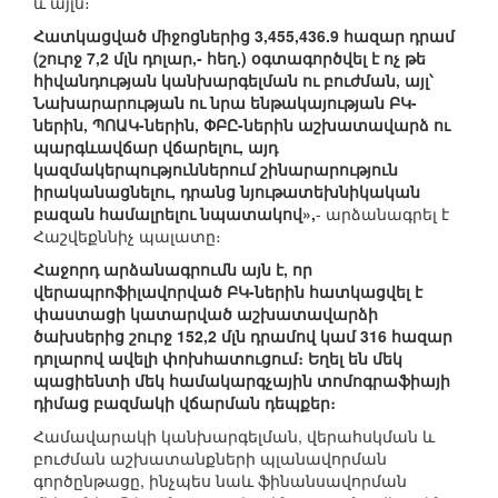
և այլն։
Հատկացված միջոցներից 3,455,436.9 հազար դրամ
(շուրջ 7,2 մլն դոլար,- հեղ.) օգտագործվել է ոչ թե
հիվանդության կանխարգելման ու բուժման, այլ՝
Նախարարության ու նրա ենթակայության ԲԿ-
ներին, ՊՈԱԿ-ներին, ՓԲԸ-ներին աշխատավարձ ու
պարգևավճար վճարելու, այդ
կազմակերպություններում շինարարություն
իրականացնելու, դրանց նյութատեխնիկական
բազան համալրելու նպատակով»,
- արձանագրել է
Հաշվեքննիչ պալատը։
Հաջորդ արձանագրումն այն է, որ
վերապրոֆիլավորված ԲԿ-ներին հատկացվել է
փաստացի կատարված աշխատավարձի
ծախսերից շուրջ 152,2 մլն դրամով կամ 316 հազար
դոլարով ավելի փոխհատուցում։ Եղել են մեկ
պացիենտի մեկ համակարգչային տոմոգրաֆիայի
դիմաց բազմակի վճարման դեպքեր։
Համավարակի կանխարգելման, վերահսկման և
բուժման աշխատանքների պլանավորման
գործընթացը, ինչպես նաև ֆինանսավորման