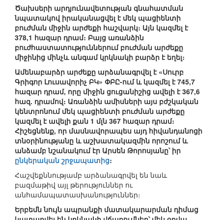
Ծախսերի արդյունավետության գնահատման
նպատակով իրականացվել է մեկ պացիենտի
բուժման միջին արժեքի հաշվարկ։ Այն կազմել է
378,1 հազար դրամ։ Բայց առանձին
բուժհաստատություններում բուժման արժեքը
միջինից մինչև անգամ կրկնակի բարձր է եղել։
Ամենաբարձր արժեքը արձանագրվել է «Սուրբ
Գրիգոր Լուսավորիչ ԲԿ» ՓԲԸ-ում և կազմել է 745,7
հազար դրամ, որը միջին ցուցանիշից ավելի է 367,6
հազ. դրամով։ Առանձին ամիսների այս բժշկական
կենտրոնում մեկ պացիենտի բուժման արժեքը
կազմել է ավելի քան 1 մլն 367 հազար դրամ։
Հիշեցնենք, որ մասնավորապես այդ հիվանդանոցի
տնօրինությանը և աշխատակազմին որոշում և
անձամբ նշանակում էր Արսեն Թորոսյանը՝ իր
ընկերական շրջապատից
։
Հաշվեքննությամբ արձանագրվել են նաև
բազմաթիվ այլ թերություններ ու
անհամապատասխանություններ։
Երբեմն նույն ապրանքի մատակարարման դիմաց
կատարվել են կրկնակի վճարումներ՝ մեկ օրվա