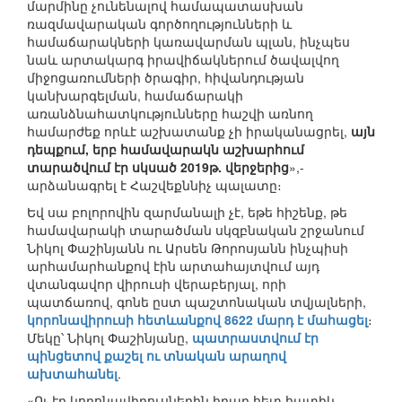
մարմինը չունենալով համապատասխան
ռազմավարական գործողությունների և
համաճարակների կառավարման պլան, ինչպես
նաև արտակարգ իրավիճակներում ծավալվող
միջոցառումների ծրագիր, հիվանդության
կանխարգելման, համաճարակի
առանձնահատկությունները հաշվի առնող
համարժեք որևէ աշխատանք չի իրականացրել,
այն
դեպքում, երբ համավարակն աշխարհում
տարածվում էր սկսած 2019թ. վերջերից
»,-
արձանագրել է Հաշվեքննիչ պալատը։
Եվ սա բոլորովին զարմանալի չէ, եթե հիշենք, թե
համավարակի տարածման սկզբնական շրջանում
Նիկոլ Փաշինյանն ու Արսեն Թորոսյանն ինչպիսի
արհամարհանքով էին արտահայտվում այդ
վտանգավոր վիրուսի վերաբերյալ, որի
պատճառով, գոնե ըստ պաշտոնական տվյալների,
կորոնավիրուսի հետևանքով 8622 մարդ է մահացել
։
Մեկը՝ Նիկոլ Փաշինյանը,
պատրաստվում էր
պինցետով քաշել ու տնական արաղով
ախտահանել
.
«Ու էդ կորոնավիրուսներին իրար հետ հատիկ-