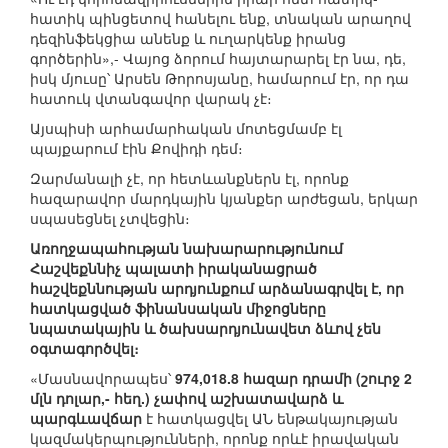
հատիկ պինցետով հանելու ենք, տնական արաղով
դեզինֆեկցիա անենք և ուղարկենք իրանց
գործերին»,- Վայոց ձորում հայտարարել էր նա, դե,
իսկ մյուսը՝ Արսեն Թորոսյանը, համարում էր, որ դա
հատուկ վտանգավոր վարակ չէ։
Այսպիսի արհամարհական մոտեցմամբ էլ
պայքարում էին Քովիդի դեմ։
Զարմանալի չէ, որ հետևանքներն էլ, որոնք
հազարավոր մարդկային կյանքեր արժեցան, երկար
սպասեցնել չտվեցին։
Առողջապահության նախարարությունում
Հաշվեքննիչ պալատի իրականացրած
հաշվեքննության արդյունքում արձանագրվել է, որ
հատկացված ֆինանսական միջոցները
նպատակային և ծախսարդյունավետ ձևով չեն
օգտագործվել։
«Մասնավորապես՝
974,018.8 հազար դրամի (շուրջ 2
մլն դոլար,- հեղ.) չափով աշխատավարձ և
պարգևավճար
է հատկացվել ԱՆ ենթակայության
կազմակերպությունների, որոնք որևէ իրավական