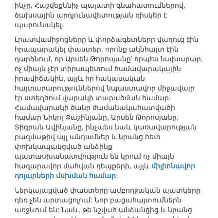
ինչը, Հաշվեքննիչ պալատի գնահատումներով,
ծախսային արդյունավետության ռիսկեր է
պարունակել։
Լրատվամիջոցները և փորձագետները վաղուց էին
հրապարակել փաստեր, որոնք ակնհայտ էին
դարձնում, որ Արսեն Թորոսյանը՝ որպես նախարար,
ոչ միայն չէր տիրապետում համավարակային
իրավիճակին, այլև իր հակասական
հայտարարություններով նպաստավոր միջավայր
էր ստեղծում վարակի տարածման համար։
Համավարակի ծանր ժամանակահատվածի
համար Նիկոլ Փաշինյանը, Արսեն Թորոսյանը,
Տիգրան Ավինյանը, ինչպես նաև կառավարության
բազմաթիվ այլ անդամներ և նրանց հետ
փոխկապակցված անձինք
պատասխանատվություն են կրում ոչ միայն
հազարավոր մահվան դեպքերի, այլև
միլիոնավոր
դոլարների մսխման համար
։
Ներկայացված փաստերը ամբողջական պատկերը
դեռ չեն արտացոլում: Նոր բացահայտումներն
առջևում են: Նաև, թե նշված անձանցից և նրանց