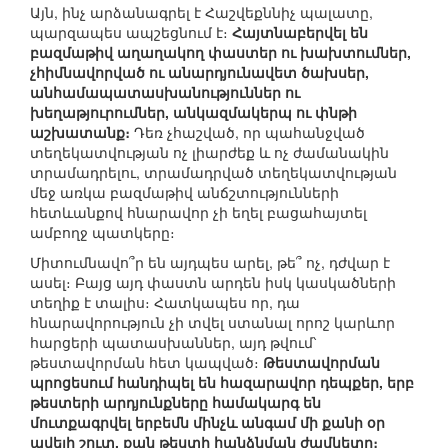
Այն, ինչ արձանագրել է Հաշվեքննիչ պալատը,
պարզապես ապշեցնում է։
Հայտնաբերվել են
բազմաթիվ աղաղակող փաստեր ու խախտումներ,
չհիմնավորված ու անարդյունավետ ծախսեր,
անհամապատասխանություններ ու
խեղաթյուրումներ, անկազմակերպ ու փնթի
աշխատանք։
Դեռ չհաշված, որ պահանջված
տեղեկատվության ոչ լիարժեք և ոչ ժամանակին
տրամադրելու, տրամադրված տեղեկատվության
մեջ առկա բազմաթիվ անճշտությունների
հետևանքով հնարավոր չի եղել բացահայտել
ամբողջ պատկերը։
Միտումնավո՞ր են այդպես արել, թե՞ ոչ, դժվար է
ասել։ Բայց այդ փաստն արդեն իսկ կասկածների
տեղիք է տալիս։ Հատկապես որ, դա
հնարավորություն չի տվել ստանալ որոշ կարևոր
հարցերի պատասխաններ, այդ թվում՝
թեստավորման հետ կապված։
Թեստավորման
պրոցեսում հանդիպել են հազարավոր դեպքեր, երբ
թեստերի արդյունքները համակարգ են
մուտքագրվել երբեմն մինչև անգամ մի քանի օր
ավելի շուտ, քան թեստի հանձնման ժամկետը։