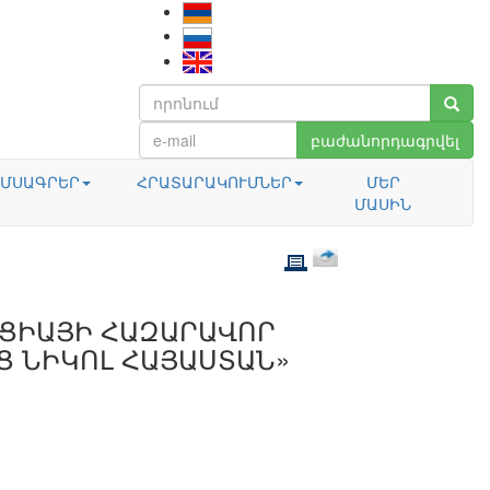
բաժանորդագրվել
ՄՍԱԳՐԵՐ
ՀՐԱՏԱՐԱԿՈՒՄՆԵՐ
ՄԵՐ
ՄԱՍԻՆ
ՑԻԱՅԻ ՀԱԶԱՐԱՎՈՐ
Ց ՆԻԿՈԼ ՀԱՅԱՍՏԱՆ»