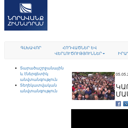
ԳԼԽԱՎՈՐ
ՀՈԴՎԱԾՆԵՐ ԵՎ
ՎԵՐԼՈՒԾՈՒԹՅՈՒՆՆԵՐ
ԻՐԱ
Տարածաշրջանային
և էներգետիկ
05.05
անվտանգություն
ԿԱ
Տեղեկատվական
անվտանգություն
ՄԱ