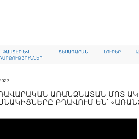
ՓԱՍՏԵՐ ԵՎ
ՏԵՍԱԴԱՐԱՆ
ԼՈՒՐԵՐ
Ա
ԴԱՐՁՈՒԹՅՈՒՆՆԵՐ
.2022
ՌԱՎԱՐԱԿԱՆ ԱՌԱՆՁՆԱՏԱՆ ՄՈՏ ԱԿ
ՍՆԱԿԻՑՆԵՐԸ ԲՂԱՎՈՒՄ ԵՆ՝ «ԱՌԱՆ