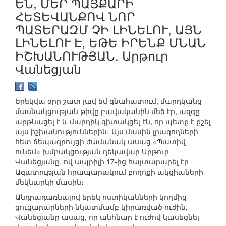
ԵՆ, ՄԵՐ ՊԱՅՔԱՐԻ
ՀԵՏԵՎԱՆՔՈՎ ՆՈՐ
ՊԱՏԵՐԱԶՄ ՉԻ ԼԻՆԵԼՈՒ, ԱՅՆ
ԼԻՆԵԼՈՒ Է, ԵԹԵ ԻՐԵՆՔ ՄՆԱՆ
ԻՇԽԱՆՈՒԹՅԱՆ. Արթուր
Վանեցյան
Երեկվա օրը շատ լավ եմ գնահատում, մարդկանց
մասնակցության թիվը բավականին մեծ էր, ազգը
արթնացել է և մարդիկ գիտակցել էն, որ պետք է քշել
այս իշխանություններին։ Այս մասին լրագողների
հետ ճեպազրույցի ժամանակ ասաց «Պատիվ
ունեմ» խմբակցության ղեկավար Արթուր
Վանեցյանը, ով ապրիլի 17-ից հայտարարել էր
Ազատության հրապարակում բողոքի ակցիաների
մեկնարկի մասին։
Անդրադառնալով երեկ ոստիկանների կողմից
ցուցարարների նկատմամբ կիրառված ուժին,
Վանեցյանը ասաց, որ անհնար է ուժով կասեցնել