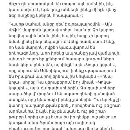
ճիշտ գնահատական են տալիս այն ամենին, ինչ
կատարվում է, եթե դուք անկեղծ լինեք մինչև վերջ,
ձեր ոտքերը կբերեն հրապարակ»:
Դավիթ Սահակյանցը դեմ է գլոբալալիզմին. «Այն
միֆ է՝ մարդուն կառավարելու համար: Չի կարող
նորվեգացին նման լինել հային, հայը չի կարող
նման լինել ինդոնեզացուն: Մենք հասկանում ենք,
որ կան մարդիկ, ովքեր կառավարում են
երկրագունդը, և որ իրենց ապրանքը լավ վաճառվի,
պետք է բոլոր երկրներում հասարակությունները
նույն կերպ ընկալեն, այսինքն՝ այն «Կոկա-կոլան»,
որը սիրում են Ամերիկայում, իրենք պարտադրում
են Իրաքում ապրող երեխային նույնպես «Կոկա-
կոլա» սիրել: Դա վերաբերում է ոչ միայն «Կոկա-
կոլային», այլև գաղափարներին. Գաղափարները
տարածելով՝ փորձում են սպառողների զանգված
սարքեն, որը կծառայի իրենց շահերին: Դա երբեք չի
կարող խաղաղության բերել, որովհետև ուշ թե շուտ
արթնանում է այն, ինչ բնական է, ուշ թե շուտ
թուրքը նորից ցույց է տալիս իր դեմքը, ուշ թե շուտ
կարթանանա Ֆրանսիայի այն սպիտակ
բնակչությունը, որը կասի՝ ախր սա մեր երկիրն է,