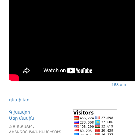
168.am
դեպի ետ
Գլխավոր
⋅
Մեր մասին
© ՑԱՆՑԱՅԻՆ
ՀԵՏԱԶՈՏԱԿԱՆ ԻՆՍՏԻՏՈՒՏ