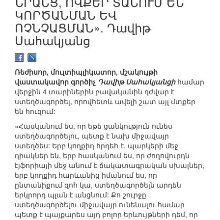
ՆՐԱՆՑ, ՈՎՔԵՐ ՏԱՆՈՒՄ ԵՆ
ԿՈՐԾԱՆՄԱՆ ԵՎ
ՈՉՆՉԱՑՄԱՆ». Դավիթ
Սահակյանց
Ռեժիսոր, մուլտիպլիկատոր, մշակույթի
վաստակավոր գործիչ
Դավիթ Սահակյանցի
համար
վերջին 4 տարիներին բավականին դժվար է
ստեղծագործել, որովհետև ավելի շատ այլ մտքեր
են հուզում:
«Հասկանում ես, որ եթե ցանկություն ունես
ստեղծագործելու, պետք է նախ միջավայր
ստեղծես: Երբ կողքիդ հրդեհ է, պարկերի մեջ
դիակներ են, երբ հասկանում ես, որ ժողովուրդն
էյֆորիայի մեջ անում է ճակատագրական սխալներ,
երբ կողքիդ հարևանից իմանում ես, որ
ընտանիքում զոհ կա, ստեղծագործելն արդեն
երկրորդ պլան է անցնում: Քո շուրջը
ստեղծագործելու միջավայր ունենալու համար
պետք է պայքարես այդ բոլոր երևույթների դեմ, որ