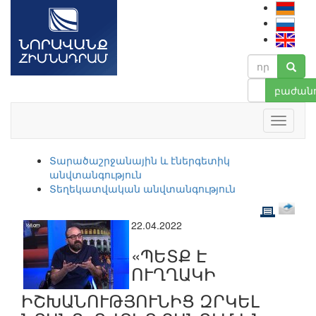
բաժանո
Տարածաշրջանային և էներգետիկ
անվտանգություն
Տեղեկատվական անվտանգություն
22.04.2022
«ՊԵՏՔ Է
ՈՒՂՂԱԿԻ
ԻՇԽԱՆՈՒԹՅՈՒՆԻՑ ԶՐԿԵԼ