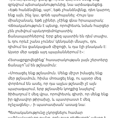
զրկվում պետականությունից, նա արձագանքեց.
«Եթե հանձնվենք, այո՛, եթե չհանձնվենք, դեռ կարող
ենք այն, ինչ կա, գոնե պահպանել: Հույս կա
միանշանակ, եթե չլիներ, չէինք գնա հրապարակ:
Վճռականություն է պետք, որովհետև նման հարցեր
չեն լուծվում պսևդոդեմոկրատիկ
ճանապարհներով: Երբ քեզ պատին են դեմ տալիս,
և դու որևէ շանս չունես՝ կենդանի մնալու, դու
դիմում ես ցանկացած միջոցի, և դա էլի բնական է:
Այսօր մեր ազգն այդ պայմաններում է»:
Հետաքրքրվեցինք՝ հասարակության լայն շերտերը
ճանաչո՞ւմ են թշնամուն:
«Մոռացել ենք թշնամուն. Մենք միշտ իմացել ենք
մեր թշնամուն, հիմա մոռացել ենք, ու այսօր մեզ
փորձում են ասել, որ դա այլևս թշնամի չէ այն
պարագայում, երբ թշնամին կողքից նայելով՝
ծիծաղում է մեզ վրա, որովհետև գիտի, որ մենք ենք
իր գլխավոր թիրախը, և պատրաստ է մեզ
ոչնչացնել»,- ի պատասխան՝ ասաց նա:
Պետականությունը չկորցնելու համար
ամենակարևոր բանը, որն ըստ ռեժիսորի՝ պետք է