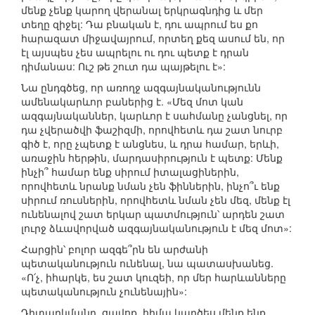
մենք չենք կարող վերանալ երկրագնդից և մեր
տեղը զիջել: Դա բնական է, դու ապրում ես քո
հարազատ միջավայրում, որտեղ քեզ ասում են, որ
էլ այսպես չես ապրելու ու դու պետք է դրան
դիմանաս: Ուշ թե շուտ դա պայթելու է»:
Նա ընդգծեց, որ առողջ ազգայնականությունն
ամենակարևոր բաներից է. «Մեզ մոտ կան
ազգայնականներ, կարևոր է սահմանը չանցնել, որ
դա չվերածվի ֆաշիզմի, որովհետև դա շատ նուրբ
գիծ է, որը չպետք է անցնես, և դրա համար, երևի,
առաջին հերթին, մարդասիրություն է պետք: Մենք
ինչի՞ համար ենք սիրում իտալացիներին,
որովհետև նրանք նման չեն ֆիններին, ինչո՞ւ ենք
սիրում ռուսներին, որովհետև նման չեն մեզ, մենք էլ
ունենալով շատ երկար պատմություն՝ արդեն շատ
լուրջ ձևավորված ազգայնականություն է մեզ մոտ»:
Հարցին՝ բոլոր ազգե՞րն են արժանի
պետականություն ունենալ, նա պատասխանեց.
«Ո՛չ, իհարկե, ես շատ կուզեի, որ մեր հարևանները
պետականություն չունենային»:
Դիտարկմանը, ցավոք, հիմա կարծես մենք ենք