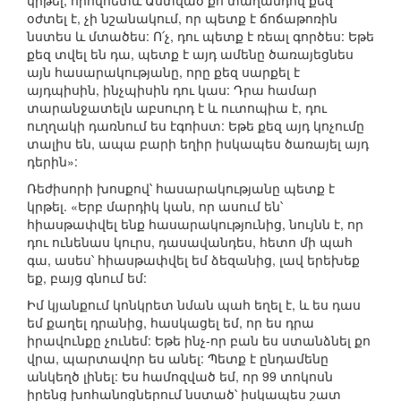
կրթել, որովհետև Աստված քո տաղանդով քեզ
օժտել է, չի նշանակում, որ պետք է ճոճաթոռին
նստես և մտածես: Ո՛չ, դու պետք է ռեալ գործես: Եթե
քեզ տվել են դա, պետք է այդ ամենը ծառայեցնես
այն հասարակությանը, որը քեզ սարքել է
այդպիսին, ինչպիսին դու կաս: Դրա համար
տարանջատելն աբսուրդ է և ուտոպիա է, դու
ուղղակի դառնում ես էգոիստ: Եթե քեզ այդ կոչումը
տալիս են, ապա բարի եղիր իսկապես ծառայել այդ
դերին»:
Ռեժիսորի խոսքով՝ հասարակությանը պետք է
կրթել. «Երբ մարդիկ կան, որ ասում են՝
հիասթափվել ենք հասարակությունից, նույնն է, որ
դու ունենաս կուրս, դասավանդես, հետո մի պահ
գա, ասես՝ հիասթափվել եմ ձեզանից, լավ երեխեք
եք, բայց գնում եմ:
Իմ կյանքում կոնկրետ նման պահ եղել է, և ես դաս
եմ քաղել դրանից, հասկացել եմ, որ ես դրա
իրավունքը չունեմ: Եթե ինչ-որ բան ես ստանձնել քո
վրա, պարտավոր ես անել: Պետք է ընդամենը
անկեղծ լինել: Ես համոզված եմ, որ 99 տոկոսն
իրենց խոհանոցներում նստած՝ իսկապես շատ