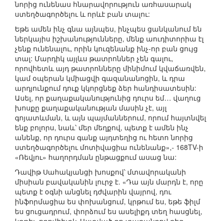
նորից ունենաս հնարավորություն առհասարակ
ստեղծագործելու և որևէ բան տալու:
Եթե ամեն ինչ գնա այնպես, ինչպես ցանկանում են
ներկայիս իշխանությունները, մենք աուդիտորիա էլ
չենք ունենալու, որին կուզենանք ինչ-որ բան ցույց
տալ: Մարդիկ այլևս թատրոններ չեն գալու,
որովհետև այդ թատրոնները մինիմում կվաճառվեն,
կամ օպերան կմիացվի գազանանոցին, և դրա
արդյունքում դուք կկորցնեք ձեր հանդիսատեսին:
Ասել, որ քաղաքականությունից դուրս եմ… վաղուց
խոսքը քաղաքականության մասին չէ, այլ
գոյատևման, և այն պայմաններում, որում հայտնվել
ենք բոլորս, նաև՝ մեր մեղքով, պետք է ամեն ինչ
անենք, որ դուրս գանք այդտեղից ու հետո նորից
ստեղծագործելու մոտիվացիա ունենանք»,- 168TV-ի
«Ռեվյու» հաղորդման ընթացքում ասաց նա:
Դավիթ Սահակյանցի խոսքով՝ մտավորականի
միսիան բավականին լուրջ է. «Դա այն մարդն է, որը
պետք է օգնի անցնել դժվարին վայրով, դու
ինֆորմացիա ես փոխանցում, կրթում ես, եթե ֆիլմ
ես ցուցադրում, փորձում ես ասելիքդ տեղ հասցնել,